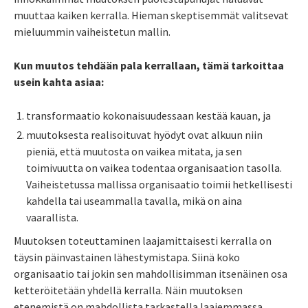
muuttaa kaiken kerralla. Hieman skeptisemmät valitsevat
mieluummin vaiheistetun mallin.
Kun muutos tehdään pala kerrallaan, tämä tarkoittaa
usein kahta asiaa:
transformaatio kokonaisuudessaan kestää kauan, ja
muutoksesta realisoituvat hyödyt ovat alkuun niin
pieniä, että muutosta on vaikea mitata, ja sen
toimivuutta on vaikea todentaa organisaation tasolla.
Vaiheistetussa mallissa organisaatio toimii hetkellisesti
kahdella tai useammalla tavalla, mikä on aina
vaarallista.
Muutoksen toteuttaminen laajamittaisesti kerralla on
täysin päinvastainen lähestymistapa. Siinä koko
organisaatio tai jokin sen mahdollisimman itsenäinen osa
ketteröitetään yhdellä kerralla. Näin muutoksen
etenemistä on mahdollista tarkastella laajemmassa