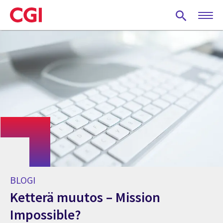
Skip
to
main
content
BLOGI
Ketterä muutos – Mission
Impossible?