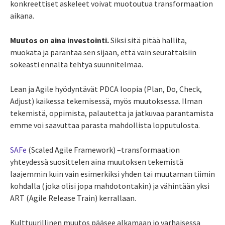
konkreettiset askeleet voivat muotoutua transformaation
aikana.
Muutos on aina investointi.
Siksi sitä pitää hallita,
muokata ja parantaa sen sijaan, että vain seurattaisiin
sokeasti ennalta tehtyä suunnitelmaa.
Lean ja Agile hyödyntävät PDCA loopia (Plan, Do, Check,
Adjust) kaikessa tekemisessä, myös muutoksessa. Ilman
tekemistä, oppimista, palautetta ja jatkuvaa parantamista
emme voi saavuttaa parasta mahdollista lopputulosta.
SAFe
(Scaled Agile Framework) –transformaation
yhteydessä suosittelen aina muutoksen tekemistä
laajemmin kuin vain esimerkiksi yhden tai muutaman tiimin
kohdalla (joka olisi jopa mahdotontakin) ja vähintään yksi
ART (Agile Release Train) kerrallaan.
Kulttuurillinen muutos pääsee alkamaan jo varhaisessa