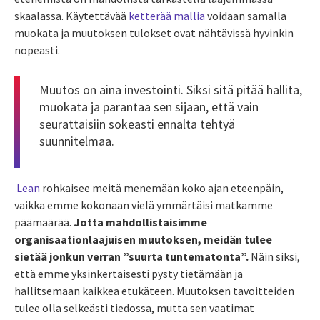
skaalassa. Käytettävää
ketterää mallia
voidaan samalla
muokata ja muutoksen tulokset ovat nähtävissä hyvinkin
nopeasti.
Muutos on aina investointi. Siksi sitä pitää hallita,
muokata ja parantaa sen sijaan, että vain
seurattaisiin sokeasti ennalta tehtyä
suunnitelmaa.
Lean
rohkaisee meitä menemään koko ajan eteenpäin,
vaikka emme kokonaan vielä ymmärtäisi matkamme
päämäärää.
Jotta mahdollistaisimme
organisaationlaajuisen muutoksen, meidän tulee
sietää jonkun verran ”suurta tuntematonta”.
Näin siksi,
että emme yksinkertaisesti pysty tietämään ja
hallitsemaan kaikkea etukäteen. Muutoksen tavoitteiden
tulee olla selkeästi tiedossa, mutta sen vaatimat