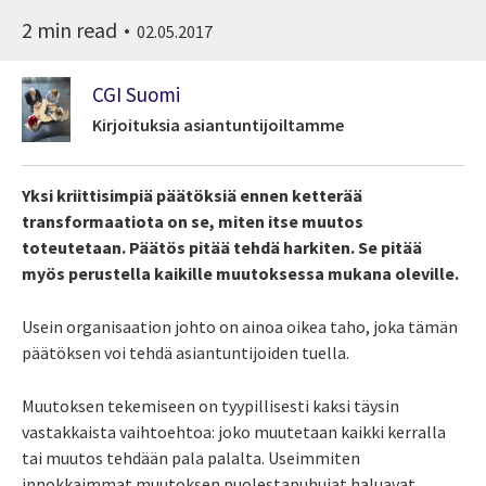
2 min read
02.05.2017
CGI Suomi
Kirjoituksia asiantuntijoiltamme
Yksi kriittisimpiä päätöksiä ennen ketterää
transformaatiota on se, miten itse muutos
toteutetaan. Päätös pitää tehdä harkiten. Se pitää
myös perustella kaikille muutoksessa mukana oleville.
Usein organisaation johto on ainoa oikea taho, joka tämän
päätöksen voi tehdä asiantuntijoiden tuella.
Muutoksen tekemiseen on tyypillisesti kaksi täysin
vastakkaista vaihtoehtoa: joko muutetaan kaikki kerralla
tai muutos tehdään pala palalta. Useimmiten
innokkaimmat muutoksen puolestapuhujat haluavat