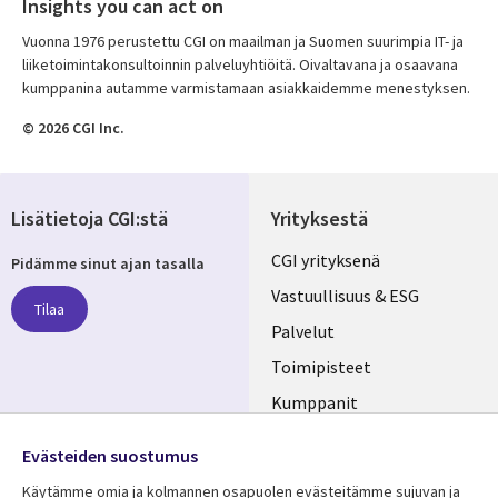
Insights you can act on
Vuonna 1976 perustettu CGI on maailman ja Suomen suurimpia IT- ja
liiketoimintakonsultoinnin palveluyhtiöitä. Oivaltavana ja osaavana
kumppanina autamme varmistamaan asiakkaidemme menestyksen.
© 2026 CGI Inc.
Lisätietoja CGI:stä
Yrityksestä
Useful
CGI yrityksenä
Pidämme sinut ajan tasalla
links
Vastuullisuus & ESG
Tilaa
FINLAND
Palvelut
Toimipisteet
Kumppanit
Seuraa meitä
Uutishuone
Evästeiden suostumus
Social
Ura CGI:llä
Käytämme omia ja kolmannen osapuolen evästeitämme sujuvan ja
Media