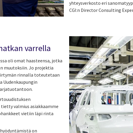
yhteysverkosto eri sanomatyypp
CGI:n Director Consulting Expe
atkan varrella
ssa oli omat haasteensa, jotka
iin muutoksiin. Jo projektia
siirtymän rinnalla toteutetaan
ussa Uudenkaupungin
sarjatuotantoon.
irtouudistuksen
 tietty valmius asiakkaamme
ankkeet vietiin läpi rinta
n hyödyntämistä on