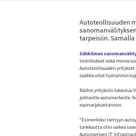
Autoteollisuuden m
sanomanvälityksen
tarpeisiin. Samalla 
Sähköinen sanomanvälit
toimitukset sekä monia suor
Autoteollisuuden yritykset 
saakka ollut tuotannon suj
Näihin yrityksiin lukeutuu
johtaville automerkeille.
suursarjatuotannon.
”Esimerkiksi tiettyyn autoy
tarkkuutta olisi vaikea saa
Automotiven IT Infrastru