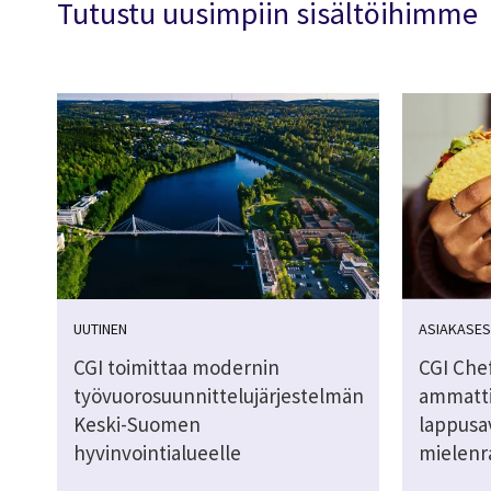
Tutustu uusimpiin sisältöihimme
UUTINEN
ASIAKASES
CGI toimittaa modernin
CGI Chef
työvuorosuunnittelujärjestelmän
ammattik
Keski-Suomen
lappusav
hyvinvointialueelle
mielenr