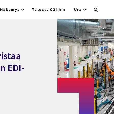
Näkemys
Tutustu CGI:hin
Ura
istaa
n EDI-