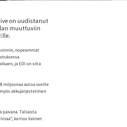
ive on uudistanut
lan muuttuviin
:lle.
ysoinnin, nopeammat
kutuksessa.
lkaen, ja EDI on siitä
8 miljoonaa autoa useille
 myös akkujärjestelmien
 päivänä. Tällaista
telmää”, kertoo Valmet