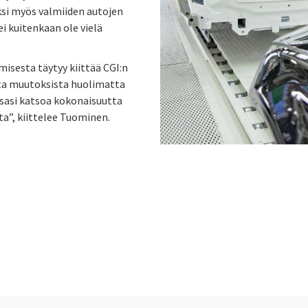
ksi myös valmiiden autojen
ei kuitenkaan ole vielä
sesta täytyy kiittää CGI:n
sta muutoksista huolimatta
osasi katsoa kokonaisuutta
”, kiittelee Tuominen.
n
 on Facebook
icle on Email
e article on Print
l
Print