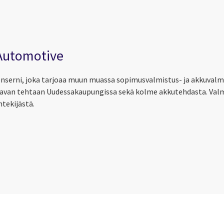
 Automotive
serni, joka tarjoaa muun muassa sopimusvalmistus- ja akkuvalmis
avan tehtaan Uudessakaupungissa sekä kolme akkutehdasta. Valm
ntekijästä.