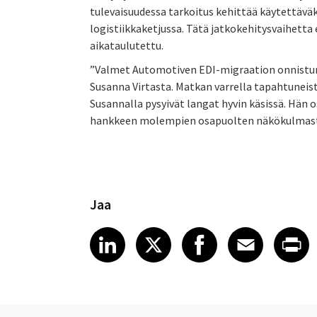
tulevaisuudessa tarkoitus kehittää käytettävä
logistiikkaketjussa. Tätä jatkokehitysvaihetta 
aikataulutettu.
”Valmet Automotiven EDI-migraation onnistumi
Susanna Virtasta. Matkan varrella tapahtunei
Susannalla pysyivät langat hyvin käsissä. Hän 
hankkeen molempien osapuolten näkökulmasta
Jaa
Share article on LinkedI
Share article on X
Share article
Share art
Shar
LinkedIn
X
Facebook
Emai