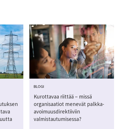
BLOGI
Kurottavaa riittää – missä
utuksen
organisaatiot menevät palkka-
ttava
avoimuusdirektiiviin
kuutta
valmistautumisessa?