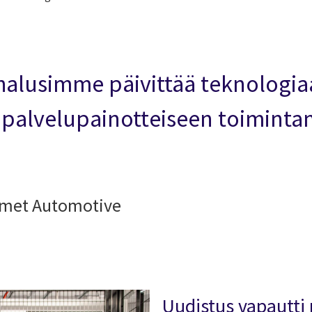
alusimme päivittää teknologiaa 
palvelupainotteiseen toimintam
almet Automotive
Uudistus vapautti 