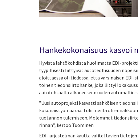
Hankekokonaisuus kasvoi m
Hyvistä lähtökohdista huolimatta EDI-projekti
tyypillisesti liittyivät autoteollisuuden nopeis
aloittaessa oli tiedossa, että varsinaisen EDI-
toinen tiedonsiirtohanke, joka liittyi lokaku
autotehtaalla alkaneeseen uuden automallin 
”Uusi autoprojekti kasvatti sähköisen tiedonsi
kokonaistyömäärää. Toki meillä oli ennakkoon
tuotannon tulemiseen. Molemmat tiedonsiirtoh
rinnan”, kertoo Tuominen.
EDI-järjestelmän kautta välitettävien tietoje