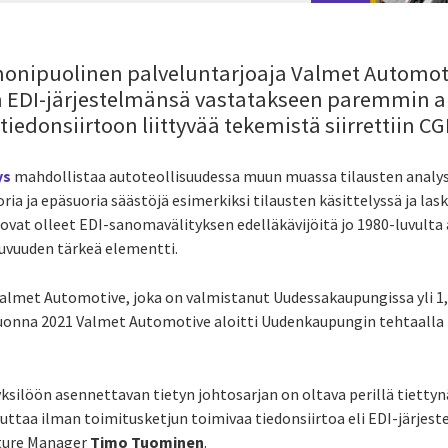
onipuolinen palveluntarjoaja Valmet Automot
 EDI-järjestelmänsä vastatakseen paremmin a
tiedonsiirtoon liittyvää tekemistä siirrettiin CGI
ys
mahdollistaa autoteollisuudessa muun muassa tilausten anal
ia ja epäsuoria säästöjä esimerkiksi tilausten käsittelyssä ja las
ovat olleet EDI-sanomavälityksen edelläkävijöitä jo 1980-luvulta a
uvuuden tärkeä elementti.
 Valmet Automotive, joka on valmistanut Uudessakaupungissa yli 1,
 Vuonna 2021 Valmet Automotive aloitti Uudenkaupungin tehtaalla
ksilöön asennettavan tietyn johtosarjan on oltava perillä tiettynä
vuttaa ilman toimitusketjun toimivaa tiedonsiirtoa eli EDI-järjes
cture Manager
Timo Tuominen
.