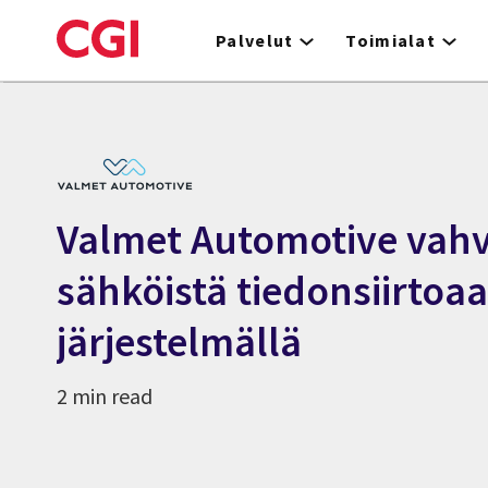
Skip
to
Palvelut
Toimialat
main
content
Valmet Automotive vahv
sähköistä tiedonsiirtoaa
järjestelmällä
2 min read