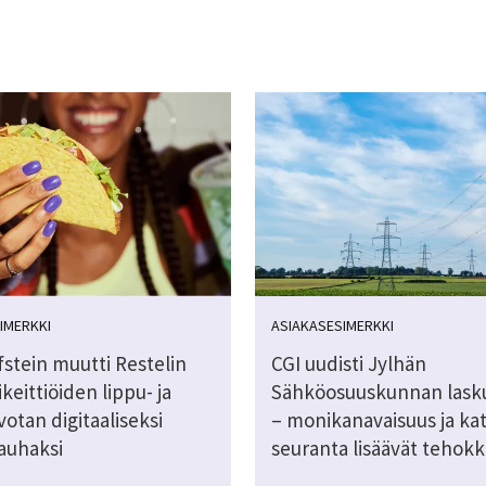
IMERKKI
ASIAKASESIMERKKI
stein muutti Restelin
CGI uudisti Jylhän
eittiöiden lippu- ja
Sähköosuuskunnan lask
otan digitaaliseksi
– monikanavaisuus ja ka
auhaksi
seuranta lisäävät tehok