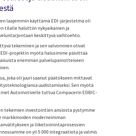
estä
en laajemmin käyttämä EDI-järjestelmä oli
 tilalle haluttiin nykyaikainen ja
luntarjontaan keskittyvä vaihtoehto.
ittyvä tekeminen ja sen valvominen olivat
 EDI-projektin myötä halusimme päivittää
tkaisuista enemmän palvelupainotteiseen
inen.
ssa, joka oli juuri saanut päätökseen mittavat
tysteknologiansa uudistamiseksi. Sen myötä
almet Automotivelle tuttua Compacerin EDBIC-
oon tekemien investointien ansiosta pystymme
me markkinoiden moderneimman
nvälitykseen ja liiketoimintaprosessien
nossamme on yli 5 000 integraatiota ja valmis