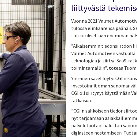
liittyvästä tekemis
Vuonna 2021 Valmet Automotiv
tulossa elinkaarensa päähän. Sen
toteutukseltaan enemmän palve
”Aikaisemmin tiedonsiirtoon li
Valmet Automotiven vastuulla.
teknologiaa ja siirtyä SaaS-ra
toimintamalliin”, toteaa Tuom
Yhteinen sävel löytyi CGI:n kan
investoinnit oman sanomanväli
CGI oli
siirtynyt käyttämään V
ratkaisua.
”CGI:n sähköiseen tiedonsiirt
nyt tarjoamaan asiakkaillem
palvelutuotantoalustan sanoma
digiasteen nostamiseen. Tuotan