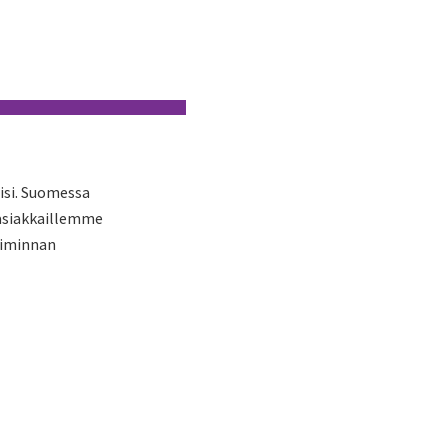
isi. Suomessa
 asiakkaillemme
oiminnan