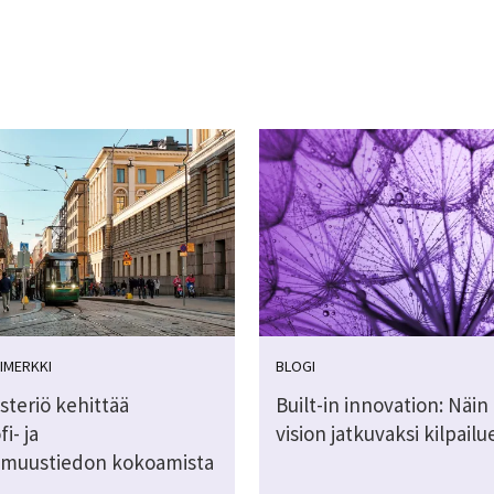
IMERKKI
BLOGI
steriö kehittää
Built-in innovation: Näi
i- ja
vision jatkuvaksi kilpail
muustiedon kokoamista