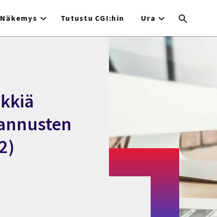
Näkemys
Tutustu CGI:hin
Ura
nkkiä
tannusten
2)