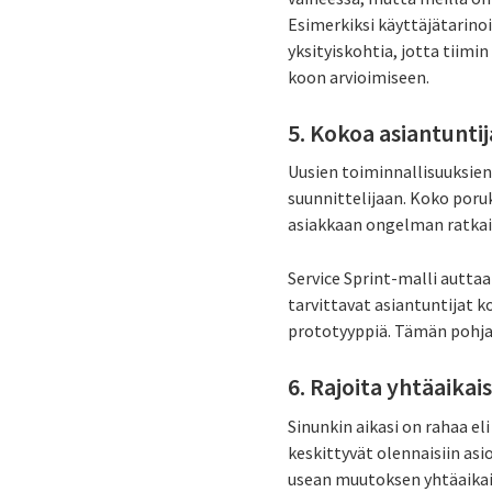
Esimerkiksi käyttäjätarino
yksityiskohtia, jotta tiimi
koon arvioimiseen.
5. Kokoa asiantunti
Uusien toiminnallisuuksien 
suunnittelijaan. Koko poru
asiakkaan ongelman ratkai
Service Sprint-malli auttaa
tarvittavat asiantuntijat 
prototyyppiä. Tämän pohja
6. Rajoita yhtäaika
Sinunkin aikasi on rahaa e
keskittyvät olennaisiin asi
usean muutoksen yhtäaikais