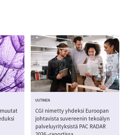
UUTINEN
n muutat
CGI nimetty yhdeksi Euroopan
ueduksi
johtavista suvereenin tekoälyn
palveluyrityksistä PAC RADAR
2026 -raportissa