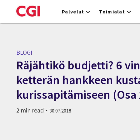
Skip
to
Palvelut
Toimialat
main
content
BLOGI
Räjähtikö budjetti? 6 vi
ketterän hankkeen kus
kurissapitämiseen (Osa 
2 min read
30.07.2018