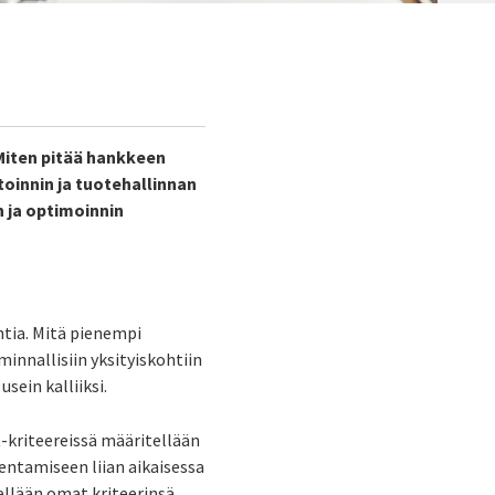
Miten pitää hankkeen
oinnin ja tuotehallinnan
n ja optimoinnin
htia. Mitä pienempi
innallisiin yksityiskohtiin
usein kalliiksi.
R-kriteereissä määritellään
kentamiseen liian aikaisessa
ellään omat kriteerinsä.