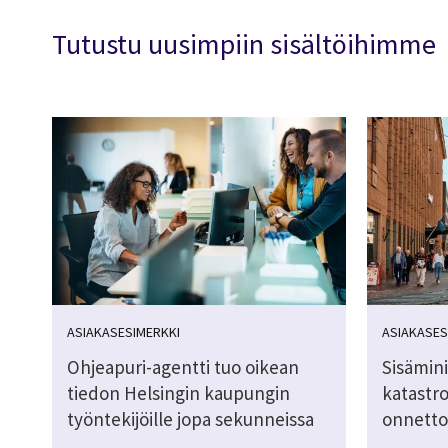
Tutustu uusimpiin sisältöihimme
ASIAKASESIMERKKI
ASIAKASES
Ohjeapuri-agentti tuo oikean
Sisämini
tiedon Helsingin kaupungin
katastrof
työntekijöille jopa sekunneissa
onnetto