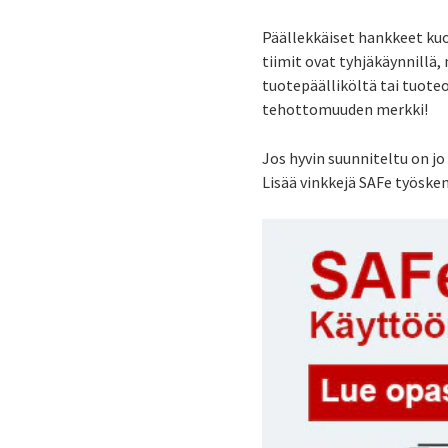
Päällekkäiset hankkeet kuo
tiimit ovat tyhjäkäynnillä,
tuotepäälliköltä tai tuoteo
tehottomuuden merkki!
Jos hyvin suunniteltu on jo
Lisää vinkkejä SAFe työsk