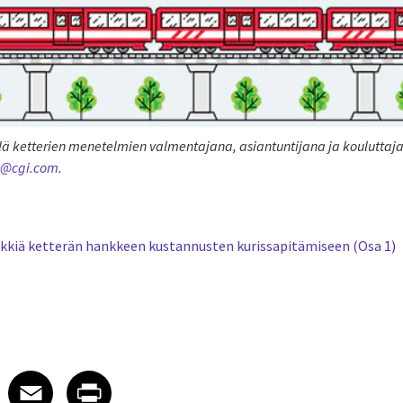
:llä ketterien menetelmien valmentajana, asiantuntijana ja kouluttaja
i@cgi.com
.
inkkiä ketterän hankkeen kustannusten kurissapitämiseen (Osa 1)
 on LinkedIn
icle on X
e article on Facebook
Share article on Email
Share article on Print
Facebook
Email
Print