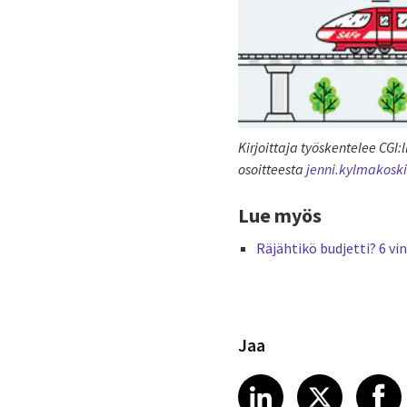
Kirjoittaja työskentelee CGI
osoitteesta
jenni.kylmakosk
Lue myös
Räjähtikö budjetti? 6 v
Jaa
Share article
Share art
Shar
LinkedIn
X