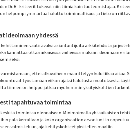
iden DoR- kriteerit tukevat niin tiimiä kuin tuoteomistajaa. Krit
n on helpompi ymmärtää haluttu toiminnallisuus ja tieto on riittäv
jat ideoimaan yhdessä
kehittäminen vaatii avuksi asiantuntijoita arkkitehdistä järjeste
kka kannattaa ottaa aikaisessa vaiheessa mukaan ideoimaan eril
semiseksi.
 varmistamaan, ettei alkuvaiheen määrittelyyn kulu liikaa aikaa. S
kokoontuvat työstämään viikon ajaksi halutusta muutoksesta käy
lta tiimien on helppo jatkaa myöhemmin yksityiskohtien tarken
isesti tapahtuvaa toimintaa
li keskitä toimintaa olennaiseen. Minimoimalla yhtäaikaisten teht
oihin pala kerrallaan ja koko organisaation arvontuotto nopeutuu. 
een valmisteluun, aja kehityskohteet yksitellen maaliin.