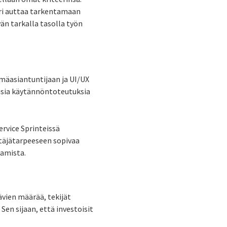
eeri auttaa tarkentamaan
än tarkalla tasolla työn
lmäasiantuntijaan ja UI/UX
aisia käytännöntoteutuksia
ervice Sprinteissä
ttäjätarpeeseen sopivaa
tamista.
ävien määrää, tekijät
Sen sijaan, että investoisit