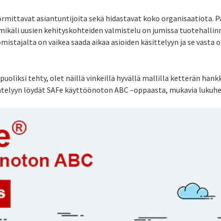
rmittavat asiantuntijoita sekä hidastavat koko organisaatiota.
 mikäli uusien kehityskohteiden valmistelu on jumissa tuotehallinn
mistajalta on vaikea saada aikaa asioiden käsittelyyn ja se vasta 
 puoliksi tehty, olet näillä vinkeillä hyvällä mallilla ketterän ha
entelyyn löydät SAFe käyttöönoton ABC –oppaasta, mukavia lukuhe