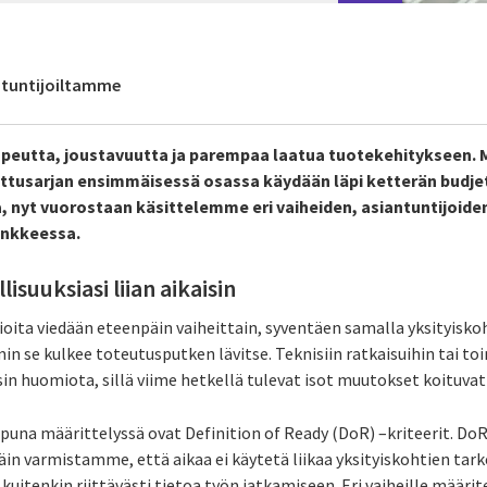
antuntijoiltamme
peutta, joustavuutta ja parempaa laatua tuotekehitykseen. 
ttusarjan ensimmäisessä osassa käydään läpi ketterän budjet
a, nyt vuorostaan käsittelemme eri vaiheiden, asiantuntijoide
ankkeessa.
lisuuksiasi liian aikaisin
ioita viedään eteenpäin vaiheittain, syventäen samalla yksityisko
 se kulkee toteutusputken lävitse. Teknisiin ratkaisuihin tai toim
aisin huomiota, sillä viime hetkellä tulevat isot muutokset koituvat 
apuna määrittelyssä ovat Definition of Ready (DoR) –kriteerit. Do
 Näin varmistamme, että aikaa ei käytetä liikaa yksityiskohtien tar
kuitenkin riittävästi tietoa työn jatkamiseen. Eri vaiheille määrit