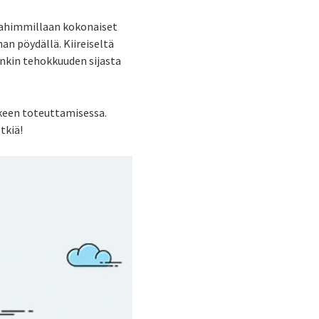
 Pahimmillaan kokonaiset
an pöydällä. Kiireiseltä
onkin tehokkuuden sijasta
nkkeen toteuttamisessa.
tkiä!