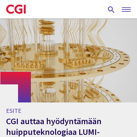
Skip
to
main
content
ESITE
CGI auttaa hyödyntämään
huipputeknologiaa LUMI-