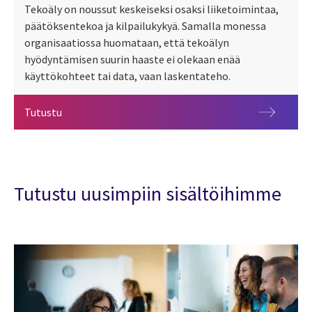
Tekoäly on noussut keskeiseksi osaksi liiketoimintaa,
päätöksentekoa ja kilpailukykyä. Samalla monessa
organisaatiossa huomataan, että tekoälyn
hyödyntämisen suurin haaste ei olekaan enää
käyttökohteet tai data, vaan laskentateho.
Tekoäly muutti pilvipalveluiden pelisäännöt: nyt ra
Tutustu
Tutustu uusimpiin sisältöihimme