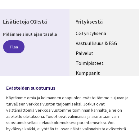
Lisätietoja CGI:stä
Yrityksestä
Useful
CGI yrityksenä
Pidämme sinut ajan tasalla
links
Vastuullisuus & ESG
Tilaa
FINLAND
Palvelut
Toimipisteet
Kumppanit
Seuraa meitä
Uutishuone
Evästeiden suostumus
Social
Ura CGI:llä
Käytämme omia ja kolmannen osapuolen evästeitämme sujuvan ja
Media
turvallisen verkkosivuston tarjoamiseksi. Jotkut ovat
FINLAND
välttämättömiä verkkosivustomme toiminnan kannalta ja ne on
asetettu oletuksena. Toiset ovat valinnaisia ​​ja asetetaan vain
Resurssikeskus
Lisätietoa
suostumuksellasi selauskokemuksesi parantamiseksi. Voit
hyväksyä kaikki, ei yhtään tai osan näistä valinnaisista evästeistä.
Library
Legal
Asiakastarinat
Tietosuoja