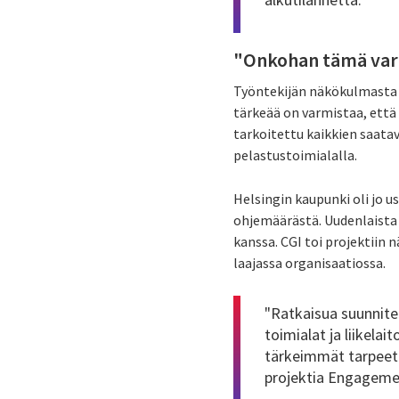
"Onkohan tämä varm
Työntekijän näkökulmasta 
tärkeää on varmistaa, että 
tarkoitettu kaikkien saatav
pelastustoimialalla.
Helsingin kaupunki oli jo 
ohjemäärästä. Uudenlaista 
kanssa. CGI toi projektiin 
laajassa organisaatiossa.
"Ratkaisua suunnitel
toimialat ja liikela
tärkeimmät tarpeet 
projektia Engagemen