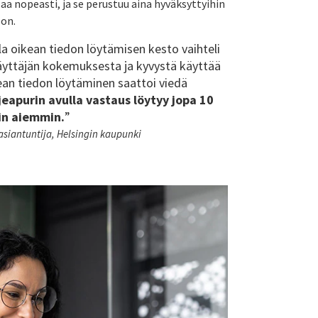
a nopeasti, ja se perustuu aina hyväksyttyihin
oon.
la oikean tiedon löytämisen kesto vaihteli
 käyttäjän kokemuksesta ja kyvystä käyttää
ean tiedon löytäminen saattoi viedä
eapurin avulla vastaus löytyy jopa 10
in aiemmin.
”
 asiantuntija, Helsingin kaupunki