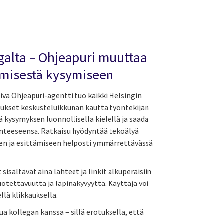
egalta – Ohjeapuri muuttaa
imisestä kysymiseen
iva Ohjeapuri-agentti tuo kaikki Helsingin
tukset keskusteluikkunan kautta työntekijän
ää kysymyksen luonnollisella kielellä ja saada
nteeseensa. Ratkaisu hyödyntää tekoälyä
n ja esittämiseen helposti ymmärrettävässä
isältävät aina lähteet ja linkit alkuperäisiin
luotettavuutta ja läpinäkyvyyttä. Käyttäjä voi
llä klikkauksella.
 kollegan kanssa – sillä erotuksella, että