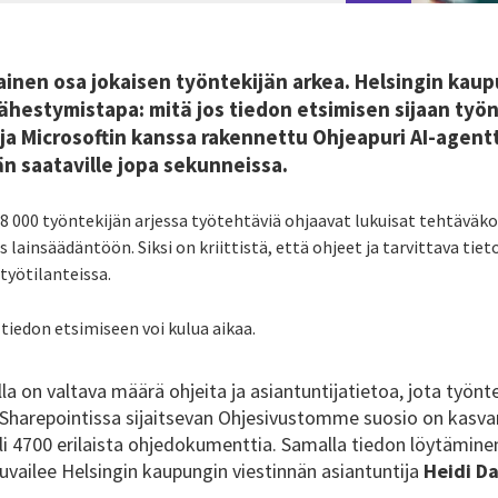
nen osa jokaisen työntekijän arkea. Helsingin kaupu
lähestymistapa: mitä jos tiedon etsimisen sijaan työn
ja Microsoftin kanssa rakennettu Ohjeapuri AI-agentt
än saataville jopa sekunneissa.
8 000 työntekijän arjessa työtehtäviä ohjaavat lukuisat tehtäväk
lainsäädäntöön. Siksi on kriittistä, että ohjeet ja tarvittava tiet
 työtilanteissa.
 tiedon etsimiseen voi kulua aikaa.
la on valtava määrä ohjeita ja asiantuntijatietoa, jota työnte
 Sharepointissa sijaitsevan Ohjesivustomme suosio on kasvanu
 yli 4700 erilaista ohjedokumenttia. Samalla tiedon löytämi
vailee Helsingin kaupungin viestinnän asiantuntija
Heidi D