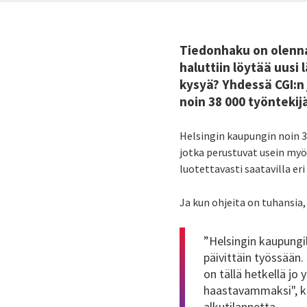
Tiedonhaku on olennai
haluttiin löytää uusi 
kysyä? Yhdessä CGI:n 
noin 38 000 työntekij
Helsingin kaupungin noin 3
jotka perustuvat usein myös 
luotettavasti saatavilla eri
Ja kun ohjeita on tuhansia,
”Helsingin kaupungil
päivittäin työssään.
on tällä hetkellä jo
haastavammaksi", ku
alkutilannetta.