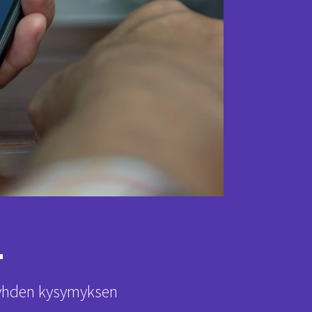
+
 yhden kysymyksen