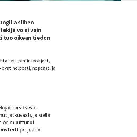
ngilla siihen
tekijä voisi vain
i tuo oikean tiedon
ohtaiset toimintaohjeet,
o ovat helposti, nopeasti ja
kijät tarvitsevat
t jatkuvasti, ja siellä
nen on muuttunut
amstedt
projektin