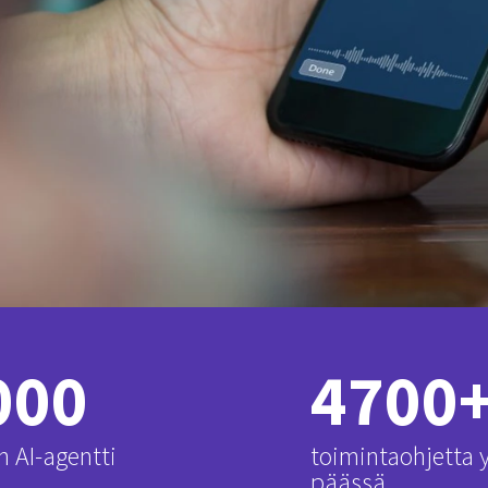
 000
4700
n AI-agentti
toimintaohjetta
päässä