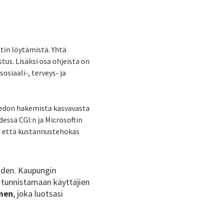
tin löytämistä. Yhtä
tus. Lisäksi osa ohjeista on
osiaali-, terveys- ja
tiedon hakemista kasvavasta
essä CGI:n ja Microsoftin
nen että kustannustehokas
oiden. Kaupungin
oi tunnistamaan käyttäjien
inen
, joka luotsasi