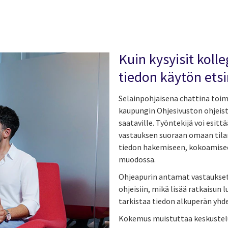
Kuin kysyisit koll
tiedon käytön ets
Selainpohjaisena chattina toim
kaupungin Ohjesivuston ohjeis
saataville. Työntekijä voi esitt
vastauksen suoraan omaan tila
tiedon hakemiseen, kokoamisee
muodossa.
Ohjeapurin antamat vastaukset s
ohjeisiin, mikä lisää ratkaisun 
tarkistaa tiedon alkuperän yhde
Kokemus muistuttaa keskustelua