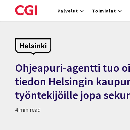
Skip
to
Palvelut
Toimialat
main
content
Ohjeapuri-agentti tuo o
tiedon Helsingin kaupu
työntekijöille jopa seku
4 min read