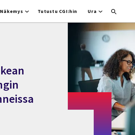
Näkemys
Tutustu CGI:hin
Ura
ikean
ngin
nneissa