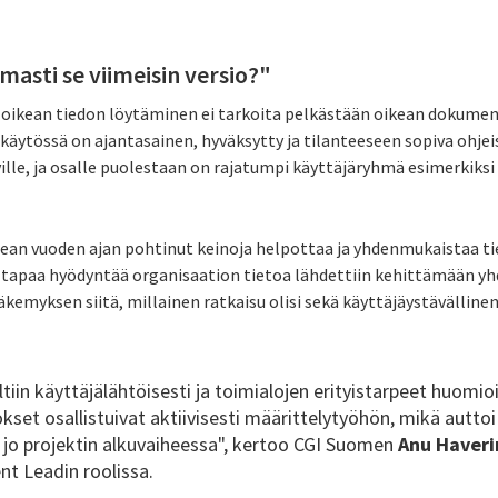
asti se viimeisin versio?"
oikean tiedon löytäminen ei tarkoita pelkästään oikean dokumen
käytössä on ajantasainen, hyväksytty ja tilanteeseen sopiva ohjeis
ille, ja osalle puolestaan on rajatumpi käyttäjäryhmä esimerkiksi s
usean vuoden ajan pohtinut keinoja helpottaa ja yhdenmukaistaa 
tapaa hyödyntää organisaation tietoa lähdettiin kehittämään yhd
näkemyksen siitä, millainen ratkaisu olisi sekä käyttäjäystävälli
tiin käyttäjälähtöisesti ja toimialojen erityistarpeet huomi
itokset osallistuivat aktiivisesti määrittelytyöhön, mikä autt
jo projektin alkuvaiheessa", kertoo CGI Suomen
Anu Haver
t Leadin roolissa.