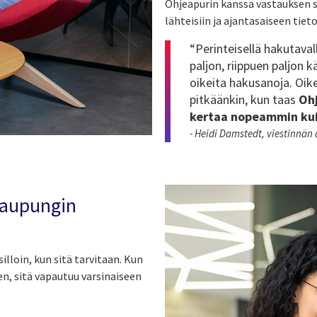
Ohjeapurin kanssa vastauksen sa
lähteisiin ja ajantasaiseen tiet
“Perinteisellä hakutaval
paljon, riippuen paljon
oikeita hakusanoja. Oik
pitkäänkin, kun taas
Ohj
kertaa nopeammin ku
- Heidi Damstedt, viestinnän
kaupungin
illoin, kun sitä tarvitaan. Kun
n, sitä vapautuu varsinaiseen