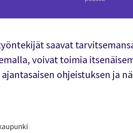
työntekijät saavat tarvitsemans
lemalla, voivat toimia itsenäis
jantasaisen ohjeistuksen ja nä
 kaupunki