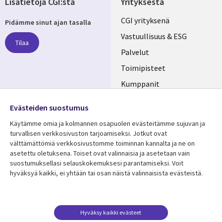
Lisätietoja CGI:stä
Yrityksestä
Useful
CGI yrityksenä
Pidämme sinut ajan tasalla
links
Vastuullisuus & ESG
Tilaa
FINLAND
Palvelut
Toimipisteet
Kumppanit
Seuraa meitä
Uutishuone
Evästeiden suostumus
Social
Ura CGI:llä
Käytämme omia ja kolmannen osapuolen evästeitämme sujuvan ja
Media
turvallisen verkkosivuston tarjoamiseksi. Jotkut ovat
FINLAND
välttämättömiä verkkosivustomme toiminnan kannalta ja ne on
asetettu oletuksena. Toiset ovat valinnaisia ​​ja asetetaan vain
Resurssikeskus
Lisätietoa
suostumuksellasi selauskokemuksesi parantamiseksi. Voit
hyväksyä kaikki, ei yhtään tai osan näistä valinnaisista evästeistä.
Library
Legal
Asiakastarinat
Tietosuoja
Links
FINLAND
Artikkelit
Tietosuojaseloste
FINLAND
Blogit
Käyttöehdot
Hyväksy kaikki evästeet