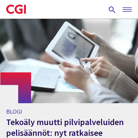
Skip
to
main
content
BLOGI
Tekoäly muutti pilvipalveluiden
pelisäännöt: nyt ratkaisee