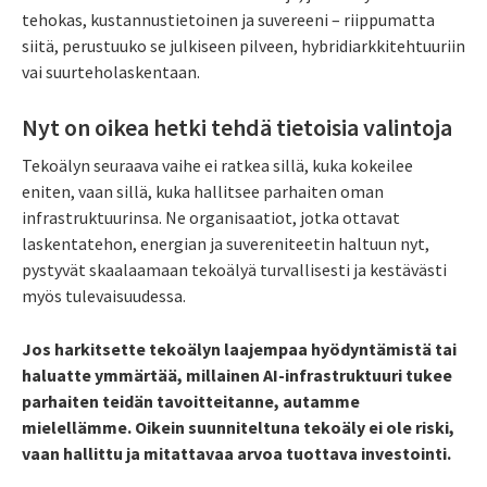
tehokas, kustannustietoinen ja suvereeni – riippumatta
siitä, perustuuko se julkiseen pilveen, hybridiarkkitehtuuriin
vai suurteholaskentaan.
Nyt on oikea hetki tehdä tietoisia valintoja
Tekoälyn seuraava vaihe ei ratkea sillä, kuka kokeilee
eniten, vaan sillä, kuka hallitsee parhaiten oman
infrastruktuurinsa. Ne organisaatiot, jotka ottavat
laskentatehon, energian ja suvereniteetin haltuun nyt,
pystyvät skaalaamaan tekoälyä turvallisesti ja kestävästi
myös tulevaisuudessa.
Jos harkitsette tekoälyn laajempaa hyödyntämistä tai
haluatte ymmärtää, millainen AI-infrastruktuuri tukee
parhaiten teidän tavoitteitanne, autamme
mielellämme. Oikein suunniteltuna tekoäly ei ole riski,
vaan hallittu ja mitattavaa arvoa tuottava investointi.