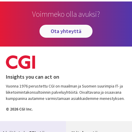
Voimmeko olla avuksi?
ota yhteyttä
Insights you can act on
Vuonna 1976 perustettu CGI on maailman ja Suomen suurimpia IT- ja
liiketoimintakonsultoinnin palveluyhtiöitä. Oivaltavana ja osaavana
kumppanina autamme varmistamaan asiakkaidemme menestyksen.
© 2026 CGI Inc.