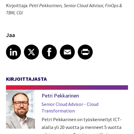
Kirjoittaja:
Petri Pekkarinen, Senior Cloud Advisor, FinOps &
TBM, CGI
Jaa
Share article on LinkedIn
Share article on X
Share article on Facebook
Share article on Email
Share article on Print
LinkedIn
X
Facebook
Email
Print
KIRJOITTAJASTA
Petri Pekkarinen
Senior Cloud Advisor - Cloud
Transformation
Petri Pekkarinen on työskennellyt ICT-
alalla yli 20 vuotta ja menneet 5 vuotta