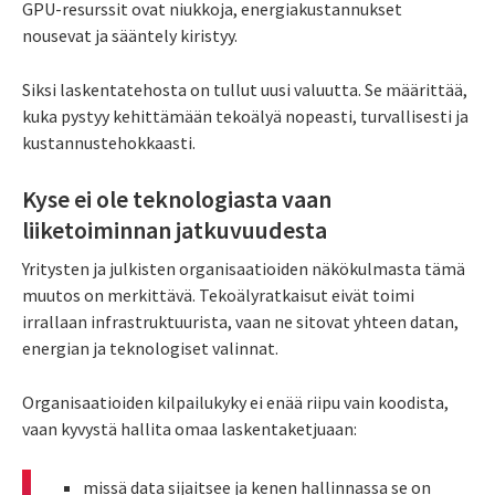
GPU-resurssit ovat niukkoja, energiakustannukset
nousevat ja sääntely kiristyy.
Siksi laskentatehosta on tullut uusi valuutta. Se määrittää,
kuka pystyy kehittämään tekoälyä nopeasti, turvallisesti ja
kustannustehokkaasti.
Kyse ei ole teknologiasta vaan
liiketoiminnan jatkuvuudesta
Yritysten ja julkisten organisaatioiden näkökulmasta tämä
muutos on merkittävä. Tekoälyratkaisut eivät toimi
irrallaan infrastruktuurista, vaan ne sitovat yhteen datan,
energian ja teknologiset valinnat.
Organisaatioiden kilpailukyky ei enää riipu vain koodista,
vaan kyvystä hallita omaa laskentaketjuaan:
missä data sijaitsee ja kenen hallinnassa se on