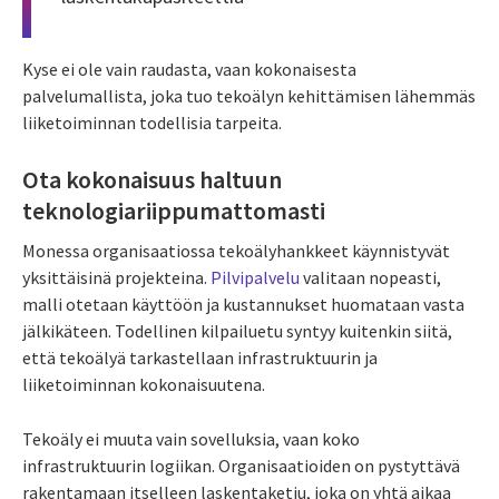
Kyse ei ole vain raudasta, vaan kokonaisesta
palvelumallista, joka tuo tekoälyn kehittämisen lähemmäs
liiketoiminnan todellisia tarpeita.
Ota kokonaisuus haltuun
teknologiariippumattomasti
Monessa organisaatiossa tekoälyhankkeet käynnistyvät
yksittäisinä projekteina.
Pilvipalvelu
valitaan nopeasti,
malli otetaan käyttöön ja kustannukset huomataan vasta
jälkikäteen. Todellinen kilpailuetu syntyy kuitenkin siitä,
että tekoälyä tarkastellaan infrastruktuurin ja
liiketoiminnan kokonaisuutena.
Tekoäly ei muuta vain sovelluksia, vaan koko
infrastruktuurin logiikan. Organisaatioiden on pystyttävä
rakentamaan itselleen laskentaketju, joka on yhtä aikaa