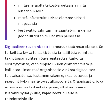
millä energialla tekoälyä ajetaan ja millä
kustannuksella
mistä infrastruktuurista olemme aidosti
riippuvaisia
kestävätkö valintamme sääntelyn, riskien ja
geopoliittisten muutosten paineessa
Digitaalinen suvereniteetti
korostuu tässä muutoksessa. Se
tarkoittaa kykyä tehdä tietoisia ja hallittuja valintoja
teknologian suhteen. Suvereniteetti ei tarkoita
eristäytymistä, vaan riippuvuuksien ymmärtämistä ja
hallintaa. Ilman tätä organisaatio vuokraa digitaalisen
tulevaisuutensa: kustannusrakenne, skaalautuvuus ja
reagointikyky määräytyvät ulkopuolelta. Organisaatio, joka
ei tunne omaa laskentaketjuaan, altistaa itsensä
kustannusyllätyksille, kapasiteettipulalle ja
toimintariskeille.