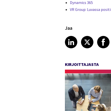
Dynamics 365
VR Group: Luvassa positi
Jaa
Share article
Share art
Shar
LinkedIn
X
KIRJOITTAJASTA