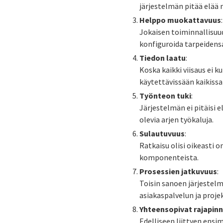
järjestelmän pitää elää 
Helppo muokattavuus
:
Jokaisen toiminnallisuude
konfiguroida tarpeiden
Tiedon laatu
:
Koska kaikki viisaus ei k
käytettävissään kaikissa
Työnteon tuki
:
Järjestelmän ei pitäisi 
olevia arjen työkaluja.
Sulautuvuus
:
Ratkaisu olisi oikeasti 
komponenteista.
Prosessien jatkuvuus
:
Toisin sanoen järjestel
asiakaspalvelun ja proj
Yhteensopivat rajapin
Edelliseen liittyen ensi