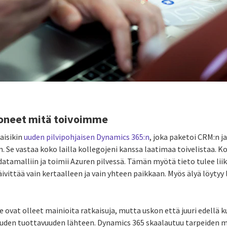
oneet mitä toivoimme
aisikin
uuden pilvipohjaisen Dynamics 365:n
, joka paketoi CRM:n 
 Se vastaa koko lailla kollegojeni kanssa laatimaa toivelistaa. K
atamalliin ja toimii Azuren pilvessä. Tämän myötä tieto tulee 
äivittää vain kertaalleen ja vain yhteen paikkaan. Myös älyä löytyy l
e ovat olleet mainioita ratkaisuja, mutta uskon että juuri edellä 
uuden tuottavuuden lähteen. Dynamics 365 skaalautuu tarpeiden m