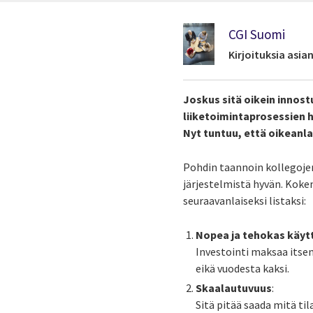
CGI Suomi
Kirjoituksia asi
Joskus sitä oikein innost
liiketoimintaprosessien 
Nyt tuntuu, että oikeanla
Pohdin taannoin kollegojen
järjestelmistä hyvän. Koke
seuraavanlaiseksi listaksi:
Nopea ja tehokas käy
Investointi maksaa itse
eikä vuodesta kaksi.
Skaalautuvuus
:
Sitä pitää saada mitä tila