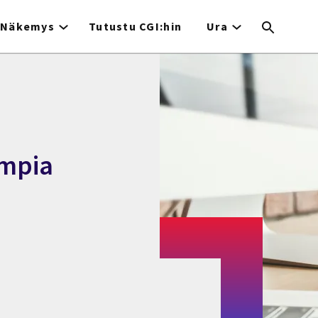
Näkemys
Tutustu CGI:hin
Ura
ampia