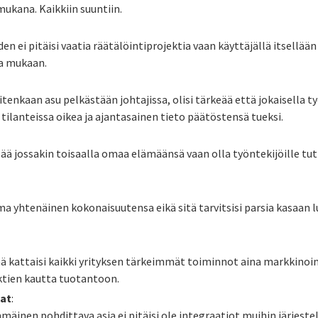
mukana. Kaikkiin suuntiin.
n ei pitäisi vaatia räätälöintiprojektia vaan käyttäjällä itsellään
sa mukaan.
uitenkaan asu pelkästään johtajissa, olisi tärkeää että jokaisella ty
 tilanteissa oikea ja ajantasainen tieto päätöstensä tueksi.
elää jossakin toisaalla omaa elämäänsä vaan olla työntekijöille tu
oma yhtenäinen kokonaisuutensa eikä sitä tarvitsisi parsia kasaan
mä kattaisi kaikki yrityksen tärkeimmät toiminnot aina markkinoi
ektien kautta tuotantoon.
nat
:
mmäinen pohdittava asia ei pitäisi ole integraatiot muihin järjest