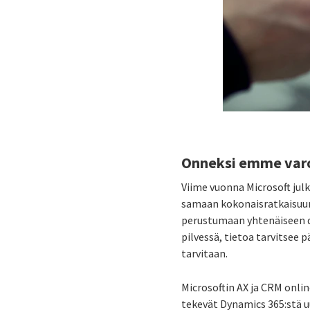
Onneksi emme var
Viime vuonna Microsoft julk
samaan kokonaisratkaisuun.
perustumaan yhtenäiseen d
pilvessä, tietoa tarvitsee p
tarvitaan.
Microsoftin AX ja CRM onlin
tekevät Dynamics 365:stä 