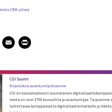
ivista CRM-pilveä
 on LinkedIn
icle on X
e article on Facebook
Share article on Email
Share article on Print
Facebook
Email
Print
CGI Suomi
Kirjoituksia asiantuntijoiltamme
CGI on kansainvälisesti suomalainen digitalisaatiokumppan
meitä on noin 3700 konsulttia ja asiantuntijaa. Tarjoamme
luotettavaa kumppanuutta digitalisaatiomatkalle ja liiket