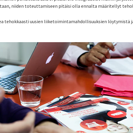
vitaan, niiden toteuttamiseen pitäisi olla ennalta määritellyt teho
ea tehokkaasti uusien liiketoimintamahdollisuuksien löytymistä j