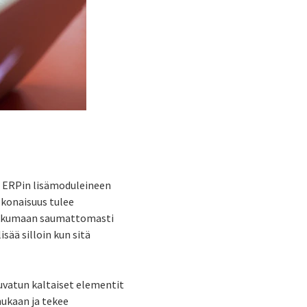
ja ERPin lisämoduleineen
okonaisuus tulee
liikkumaan saumattomasti
isää silloin kun sitä
kuvatun kaltaiset elementit
ukaan ja tekee