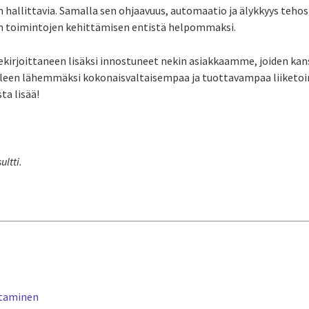
hallittavia. Samalla sen ohjaavuus, automaatio ja älykkyys teho
en toimintojen kehittämisen entistä helpommaksi.
llekirjoittaneen lisäksi innostuneet nekin asiakkaamme, joiden ka
een lähemmäksi kokonaisvaltaisempaa ja tuottavampaa liiketoim
ta lisää!
ultti.
htaminen