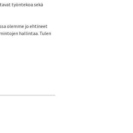
stavat työntekoa sekä
nssa olemme jo ehtineet
intojen hallintaa. Tulen