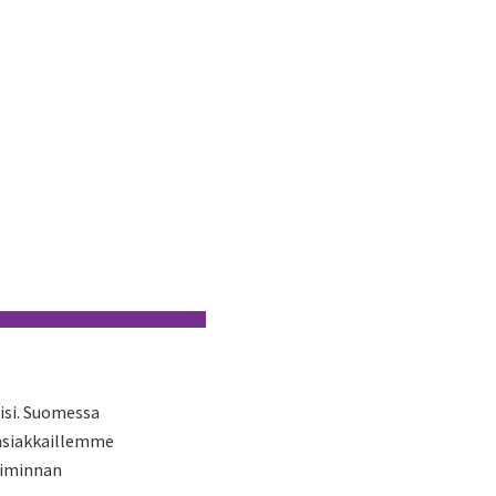
isi. Suomessa
 asiakkaillemme
oiminnan