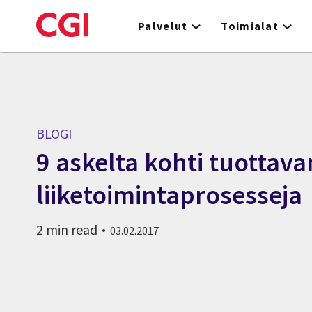
Skip
to
Palvelut
Toimialat
main
content
BLOGI
9 askelta kohti tuottav
liiketoimintaprosesseja
2 min read
03.02.2017