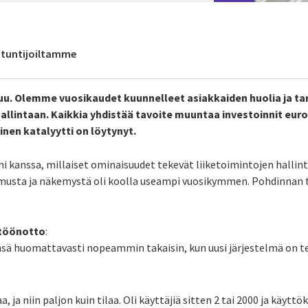
antuntijoiltamme
uu. Olemme vuosikaudet kuunnelleet asiakkaiden huolia ja tarp
hallintaan. Kaikkia yhdistää tavoite muuntaa investoinnit eu
inen katalyytti on löytynyt.
i kanssa, millaiset ominaisuudet tekevät liiketoimintojen hallin
musta ja näkemystä oli koolla useampi vuosikymmen. Pohdinnan tu
ttöönotto
:
nsä huomattavasti nopeammin takaisin, kun uusi järjestelmä on t
a, ja niin paljon kuin tilaa. Oli käyttäjiä sitten 2 tai 2000 ja käyttök