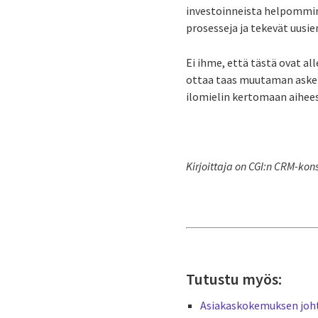
investoinneista helpommin 
prosesseja ja tekevät uusi
Ei ihme, että tästä ovat a
ottaa taas muutaman askel
ilomielin kertomaan aihees
Kirjoittaja on CGI:n CRM-kons
Tutustu myös:
Asiakaskokemuksen jo