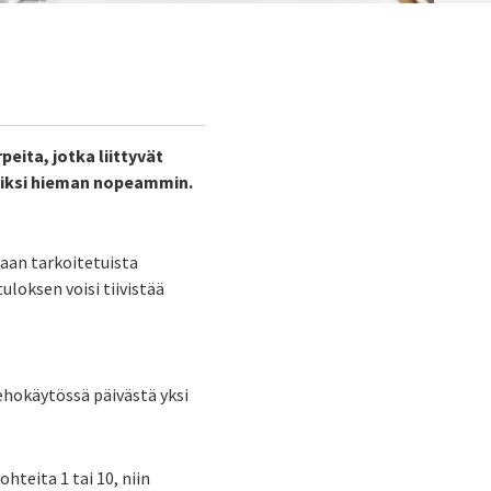
eita, jotka liittyvät
roiksi hieman nopeammin.
taan tarkoitetuista
loksen voisi tiivistää
ehokäytössä päivästä yksi
ohteita 1 tai 10, niin