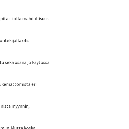
 pitäisi olla mahdollisuus
öntekijällä olisi
ttu sekä osana jo käytössä
 lukemattomista eri
nnista myynnin,
elmiin. Mutta koska