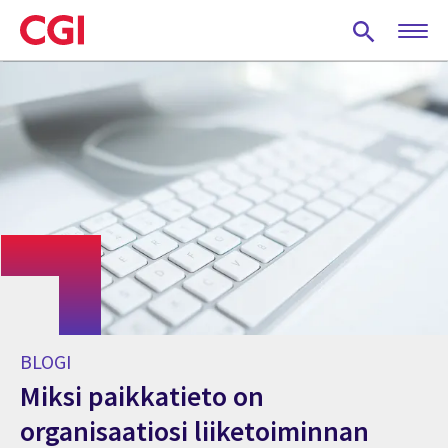
Skip
to
main
content
BLOGI
Miksi paikkatieto on
organisaatiosi liiketoiminnan