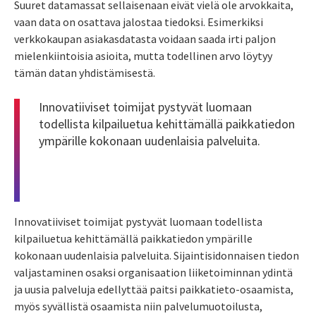
Suuret datamassat sellaisenaan eivät vielä ole arvokkaita,
vaan data on osattava jalostaa tiedoksi. Esimerkiksi
verkkokaupan asiakasdatasta voidaan saada irti paljon
mielenkiintoisia asioita, mutta todellinen arvo löytyy
tämän datan yhdistämisestä.
Innovatiiviset toimijat pystyvät luomaan
todellista kilpailuetua kehittämällä paikkatiedon
ympärille kokonaan uudenlaisia palveluita.
Innovatiiviset toimijat pystyvät luomaan todellista
kilpailuetua kehittämällä paikkatiedon ympärille
kokonaan uudenlaisia palveluita. Sijaintisidonnaisen tiedon
valjastaminen osaksi organisaation liiketoiminnan ydintä
ja uusia palveluja edellyttää paitsi paikkatieto-osaamista,
myös syvällistä osaamista niin palvelumuotoilusta,