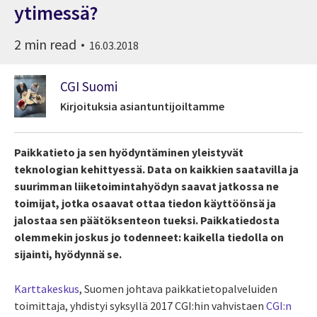
ytimessä?
2 min read
16.03.2018
CGI Suomi
Kirjoituksia asiantuntijoiltamme
Paikkatieto ja sen hyödyntäminen yleistyvät
teknologian kehittyessä. Data on kaikkien saatavilla ja
suurimman liiketoimintahyödyn saavat jatkossa ne
toimijat, jotka osaavat ottaa tiedon käyttöönsä ja
jalostaa sen päätöksenteon tueksi. Paikkatiedosta
olemmekin joskus jo todenneet: kaikella tiedolla on
sijainti, hyödynnä se.
Karttakeskus
, Suomen johtava paikkatietopalveluiden
toimittaja, yhdistyi syksyllä 2017 CGI:hin vahvistaen
CGI:n