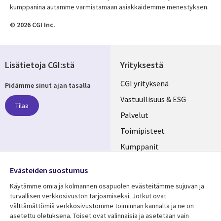
kumppanina autamme varmistamaan asiakkaidemme menestyksen.
© 2026 CGI Inc.
Lisätietoja CGI:stä
Yrityksestä
Useful
CGI yrityksenä
Pidämme sinut ajan tasalla
links
Vastuullisuus & ESG
Tilaa
FINLAND
Palvelut
Toimipisteet
Kumppanit
Seuraa meitä
Uutishuone
Evästeiden suostumus
Social
Ura CGI:llä
Käytämme omia ja kolmannen osapuolen evästeitämme sujuvan ja
Media
turvallisen verkkosivuston tarjoamiseksi. Jotkut ovat
FINLAND
välttämättömiä verkkosivustomme toiminnan kannalta ja ne on
asetettu oletuksena. Toiset ovat valinnaisia ​​ja asetetaan vain
Resurssikeskus
Lisätietoa