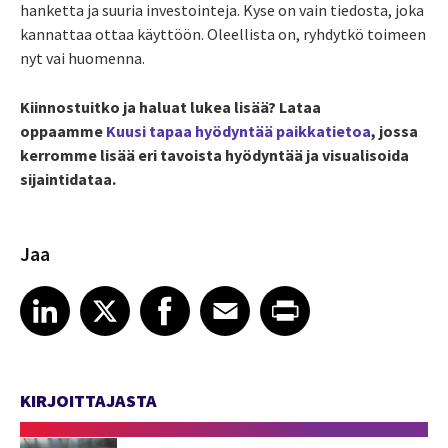
hanketta ja suuria investointeja. Kyse on vain tiedosta, joka
kannattaa ottaa käyttöön. Oleellista on, ryhdytkö toimeen
nyt vai huomenna.
Kiinnostuitko ja haluat lukea lisää? Lataa
oppaamme
Kuusi tapaa hyödyntää paikkatietoa
, jossa
kerromme lisää eri tavoista hyödyntää ja visualisoida
sijaintidataa.
Jaa
Share article on LinkedIn
Share article on X
Share article on Facebook
Share article on Email
Share article on Print
LinkedIn
X
Facebook
Email
Print
KIRJOITTAJASTA