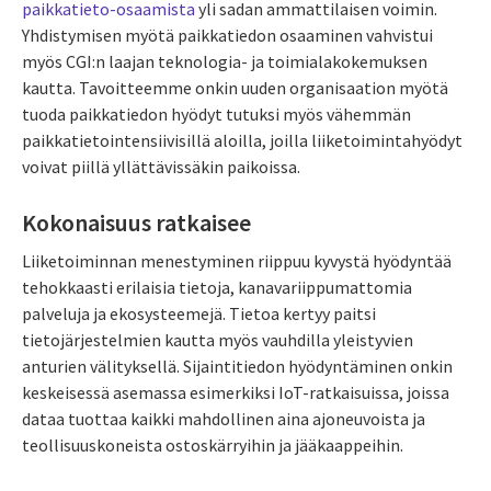
paikkatieto-osaamista
yli sadan ammattilaisen voimin.
Yhdistymisen myötä paikkatiedon osaaminen vahvistui
myös CGI:n laajan teknologia- ja toimialakokemuksen
kautta. Tavoitteemme onkin uuden organisaation myötä
tuoda paikkatiedon hyödyt tutuksi myös vähemmän
paikkatietointensiivisillä aloilla, joilla liiketoimintahyödyt
voivat piillä yllättävissäkin paikoissa.
Kokonaisuus ratkaisee
Liiketoiminnan menestyminen riippuu kyvystä hyödyntää
tehokkaasti erilaisia tietoja, kanavariippumattomia
palveluja ja ekosysteemejä. Tietoa kertyy paitsi
tietojärjestelmien kautta myös vauhdilla yleistyvien
anturien välityksellä. Sijaintitiedon hyödyntäminen onkin
keskeisessä asemassa esimerkiksi IoT-ratkaisuissa, joissa
dataa tuottaa kaikki mahdollinen aina ajoneuvoista ja
teollisuuskoneista ostoskärryihin ja jääkaappeihin.