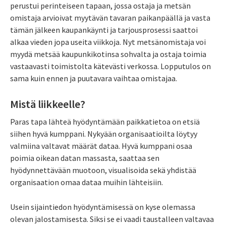
perustui perinteiseen tapaan, jossa ostaja ja metsän
omistaja arvioivat myytävän tavaran paikanpäällä ja vasta
tämän jälkeen kaupankäynti ja tarjousprosessi saattoi
alkaa vieden jopa useita viikkoja. Nyt metsänomistaja voi
myydä metsää kaupunkikotinsa sohvalta ja ostaja toimia
vastaavasti toimistolta kätevästi verkossa. Lopputulos on
sama kuin ennen ja puutavara vaihtaa omistajaa.
Mistä liikkeelle?
Paras tapa lähteä hyödyntämään paikkatietoa on etsiä
siihen hyvä kumppani. Nykyään organisaatioilta löytyy
valmiina valtavat määrät dataa. Hyvä kumppani osaa
poimia oikean datan massasta, saattaa sen
hyödynnettävään muotoon, visualisoida sekä yhdistää
organisaation omaa dataa muihin lähteisiin.
Usein sijaintiedon hyödyntämisessä on kyse olemassa
olevan jalostamisesta. Siksi se ei vaadi taustalleen valtavaa