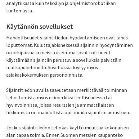
analytiikasta kuin tekoälyn ja ohjelmistorobotiikan
tuntemusta.
Käytännön sovellukset
Mahdollisuudet sijaintitiedon hyödyntämiseen ovat lähes
loputtomat. Kuluttajabisneksessä sijainnin hyödyntäminen
on arkipäivää ja meistä useimmat ovat tottuneet
käyttämään sijaintiin perustuvia sovelluksia päivittäin
matkapuhelimella. Sovelluksia löytyy myös
asiakaskokemuksen personoinnista.
Sijaintitiedon avulla saavutetaan merkittävää toiminnan
tehostumista myös esimerkiksi teollisuudessa tai
hyvinvoinnissa, joissa resurssien ja ammattilaisten
liikkumista on mahdollista optimoida sijaintiin perustuen.
Joskus sijaintitiedon tehokas käyttö muuttaa kokonaisen
alan tapaa toimia. Ennen Suomen metsien kaupanteko