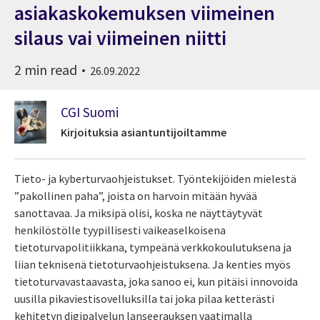
asiakaskokemuksen viimeinen
silaus vai viimeinen niitti
2 min read
26.09.2022
CGI Suomi
Kirjoituksia asiantuntijoiltamme
Tieto- ja kyberturvaohjeistukset. Työntekijöiden mielestä
”pakollinen paha”, joista on harvoin mitään hyvää
sanottavaa. Ja miksipä olisi, koska ne näyttäytyvät
henkilöstölle tyypillisesti vaikeaselkoisena
tietoturvapolitiikkana, tympeänä verkkokoulutuksena ja
liian teknisenä tietoturvaohjeistuksena. Ja kenties myös
tietoturvavastaavasta, joka sanoo ei, kun pitäisi innovoida
uusilla pikaviestisovelluksilla tai joka pilaa ketterästi
kehitetyn digipalvelun lanseerauksen vaatimalla