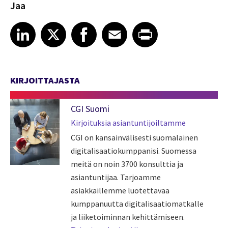
Jaa
Share article on LinkedIn
Share article on X
Share article on Facebook
Share article on Email
Share article on Print
LinkedIn
X
Facebook
Email
Print
KIRJOITTAJASTA
CGI Suomi
Kirjoituksia asiantuntijoiltamme
CGI on kansainvälisesti suomalainen
digitalisaatiokumppanisi. Suomessa
meitä on noin 3700 konsulttia ja
asiantuntijaa. Tarjoamme
asiakkaillemme luotettavaa
kumppanuutta digitalisaatiomatkalle
ja liiketoiminnan kehittämiseen.