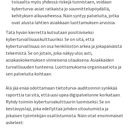
toisaalta myös yhdessä riskejä tunnistaen, voidaan
kyberturva-asiat ratkaista jo suunnittelupöydällä,
kehityksen alkuvaiheessa. Näin syntyy palveluita, jotka
ovat alusta lähtien asiakkaan luottamuksen arvoisia.
Tätä hyvän kierrettä kutsutaan positiiviseksi
kyberturvallisuuskulttuuriksi. Se on sitä, että
kyberturvallisuus on osa henkilöstön arkea ja jokapäiväistä
tekemistä. Se on jotain, joka näkyy ulos asti,
asiakaskokemuksen viimeisenä silauksena. Asiakkaiden
turvallisuuden tunteena. Luottamuksena organisaatiota ja
sen palveluita kohtaan.
Älä jää enää odottamaan tietoturva-auditoinnin synkkää
raporttia tai sitä, että uusi upea digipalvelunne korkataan.
Ryhdy toimiin kyberturvakulttuurin luomiseksi. Se on
kestävyyslaji, joka edellyttää johdon sitoutumista ja
jokaisen työntekijän osallistumista. Näin otat ensimmäiset
askeleet: