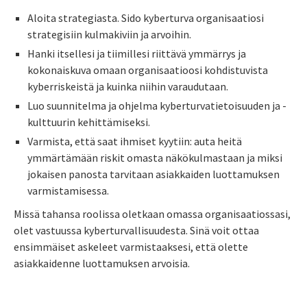
Aloita strategiasta. Sido kyberturva organisaatiosi
strategisiin kulmakiviin ja arvoihin.
Hanki itsellesi ja tiimillesi riittävä ymmärrys ja
kokonaiskuva omaan organisaatioosi kohdistuvista
kyberriskeistä ja kuinka niihin varaudutaan.
Luo suunnitelma ja ohjelma kyberturvatietoisuuden ja -
kulttuurin kehittämiseksi.
Varmista, että saat ihmiset kyytiin: auta heitä
ymmärtämään riskit omasta näkökulmastaan ja miksi
jokaisen panosta tarvitaan asiakkaiden luottamuksen
varmistamisessa.
Missä tahansa roolissa oletkaan omassa organisaatiossasi,
olet vastuussa kyberturvallisuudesta. Sinä voit ottaa
ensimmäiset askeleet varmistaaksesi, että olette
asiakkaidenne luottamuksen arvoisia.