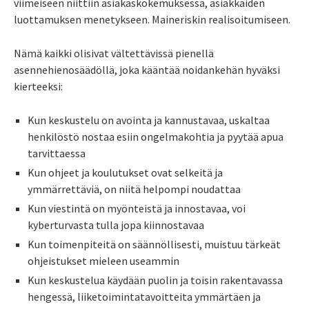
viimeiseen niittiin asiakaskokemuksessa, asiakkaiden
luottamuksen menetykseen. Maineriskin realisoitumiseen.
Nämä kaikki olisivat vältettävissä pienellä
asennehienosäädöllä, joka kääntää noidankehän hyväksi
kierteeksi:
Kun keskustelu on avointa ja kannustavaa, uskaltaa
henkilöstö nostaa esiin ongelmakohtia ja pyytää apua
tarvittaessa
Kun ohjeet ja koulutukset ovat selkeitä ja
ymmärrettäviä, on niitä helpompi noudattaa
Kun viestintä on myönteistä ja innostavaa, voi
kyberturvasta tulla jopa kiinnostavaa
Kun toimenpiteitä on säännöllisesti, muistuu tärkeät
ohjeistukset mieleen useammin
Kun keskustelua käydään puolin ja toisin rakentavassa
hengessä, liiketoimintatavoitteita ymmärtäen ja