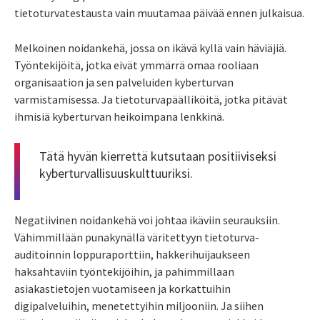
tietoturvatestausta vain muutamaa päivää ennen julkaisua.
Melkoinen noidankehä, jossa on ikävä kyllä vain häviäjiä.
Työntekijöitä, jotka eivät ymmärrä omaa rooliaan
organisaation ja sen palveluiden kyberturvan
varmistamisessa. Ja tietoturvapäälliköitä, jotka pitävät
ihmisiä kyberturvan heikoimpana lenkkinä.
Tätä hyvän kierrettä kutsutaan positiiviseksi
kyberturvallisuuskulttuuriksi.
Negatiivinen noidankehä voi johtaa ikäviin seurauksiin.
Vähimmillään punakynällä väritettyyn tietoturva-
auditoinnin loppuraporttiin, hakkerihuijaukseen
haksahtaviin työntekijöihin, ja pahimmillaan
asiakastietojen vuotamiseen ja korkattuihin
digipalveluihin, menetettyihin miljooniin. Ja siihen