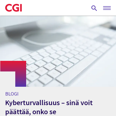
Skip
to
main
content
BLOGI
Kyberturvallisuus – sinä voit
päättää, onko se