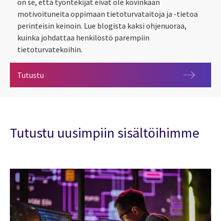
on se, että työntekijät eivät ole kovinkaan
motivoituneita oppimaan tietoturvataitoja ja -tietoa
perinteisin keinoin. Lue blogista kaksi ohjenuoraa,
kuinka johdattaa henkilöstö parempiin
tietoturvatekoihin.
Kyberturvatietoisuuden kehittäminen – kaksi ohjenu
Tutustu
Tutustu uusimpiin sisältöihimme