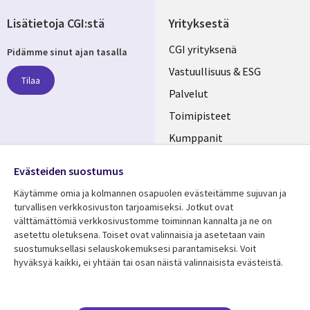
Lisätietoja CGI:stä
Yrityksestä
Useful
CGI yrityksenä
Pidämme sinut ajan tasalla
links
Vastuullisuus & ESG
Tilaa
FINLAND
Palvelut
Toimipisteet
Kumppanit
Seuraa meitä
Uutishuone
Evästeiden suostumus
Social
Ura CGI:llä
Käytämme omia ja kolmannen osapuolen evästeitämme sujuvan ja
Media
turvallisen verkkosivuston tarjoamiseksi. Jotkut ovat
FINLAND
välttämättömiä verkkosivustomme toiminnan kannalta ja ne on
asetettu oletuksena. Toiset ovat valinnaisia ​​ja asetetaan vain
Resurssikeskus
Lisätietoa
suostumuksellasi selauskokemuksesi parantamiseksi. Voit
hyväksyä kaikki, ei yhtään tai osan näistä valinnaisista evästeistä.
Library
Legal
Asiakastarinat
Tietosuoja
Links
FINLAND
Artikkelit
Tietosuojaseloste