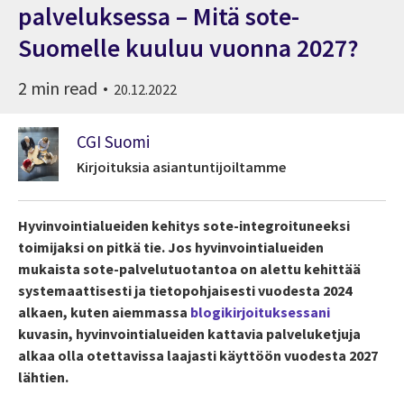
palveluksessa – Mitä sote-
Suomelle kuuluu vuonna 2027?
2 min read
20.12.2022
CGI Suomi
Kirjoituksia asiantuntijoiltamme
Hyvinvointialueiden kehitys sote-integroituneeksi
toimijaksi on pitkä tie. Jos hyvinvointialueiden
mukaista sote-palvelutuotantoa on alettu kehittää
systemaattisesti
ja
tietopohjaisesti vuodesta 2024
alkaen, kuten
aiemmassa
blogi
kirjoituksessani
kuvasin
, hyvinvointialueiden kattavia palveluketjuja
alkaa olla otettavissa laajasti käyttöön
vuod
esta 2027
lähtien.