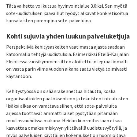
Tätä vaihetta voi kutsua hyvinvointialue 3.0:ksi. Sen myötä
sote-uudistuksen kaavaillut hyödyt alkavat konkretisoitua
kansalaisten parempina sote-palveluina.
Kohti sujuvia yhden luukun palveluketjuja
Perspektiiviä kehitysaskelten vaatimasta ajasta saadaan
katsomalla tehtyjä uudistuksia. Esimerkiksi Etelä-Karjalan
Eksotessa vuosikymmen sitten aloitettu integraatiomalli
on vasta parin viime vuoden aikana saatu vietyä toimivasti
käytäntöön.
Kehitystyössä on sisäänrakennettua hitautta, koska
organisaatioiden päätöksenteon ja teknisten toteutusten
lisäksi aikaa on varattava siihen, että sote-palveluita
arjessa tuottavat ammattilaiset pystytään pitämään
muutosvauhdissa mukana. Heidän kuormitusta
an
ei saa
kasvattaa omaksumiskyvyn ylittävällä uudistusvyöryllä, ja
myös palveluiden käyttäjien kokemukset on huomioitava