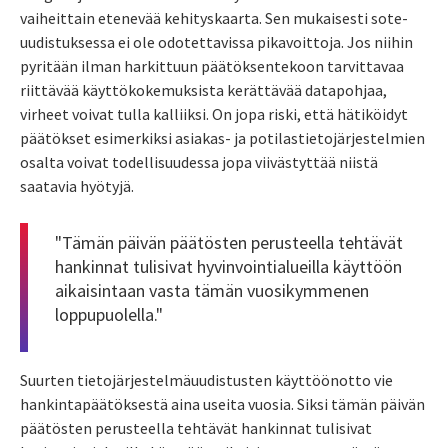
vaiheittain etenevää kehityskaarta. Sen mukaisesti sote-
uudistuksessa ei ole odotettavissa pikavoittoja. Jos niihin
pyritään ilman harkittuun päätöksentekoon tarvittavaa
riittävää käyttökokemuksista kerättävää datapohjaa,
virheet voivat tulla kalliiksi. On jopa riski, että hätiköidyt
päätökset esimerkiksi asiakas- ja potilastietojärjestelmien
osalta voivat todellisuudessa jopa viivästyttää
niistä
saatavia hyötyjä.
"Tämän päivän päätösten perusteella tehtävät
hankinnat tulisivat hyvinvointialueilla käyttöön
aikaisintaan vasta tämän vuosikymmenen
loppupuolella."
S
uurten tietojärjestelmäuudistusten käyttöönotto vie
hankintapäätöksestä aina useita vuosia. Siksi tämän päivän
päätösten perusteella tehtävät hankinnat tulisivat