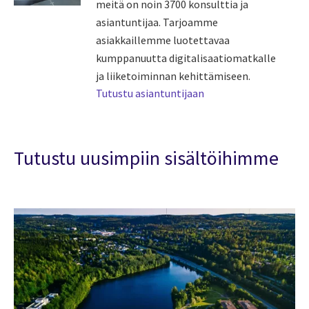
meitä on noin 3700 konsulttia ja
asiantuntijaa. Tarjoamme
asiakkaillemme luotettavaa
kumppanuutta digitalisaatiomatkalle
ja liiketoiminnan kehittämiseen.
Tutustu asiantuntijaan
Tutustu uusimpiin sisältöihimme