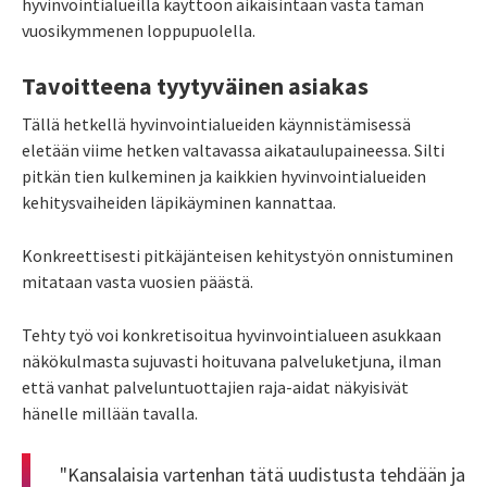
hyvinvointialueilla käyttöön aikaisintaan vasta tämän
vuosikymmenen loppupuolella.
Tavoitteena tyytyväinen asiakas
Tällä hetkellä hyvinvointialueiden
käynnistämisessä
eletään viime hetken
valtavassa aikataulupaineessa. Silti
pitkän tien kulkemi
nen
ja kaikkien hyvinvointialueiden
kehitysvaiheiden läpikäyminen kannattaa.
Konkreettisesti pitkäjänteisen kehitystyön onnistuminen
mitataan vasta vuosien päästä.
Tehty työ voi konkretisoitua hyvinvointialueen asukkaan
näkökulmasta sujuvasti hoituvana palveluketjuna, ilman
että vanhat palveluntuottajien raja-aidat näkyisivät
hänelle millään tavalla.
"Kansalaisia vartenhan tätä uudistusta tehdään ja