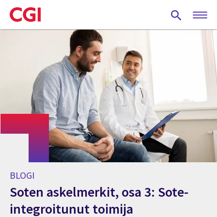
Skip
to
main
content
BLOGI
Soten askelmerkit, osa 3: Sote-
integroitunut toimija