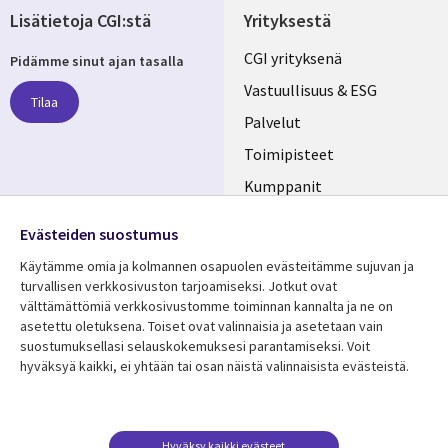
Lisätietoja CGI:stä
Yrityksestä
Useful
CGI yrityksenä
Pidämme sinut ajan tasalla
links
Vastuullisuus & ESG
Tilaa
FINLAND
Palvelut
Toimipisteet
Kumppanit
Seuraa meitä
Uutishuone
Evästeiden suostumus
Social
Ura CGI:llä
Käytämme omia ja kolmannen osapuolen evästeitämme sujuvan ja
Media
turvallisen verkkosivuston tarjoamiseksi. Jotkut ovat
FINLAND
välttämättömiä verkkosivustomme toiminnan kannalta ja ne on
asetettu oletuksena. Toiset ovat valinnaisia ​​ja asetetaan vain
Resurssikeskus
Lisätietoa
suostumuksellasi selauskokemuksesi parantamiseksi. Voit
hyväksyä kaikki, ei yhtään tai osan näistä valinnaisista evästeistä.
Library
Legal
Asiakastarinat
Tietosuoja
Links
FINLAND
Artikkelit
Tietosuojaseloste
FINLAND
Blogit
Käyttöehdot
Hyväksy kaikki evästeet