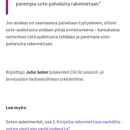
parempia sote-palveluita rakennetaan."
Jos asiakas on saamaansa palveluun tyytyväinen, silloin
sote-uudistusta voidaan pitää onnistuneena – kansalaisia
vartenhan tätä uudistusta tehdään ja parempia sote-
palveluita rakennetaan.
Kirjoittaja
Juha Salmi
työskenteli CGI:llä sosiaali- ja
terveysalan tiedonhallinnan arkkitehtina.
Lue myös:
Soten askelmerkit, osa 1:
Kivijalka rakennettava vauhdilla
-
miten varotaan vauhtisokeutta?