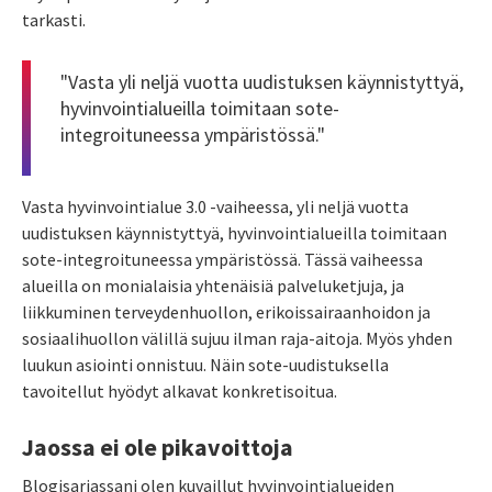
tarkasti.
"Vasta yli neljä vuotta uudistuksen käynnistyttyä,
hyvinvointialueilla toimitaan sote-
integroituneessa ympäristössä."
Vasta hyvinvointialue 3.0 -vaiheessa, yli neljä vuotta
uudistuksen käynnistyttyä, hyvinvointialueilla toimitaan
sote-integroituneessa ympäristössä. Tässä vaiheessa
alueilla on monialaisia yhtenäisiä palveluketjuja, ja
liikkuminen terveydenhuollon, erikoissairaanhoidon ja
sosiaalihuollon välillä sujuu ilman raja-aitoja. Myös yhden
luukun asiointi onnistuu. Näin sote-uudistuksella
tavoitellut hyödyt alkavat konkretisoitua.
Jaossa ei ole pikavoittoja
Blogisarjassani olen kuvaillut hyvinvointialueiden