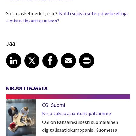
Soten askelmerkit, osa 2:
Kohti
sujuvia sote-palveluketjuja
– mistä tiekartta uuteen?
Jaa
Share article on LinkedIn
Share article on X
Share article on Facebook
Share article on Email
Share article on Print
LinkedIn
X
Facebook
Email
Print
KIRJOITTAJASTA
CGI Suomi
Kirjoituksia asiantuntijoiltamme
CGI on kansainvälisesti suomalainen
digitalisaatiokumppanisi. Suomessa