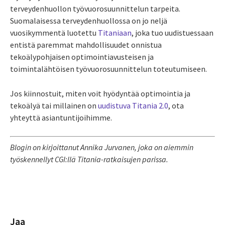
terveydenhuollon työvuorosuunnittelun tarpeita.
Suomalaisessa terveydenhuollossa on jo neljä
vuosikymmentä luotettu
Titaniaan
, joka tuo uudistuessaan
entistä paremmat mahdollisuudet onnistua
tekoälypohjaisen optimointiavusteisen ja
toimintalähtöisen työvuorosuunnittelun toteutumiseen.
Jos kiinnostuit, miten voit hyödyntää optimointia ja
tekoälyä tai millainen on
uudistuva Titania 2.0
, ota
yhteyttä asiantuntijoihimme.
Blogin on kirjoittanut Annika Jurvanen, joka on aiemmin
työskennellyt CGI:llä Titania-ratkaisujen parissa.
Jaa