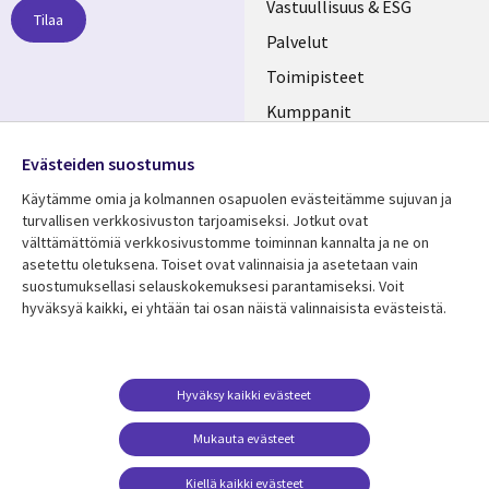
links
Vastuullisuus & ESG
Tilaa
FINLAND
Palvelut
Toimipisteet
Kumppanit
Seuraa meitä
Uutishuone
Evästeiden suostumus
Social
Ura CGI:llä
Käytämme omia ja kolmannen osapuolen evästeitämme sujuvan ja
Media
turvallisen verkkosivuston tarjoamiseksi. Jotkut ovat
FINLAND
välttämättömiä verkkosivustomme toiminnan kannalta ja ne on
asetettu oletuksena. Toiset ovat valinnaisia ​​ja asetetaan vain
Resurssikeskus
Lisätietoa
suostumuksellasi selauskokemuksesi parantamiseksi. Voit
hyväksyä kaikki, ei yhtään tai osan näistä valinnaisista evästeistä.
Library
Legal
Asiakastarinat
Tietosuoja
Links
FINLAND
Artikkelit
Tietosuojaseloste
FINLAND
Blogit
Käyttöehdot
Hyväksy kaikki evästeet
Tapahtumat
Yhteystiedot
Mukauta evästeet
Podcastit
Evästeasetuksesi
Kiellä kaikki evästeet