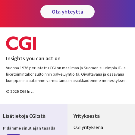
ota yhteyttä
Insights you can act on
Vuonna 1976 perustettu CGI on maailman ja Suomen suurimpia IT- ja
liiketoimintakonsultoinnin palveluyhtiöitä. Oivaltavana ja osaavana
kumppanina autamme varmistamaan asiakkaidemme menestyksen.
© 2026 CGI Inc.
Lisätietoja CGI:stä
Yrityksestä
Useful
CGI yrityksenä
Pidämme sinut ajan tasalla