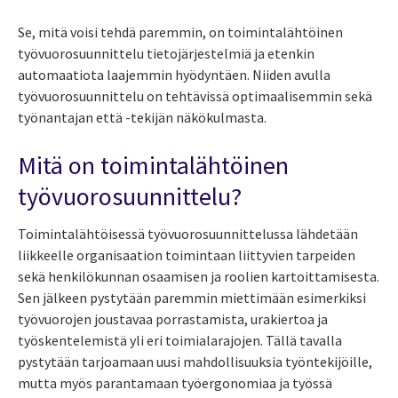
Se, mitä voisi tehdä paremmin, on toimintalähtöinen
työvuorosuunnittelu tietojärjestelmiä ja etenkin
automaatiota laajemmin hyödyntäen. Niiden avulla
työvuorosuunnittelu on tehtävissä optimaalisemmin sekä
työnantajan että -tekijän näkökulmasta.
Mitä on toimintalähtöinen
työvuorosuunnittelu?
Toimintalähtöisessä työvuorosuunnittelussa lähdetään
liikkeelle organisaation toimintaan liittyvien tarpeiden
sekä henkilökunnan osaamisen ja roolien kartoittamisesta.
Sen jälkeen pystytään paremmin miettimään esimerkiksi
työvuorojen joustavaa porrastamista, urakiertoa ja
työskentelemistä yli eri toimialarajojen. Tällä tavalla
pystytään tarjoamaan uusi mahdollisuuksia työntekijöille,
mutta myös parantamaan työergonomiaa ja työssä