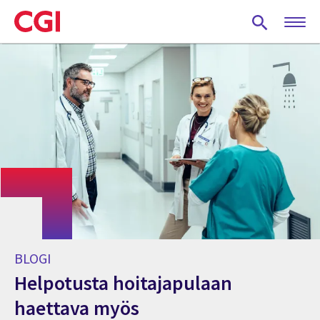
Skip
to
main
content
BLOGI
Helpotusta hoitajapulaan
haettava myös