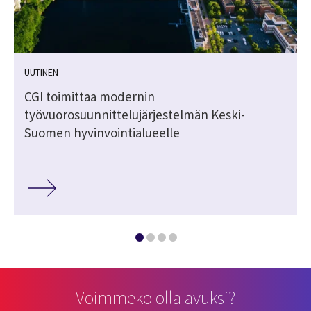
UUTINEN
CGI toimittaa modernin
työvuorosuunnittelujärjestelmän Keski-
Suomen hyvinvointialueelle
Voimmeko olla avuksi?