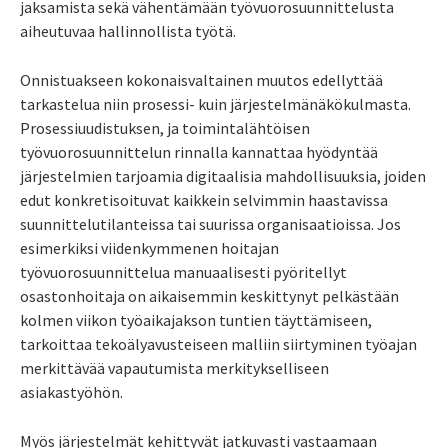
jaksamista sekä vähentämään työvuorosuunnittelusta
aiheutuvaa hallinnollista työtä.
Onnistuakseen kokonaisvaltainen muutos edellyttää
tarkastelua niin prosessi- kuin järjestelmänäkökulmasta.
Prosessiuudistuksen, ja toimintalähtöisen
työvuorosuunnittelun rinnalla kannattaa hyödyntää
järjestelmien tarjoamia digitaalisia mahdollisuuksia, joiden
edut konkretisoituvat kaikkein selvimmin haastavissa
suunnittelutilanteissa tai suurissa organisaatioissa. Jos
esimerkiksi viidenkymmenen hoitajan
työvuorosuunnittelua manuaalisesti
pyöritellyt
osastonhoitaja on aikaisemmin keskittynyt pelkästään
kolmen viikon työaikajakson tuntien täyttämiseen,
tarkoittaa tekoälyavusteiseen malliin siirtyminen työajan
merkittävää vapautumista merkitykselliseen
asiakastyöhön.
Myös järjestelmät kehittyvät jatkuvasti vastaamaan