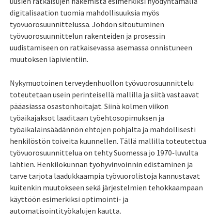
uusien ratkaisujen hakemista esimerkiksi hyödyntämällä
digitalisaation tuomia mahdollisuuksia myös
työvuorosuunnittelussa. Johdon sitoutuminen
työvuorosuunnittelun rakenteiden ja prosessin
uudistamiseen on ratkaisevassa asemassa onnistuneen
muutoksen läpivientiin.
Nykymuotoinen terveydenhuollon työvuorosuunnittelu
toteutetaan usein perinteisellä mallilla ja siitä vastaavat
pääasiassa osastonhoitajat. Siinä kolmen viikon
työaikajaksot laaditaan työehtosopimuksen ja
työaikalainsäädännön ehtojen pohjalta ja mahdollisesti
henkilöstön toiveita kuunnellen. Tällä mallilla toteutettua
työvuorosuunnittelua on tehty Suomessa jo 1970-luvulta
lähtien. Henkilökunnan työhyvinvoinnin edistäminen ja
tarve tarjota laadukkaampia työvuorolistoja kannustavat
kuitenkin muutokseen sekä järjestelmien tehokkaampaan
käyttöön esimerkiksi optimointi- ja
automatisointityökalujen kautta.