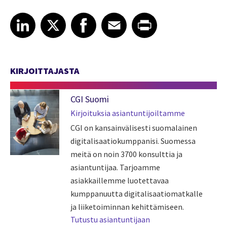
Share article on LinkedIn
Share article on X
Share article on Facebook
Share article on Email
Share article on Print
LinkedIn
X
Facebook
Email
Print
KIRJOITTAJASTA
CGI Suomi
Kirjoituksia asiantuntijoiltamme
CGI on kansainvälisesti suomalainen
digitalisaatiokumppanisi. Suomessa
meitä on noin 3700 konsulttia ja
asiantuntijaa. Tarjoamme
asiakkaillemme luotettavaa
kumppanuutta digitalisaatiomatkalle
ja liiketoiminnan kehittämiseen.
Tutustu asiantuntijaan