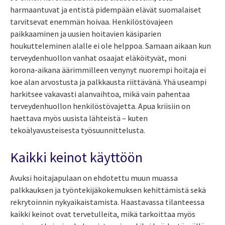
harmaantuvat ja entistä pidempään elävät suomalaiset
tarvitsevat enemmän hoivaa. Henkilöstövajeen
paikkaaminen ja uusien hoitavien käsiparien
houkutteleminen alalle ei ole helppoa. Samaan aikaan kun
terveydenhuollon vanhat osaajat eläköityvät, moni
korona-aikana äärimmilleen venynyt nuorempi hoitaja ei
koe alan arvostusta ja palkkausta riittävänä. Yhä useampi
harkitsee vakavasti alanvaihtoa, mikä vain pahentaa
terveydenhuollon henkilöstövajetta. Apua kriisiin on
haettava myös uusista lähteistä – kuten
tekoälyavusteisesta työsuunnittelusta.
Kaikki keinot käyttöön
Avuksi hoitajapulaan on ehdotettu muun muassa
palkkauksen ja työntekijäkokemuksen kehittämistä sekä
rekrytoinnin nykyaikaistamista. Haastavassa tilanteessa
kaikki keinot ovat tervetulleita, mikä tarkoittaa myös