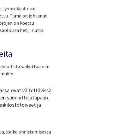
a työntekijät ovat
tettu. Tämä on johtanut
uorojen on koettu
saoloissa heti, mutta
eita
hdollista vaikuttaa niin
hinkin.
assa ovat vältettävissä
seen suunnittelutapaan.
enkilöstötoiveet ja
.
ta, jonka onnistumisessa