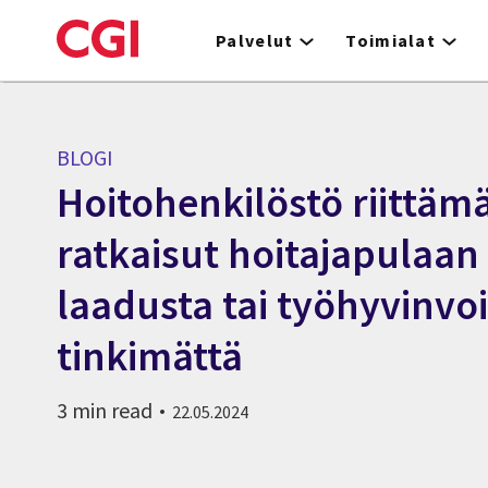
Skip
to
Palvelut
Toimialat
main
content
BLOGI
Hoitohenkilöstö riittäm
ratkaisut hoitajapulaan
laadusta tai työhyvinvo
tinkimättä
3 min read
22.05.2024