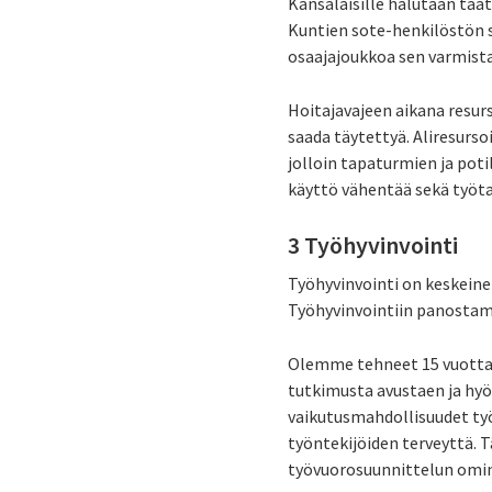
Kansalaisille halutaan taat
Kuntien sote-henkilöstön s
osaajajoukkoa sen varmista
Hoitajavajeen aikana resurs
saada täytettyä. Aliresurs
jolloin tapaturmien ja poti
käyttö vähentää sekä työta
3 Työhyvinvointi
Työhyvinvointi on keskeine
Työhyvinvointiin panostami
Olemme tehneet 15 vuotta 
tutkimusta avustaen ja hy
vaikutusmahdollisuudet työ
työntekijöiden terveyttä.
työvuorosuunnittelun omina