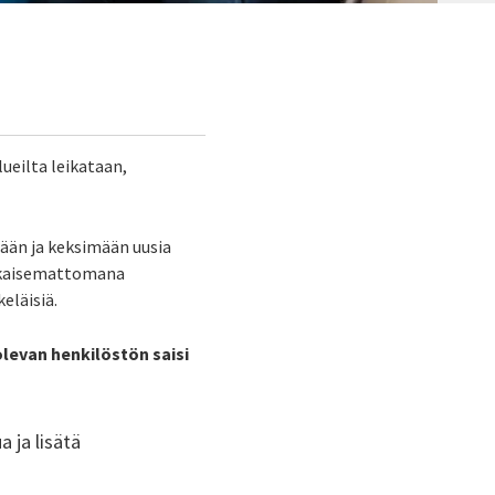
lueilta leikataan,
mään ja keksimään uusia
ratkaisemattomana
eläisiä.
levan henkilöstön saisi
 ja lisätä