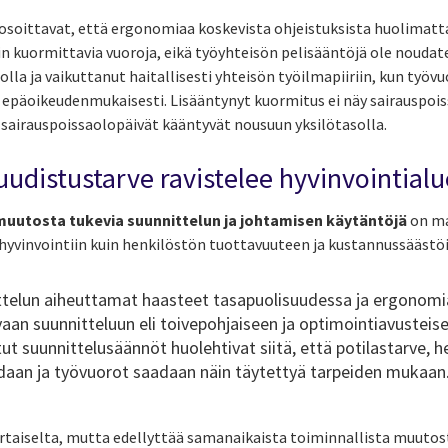
osoittavat, että ergonomiaa koskevista ohjeistuksista huolimatt
vin kuormittavia vuoroja, eikä työyhteisön pelisääntöjä ole nouda
la ja vaikuttanut haitallisesti yhteisön työilmapiiriin, kun työv
a epäoikeudenmukaisesti. Lisääntynyt kuormitus ei näy sairauspois
sairauspoissaolopäivät kääntyvät nousuun yksilötasolla.
uudistustarve ravistelee hyvinvointialu
uutosta tukevia suunnittelun ja johtamisen käytäntöjä
on ma
öhyvinvointiin kuin henkilöstön tuottavuuteen ja kustannussäästöi
ittelun aiheuttamat haasteet tasapuolisuudessa ja ergonomi
avaan suunnitteluun eli toivepohjaiseen ja optimointiavustei
ut suunnittelusäännöt huolehtivat siitä, että potilastarve, h
aan ja työvuorot saadaan näin täytettyä tarpeiden mukaan
rtaiselta, mutta edellyttää
samanaikaista
toiminnallista muutos