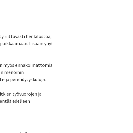
 riittävästi henkilöstöä,
 paikkaamaan. Lisääntynyt
aan myös ennakoimattomia
en menoihin.
i- ja perehdytyskuluja.
itkien työvuorojen ja
ventää edelleen