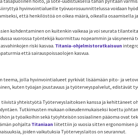
a tasapuolinen hoito, ja sote-uudistuksella tähän pyritään varmis
iirryttyä hyvinvointialueille työvuorosuunnittelussa voidaan hy
miseksi, että henkilöstöä on oikea määrä, oikealla osaamisella ja 
sien kohdentaminen on kuitenkin vaikeaa ja voi seurata tilanteita, 
oidussa vuorossa työntekijä kuormittuu nopeammin ja väsyneenä 
lasvahinkojen riski kasvaa.
Titania-ohjelmistoratkaisuun
integro
paturmia että sairauspoissaolojen kasvua.
n teema, jolla hyvinvointialueet pyrkivät lisäämään pito- ja vet
nen, kuten työajan joustavuus ja työterveyspalvelut, edistävät ty
tiivistä yhteistyötä Työterveyslaitoksen kanssa ja kehittäneet 
ödyntäen. Tutkimusten mukaan oikeudenmukaiseksi koettu johta
hön ja työaikoihin sekä työyhteisön sosiaalinen pääoma ovat tekij
 Tämän pohjalta
Titaniaan
liitettiin jo vuosia sitten ergonomisen j
isuuksia, joiden vaikutuksia Työterveyslaitos on seurannut.