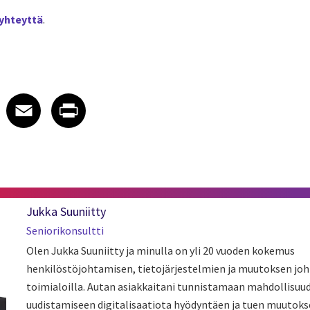
yhteyttä
.
 on LinkedIn
icle on X
e article on Facebook
Share article on Email
Share article on Print
Facebook
Email
Print
Jukka Suuniitty
Seniorikonsultti
Olen Jukka Suuniitty ja minulla on yli 20 vuoden kokemus
henkilöstöjohtamisen, tietojärjestelmien ja muutoksen joh
toimialoilla. Autan asiakkaitani tunnistamaan mahdollisuu
uudistamiseen digitalisaatiota hyödyntäen ja tuen muutoks