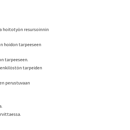
ja hoitotyön resursoinnin
en hoidon tarpeeseen
don tarpeeseen.
enkilöstön tarpeiden
een perustuvaan
a.
rvittaessa.