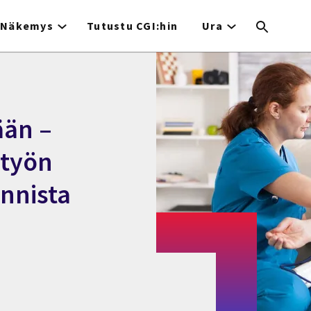
Näkemys
Tutustu CGI:hin
Ura
ään –
 työn
innista