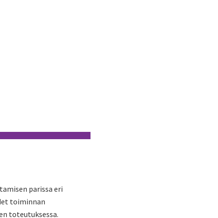
tamisen parissa eri
det toiminnan
en toteutuksessa.