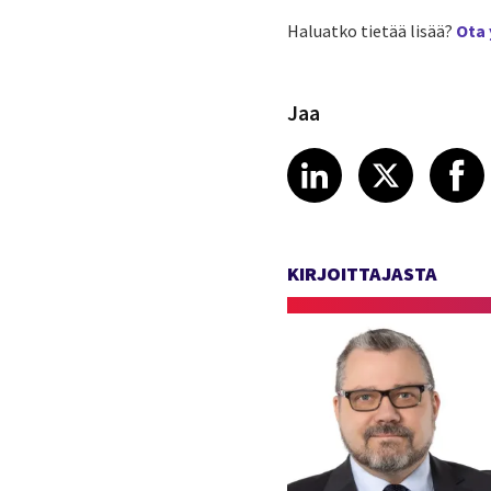
Haluatko tietää lisää?
Ota 
Jaa
Share article
Share art
Shar
LinkedIn
X
KIRJOITTAJASTA