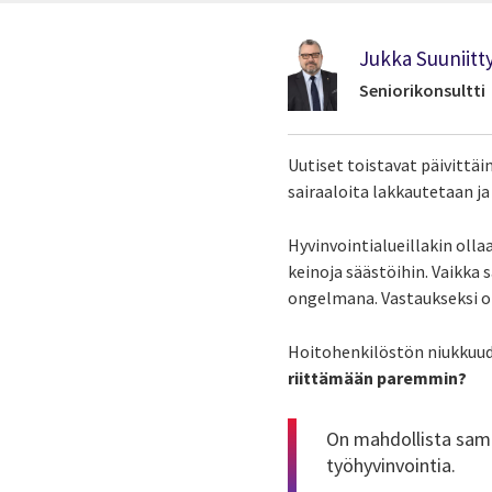
Jukka Suuniitt
Seniorikonsultti
Uutiset toistavat päivittäi
sairaaloita lakkautetaan ja
Hyvinvointialueillakin olla
keinoja säästöihin. Vaikka
ongelmana. Vastaukseksi on
Hoitohenkilöstön niukkuude
riittämään paremmin?
On mahdollista sama
työhyvinvointia.