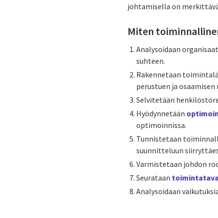
johtamisella on merkittävä
Miten toiminnallin
Analysoidaan organisaat
suhteen.
Rakennetaan toimintaläh
perustuen ja osaamisen 
Selvitetään henkilöstöre
Hyödynnetään
optimoin
optimoinnissa.
Tunnistetaan toiminnal
suunnitteluun siirryttä
Varmistetaan johdon roo
Seurataan
toimintatav
Analysoidaan vaikutuksi