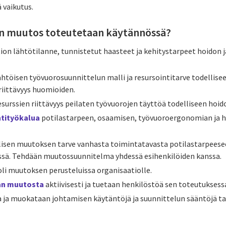
 vaikutus.
en muutos toteutetaan käytännössä?
ion lähtötilanne, tunnistetut haasteet ja kehitystarpeet hoidon 
töisen työvuorosuunnittelun malli ja resursointitarve todellise
riittävyys huomioiden.
surssien riittävyys peilaten työvuorojen täyttöä todelliseen hoi
tityökalua
potilastarpeen, osaamisen, työvuoroergonomian ja h
lisen muutoksen tarve vanhasta toimintatavasta potilastarpees
essä. Tehdään muutossuunnitelma yhdessä esihenkilöiden kanssa.
li muutoksen perusteluissa organisaatiolle.
an muutosta
aktiivisesti ja tuetaan henkilöstöä sen toteutuksess
a ja muokataan johtamisen käytäntöjä ja suunnittelun sääntöjä ta