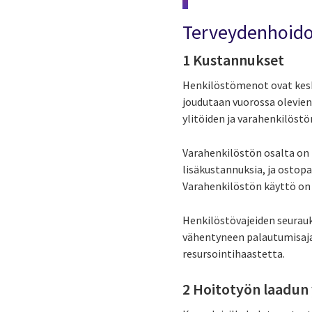
Terveydenhoido
1 Kustannukset
Henkilöstömenot ovat keske
joudutaan vuorossa olevie
ylitöiden ja varahenkilöst
Varahenkilöstön osalta o
lisäkustannuksia, ja ostop
Varahenkilöstön käyttö on k
Henkilöstövajeiden seurauks
vähentyneen palautumisaja
resursointihaastetta.
2 Hoitotyön laadun 