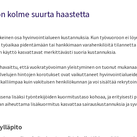
n kolme suurta haastetta
inen osa hyvinvointialueen kustannuksia. Kun työvuoroon ei löydy
n työaikaa pidentämään tai hankkimaan varahenkilöitä tilannetta
ön käyttö kasvattavat merkittävästi suoria kustannuksia.
n havaittu, että vuokratyövoiman yleistyminen on tuonut mukan
alvelujen hintojen korotukset ovat vaikuttaneet hyvinvointialueid
alliimpaa kuin vakituisen henkilökunnan ja voi sisältää rekrytoint
ena lisäksi työntekijöiden kuormitustaso kohoaa, ja erityisesti p
n aiheuttama lisäkuormitus kasvattaa sairauskustannuksia ja sy
ylläpito