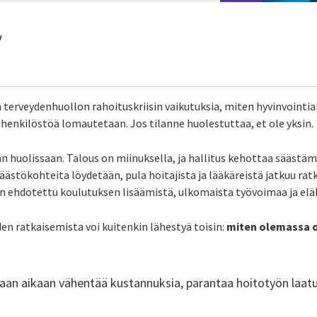
y
n terveydenhuollon rahoituskriisin vaikutuksia, miten hyvinvointia
 henkilöstöä lomautetaan. Jos tilanne huolestuttaa, et ole yksin.
an huolissaan. Talous on miinuksella, ja hallitus kehottaa säästä
 säästökohteita löydetään, pula hoitajista ja lääkäreistä jatkuu 
 ehdotettu koulutuksen lisäämistä, ulkomaista työvoimaa ja eläk
n ratkaisemista voi kuitenkin lähestyä toisin:
miten olemassa o
an aikaan vähentää kustannuksia, parantaa hoitotyön laatua