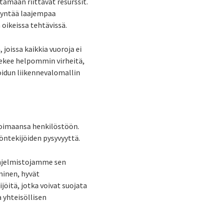
tamaan riittävät resurssit.
ödyntää laajempaa
oikeissa tehtävissä.
joissa kaikkia vuoroja ei
tekee helpommin virheitä,
idun liikennevalomallin
ovoimaansa henkilöstöön.
öntekijöiden pysyvyyttä.
ohjelmistojamme sen
minen, hyvät
öitä, jotka voivat suojata
a yhteisöllisen