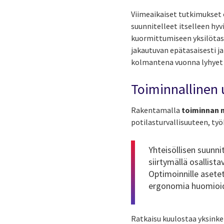
Viimeaikaiset tutkimukset 
suunnitelleet itselleen hy
kuormittumiseen yksilötasol
jakautuvan epätasaisesti j
kolmantena vuonna lyhyet 
Toiminnallinen 
Rakentamalla
toiminnan m
potilasturvallisuuteen, ty
Yhteisöllisen suunn
siirtymällä osallist
Optimoinnille asetet
ergonomia huomioid
Ratkaisu kuulostaa yksinke