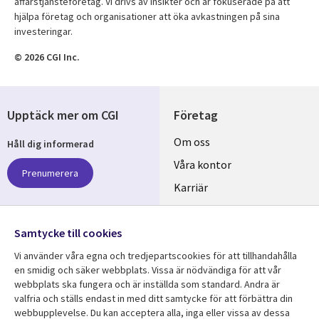
affärstjänsteföretag. Vi drivs av insikter och är fokuserade på att
hjälpa företag och organisationer att öka avkastningen på sina
investeringar.
© 2026 CGI Inc.
Upptäck mer om CGI
Företag
Useful
Om oss
Håll dig informerad
links
Våra kontor
Prenumerera
SWEDEN
Karriär
Hållbarhet
Samtycke till cookies
Följ oss
Vi använder våra egna och tredjepartscookies för att tillhandahålla
Social
en smidig och säker webbplats. Vissa är nödvändiga för att vår
Media
webbplats ska fungera och är inställda som standard. Andra är
SWEDEN
valfria och ställs endast in med ditt samtycke för att förbättra din
webbupplevelse. Du kan acceptera alla, inga eller vissa av dessa