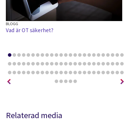
BLOGG
BL
Vad är OT säkerhet?
Va
ve
Relaterad media