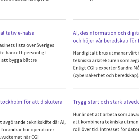
alitativ e-hälsa
AI, desinformation och digit
och höjer vår beredskap för
inets lista över Sveriges
te bara ett personligt
När digitalt brus utmanar vårt 
d att bygga bättre
tekniska arkitekturen som avg
Enligt CGI:s experter Sandra M
(cybersäkerhet och beredskap)..
tockholm för att diskutera
Trygg start och stark utveck
Hur är det att arbeta som Java
att kombinera tekniska utmanin
 avgörande teknikskifte där AI,
roll över tid. Intresset för dator
 förändrar hur operatörer
 huvudtemat när CGI