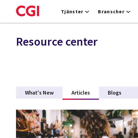
Skip
to
Tjänster
Branscher
main
content
Resource center
What's New
Articles
(active tab)
Blogs