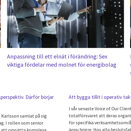
Anpassning till ett elnät i förändring: Sex
viktiga fördelar med molnet för energibolag
perspektiv. Därför börjar
Att bygga tillit i operativ tak
I vår senaste Voice of Our Cli
totalförsvaret att deras organi
b Karlsson samlat på sig
för specifika verksamhetsområ
g. I rollen som senior
ännu högre. Hos alla beslutsfatt
r att omsätta komplexa