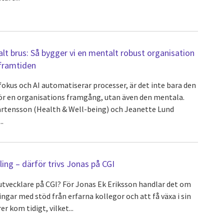
alt brus: Så bygger vi en mentalt robust organisation
 framtiden
fokus och AI automatiserar processer, är det inte bara den
ör en organisations framgång, utan även den mentala.
årtensson (Health & Well-being) och Jeanette Lund
.
ling – därför trivs Jonas på CGI
utvecklare på CGI? För Jonas Ek Eriksson handlar det om
gar med stöd från erfarna kollegor och att få växa i sin
er kom tidigt, vilket...