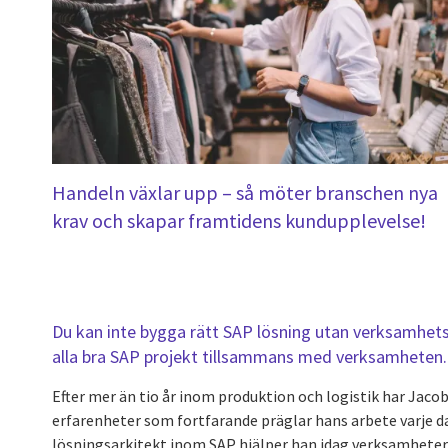
Handeln växlar upp – så möter branschen nya
krav och skapar framtidens kundupplevelse!
Du kan inte bygga rätt SAP lösning utan verksamhets
alla bra SAP projekt tillsammans med verksamheten.
Efter mer än tio år inom produktion och logistik har Jaco
erfarenheter som fortfarande präglar hans arbete varje da
lösningsarkitekt inom SAP hjälper han idag verksamhete