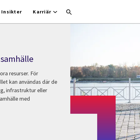
Insikter
Karriär
t samhälle
ora resurser. För
ället kan användas där de
, infrastruktur eller
 samhälle med