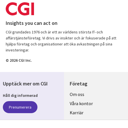
Insights you can act on
CGI grundades 1976 och är ett av världens största IT- och
affärstjänsteföretag. Vi drivs av insikter och är fokuserade på att
hjälpa företag och organisationer att öka avkastningen på sina
investeringar.
© 2026 CGI Inc.
Upptäck mer om CGI
Företag
Useful
Om oss
Håll dig informerad
links
Våra kontor
Prenumerera
SWEDEN
Karriär
Hållbarhet