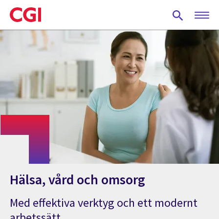
Skip
to
main
content
Hälsa, vård och omsorg
Med effektiva verktyg och ett modernt
arbetssätt