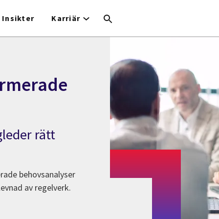
Insikter
Karriär
ormerade
leder rätt
rerade behovsanalyser
levnad av regelverk.