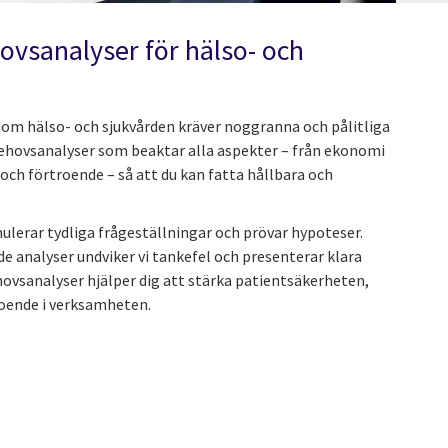
ovsanalyser för hälso- och
nom hälso- och sjukvården kräver noggranna och pålitliga
behovsanalyser som beaktar alla aspekter – från ekonomi
 och förtroende – så att du kan fatta hållbara och
mulerar tydliga frågeställningar och prövar hypoteser.
e analyser undviker vi tankefel och presenterar klara
hovsanalyser hjälper dig att stärka patientsäkerheten,
roende i verksamheten.