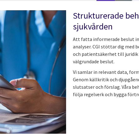
Strukturerade beh
sjukvården
Att fatta informerade beslut i
analyser. CGI stöttar dig med 
och patientsäkerhet till juridik
välgrundade beslut.
Vi samlar in relevant data, for
Genom källkritik och djupgåend
slutsatser och förslag. Våra be
följa regelverk och bygga fört