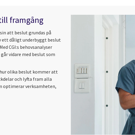
till framgång
sin att beslut grundas på
 ett dåligt underbyggt beslut
 Med CGI:s behovsanalyser
u går vidare med beslut som
v hur olika beslut kommer att
delar och lyfta fram alla
som optimerar verksamheten,