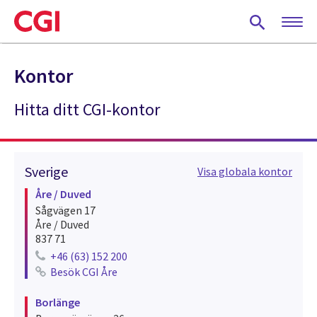
Skip
to
main
content
Kontor
Hitta ditt CGI-kontor
Sverige
Visa globala kontor
Åre / Duved
Sågvägen 17
Åre / Duved
837 71
+46 (63) 152 200
Telephone number for åre / duved
Besök CGI Åre
See recruitments for åre / duved
Borlänge