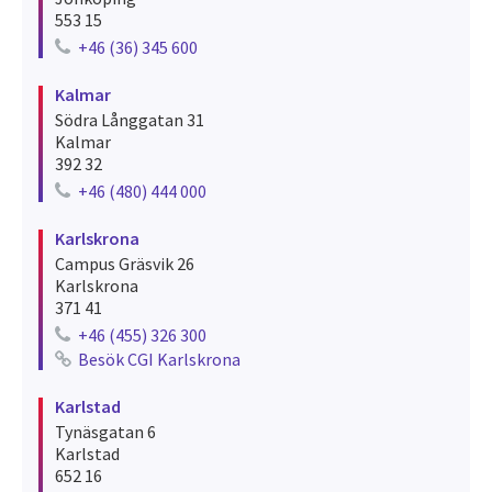
553 15
+46 (36) 345 600
Telephone number for jönköping
Kalmar
Södra Långgatan 31
Kalmar
392 32
+46 (480) 444 000
Telephone number for kalmar
Karlskrona
Campus Gräsvik 26
Karlskrona
371 41
+46 (455) 326 300
Telephone number for karlskrona
Besök CGI Karlskrona
See recruitments for karlskrona
Karlstad
Tynäsgatan 6
Karlstad
652 16