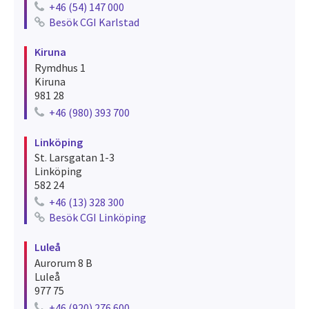
+46 (54) 147 000
Telephone number for karlstad
Besök CGI Karlstad
See recruitments for karlstad
Kiruna
Rymdhus 1
Kiruna
981 28
+46 (980) 393 700
Telephone number for kiruna
Linköping
St. Larsgatan 1-3
Linköping
582 24
+46 (13) 328 300
Telephone number for linköping
Besök CGI Linköping
See recruitments for linköping
Luleå
Aurorum 8 B
Luleå
977 75
+46 (920) 276 600