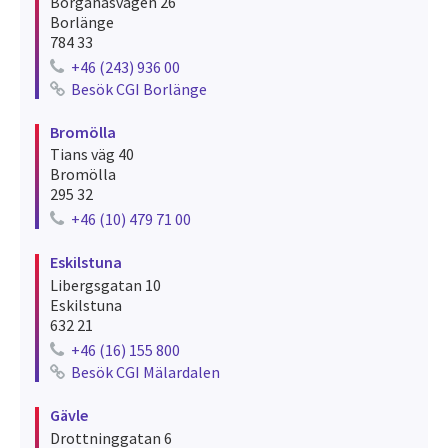
Borganäsvägen 26
Borlänge
784 33
+46 (243) 936 00
Telephone number for borlänge
Besök CGI Borlänge
See recruitments for borlänge
Bromölla
Tians väg 40
Bromölla
295 32
+46 (10) 479 71 00
Telephone number for bromölla
Eskilstuna
Libergsgatan 10
Eskilstuna
632 21
+46 (16) 155 800
Telephone number for eskilstuna
Besök CGI Mälardalen
See recruitments for eskilstuna
Gävle
Drottninggatan 6