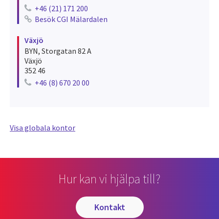
+46 (21) 171 200
Telephone number for västerås
Besök CGI Mälardalen
See recruitments for västerås
Växjö
BYN, Storgatan 82 A
Växjö
352 46
+46 (8) 670 20 00
Telephone number for växjö
Visa globala kontor
Hur kan vi hjälpa till?
kontakt