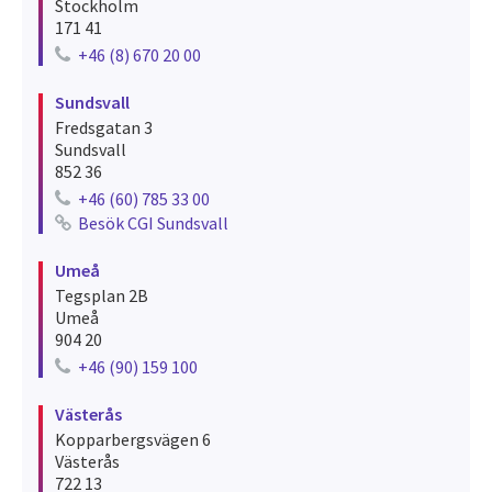
Stockholm
171 41
+46 (8) 670 20 00
Telephone number for stockholm
Sundsvall
Fredsgatan 3
Sundsvall
852 36
+46 (60) 785 33 00
Telephone number for sundsvall
Besök CGI Sundsvall
See recruitments for sundsvall
Umeå
Tegsplan 2B
Umeå
904 20
+46 (90) 159 100
Telephone number for umeå
Västerås
Kopparbergsvägen 6
Västerås
722 13