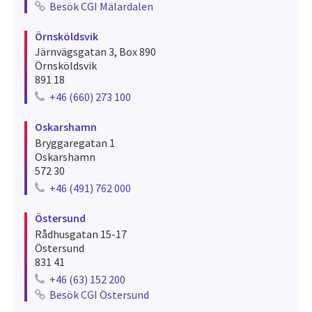
Telephone number for örebro
Besök CGI Mälardalen
See recruitments for örebro
Örnsköldsvik
Järnvägsgatan 3, Box 890
Örnsköldsvik
891 18
+46 (660) 273 100
Telephone number for örnsköldsvik
Oskarshamn
Bryggaregatan 1
Oskarshamn
572 30
+46 (491) 762 000
Telephone number for oskarshamn
Östersund
Rådhusgatan 15-17
Östersund
831 41
+46 (63) 152 200
Telephone number for östersund
Besök CGI Östersund
See recruitments for östersund