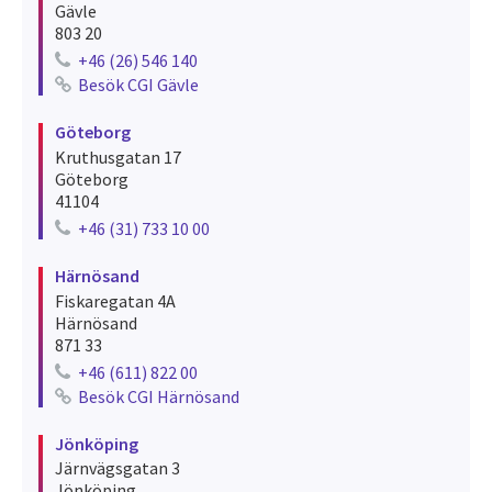
Gävle
803 20
+46 (26) 546 140
Telephone number for gävle
Besök CGI Gävle
See recruitments for gävle
Göteborg
Kruthusgatan 17
Göteborg
41104
+46 (31) 733 10 00
Telephone number for göteborg
Härnösand
Fiskaregatan 4A
Härnösand
871 33
+46 (611) 822 00
Telephone number for härnösand
Besök CGI Härnösand
See recruitments for härnösand
Jönköping
Järnvägsgatan 3
Jönköping