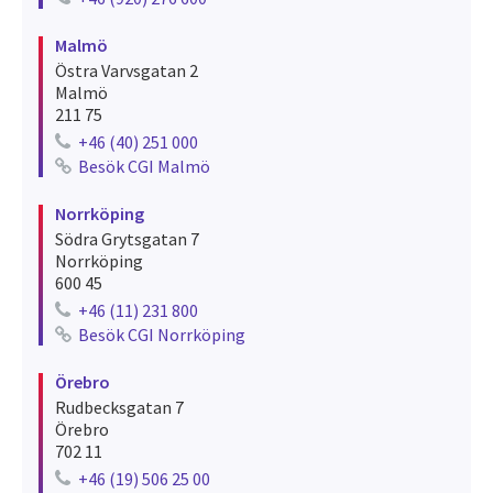
Telephone number for luleå
Malmö
Östra Varvsgatan 2
Malmö
211 75
+46 (40) 251 000
Telephone number for malmö
Besök CGI Malmö
See recruitments for malmö
Norrköping
Södra Grytsgatan 7
Norrköping
600 45
+46 (11) 231 800
Telephone number for norrköping
Besök CGI Norrköping
See recruitments for norrköping
Örebro
Rudbecksgatan 7
Örebro
702 11
+46 (19) 506 25 00