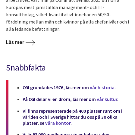
Europas mest jämställda management- och IT-
konsultbolag, vilket kvantitativt innebär en 50/50-
fördelning mellan män och kvinnor på alla chefsnivåer och i
alla ledande befattningar.
Läs mer
Snabbfakta
CGI grundades 1976, läs mer om
vår historia
.
På CGI delar vi en dröm, läs mer om
vår kultur
.
Vi finns representerade på 400 platser runt om i
världen och i Sverige hittar du oss på 30 olika
platser, se
våra kontor
.
Vi är 93 000 medlemmar över hela världen,