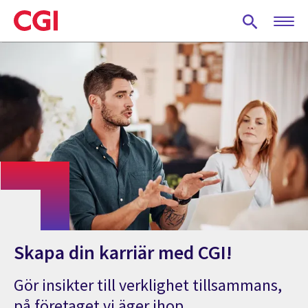
Skip
to
main
content
Skapa din karriär med CGI!
Gör insikter till verklighet tillsammans,
på företaget vi äger ihop.