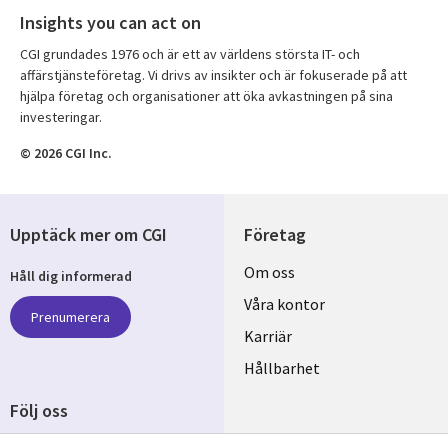
Insights you can act on
CGI grundades 1976 och är ett av världens största IT- och
affärstjänsteföretag. Vi drivs av insikter och är fokuserade på att
hjälpa företag och organisationer att öka avkastningen på sina
investeringar.
© 2026 CGI Inc.
Upptäck mer om CGI
Företag
Useful
Om oss
Håll dig informerad
links
Våra kontor
Prenumerera
SWEDEN
Karriär
Hållbarhet
Följ oss
Social