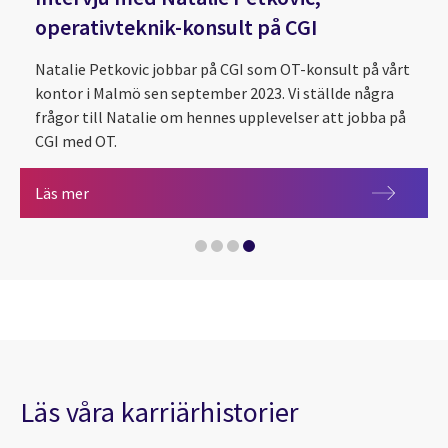
operativteknik-konsult på CGI
Natalie Petkovic jobbar på CGI som OT-konsult på vårt
kontor i Malmö sen september 2023. Vi ställde några
frågor till Natalie om hennes upplevelser att jobba på
CGI med OT.
Intervju med Natalie Petkovic, operativteknik-konsu
Läs mer
CGI Sverige – en välkomnande och stöttande arbets
En bra ledare ger tydliga mål och vågar ge sina med
"Vi behöver i tidig skolålder skapa intresse för IT oc
Läs våra karriärhistorier