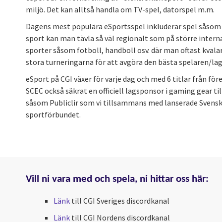
miljö. Det kan alltså handla om TV-spel, datorspel m.m.
Dagens mest populära eSportsspel inkluderar spel såsom F
sport kan man tävla så väl regionalt som på större interna
sporter såsom fotboll, handboll osv. där man oftast kvalar i
stora turneringarna för att avgöra den bästa spelaren/lage
eSport på CGI växer för varje dag och med 6 titlar från f
SCEC också säkrat en officiell lagsponsor i gaming gear t
såsom Publiclir som vi tillsammans med lanserade Svensk
sportförbundet.
Vill ni vara med och spela, ni hittar oss här:
Länk
till CGI Sveriges discordkanal
Länk
till CGI Nordens discordkanal