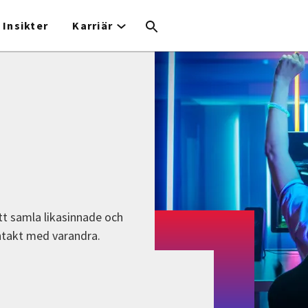
Insikter
Karriär
tt samla likasinnade och
ntakt med varandra.