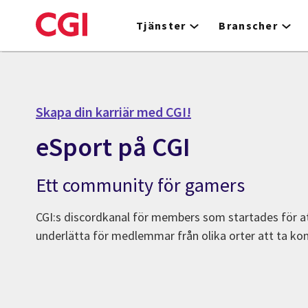
Skip
to
Tjänster
Branscher
main
content
Skapa din karriär med CGI!
eSport på CGI
Ett community för gamers
CGI:s discordkanal för members som startades för a
underlätta för medlemmar från olika orter att ta ko