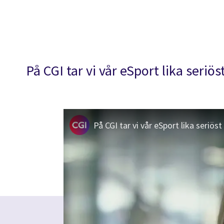
På CGI tar vi vår eSport lika seriö
På CGI tar vi vår eSport lika seriös