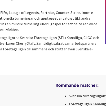
IFA, Leauge of Legends, Fortnite, Counter-Strike. Inom e-
tionella turneringar och upplägget är väldigt likt andra
n i en mindre turnering eller ligaspel för att delta i en av de
t i världen.
öretagsligorna Svenska Företagsligan (SFL) Kanaliiga, CLGO och
illverkaren Cherry Xtrfy. Samtidigt säkrat samarbetspartners
a Företagsligan tillsammans och stöttar även Svenska e-
Kommande matcher:
Svenska företagsligan
Företagsligan Kanaliig