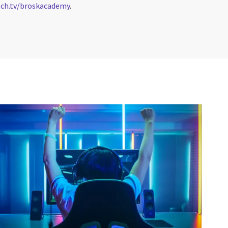
tch.tv/broskacademy
.