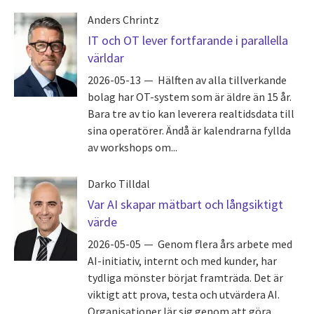
Anders Chrintz
IT och OT lever fortfarande i parallella
världar
2026-05-13
Hälften av alla tillverkande
bolag har OT-system som är äldre än 15 år.
Bara tre av tio kan leverera realtidsdata till
sina operatörer. Ändå är kalendrarna fyllda
av workshops om...
Darko Tilldal
Var AI skapar mätbart och långsiktigt
värde
2026-05-05
Genom flera års arbete med
AI-initiativ, internt och med kunder, har
tydliga mönster börjat framträda. Det är
viktigt att prova, testa och utvärdera AI.
Organisationer lär sig genom att göra...