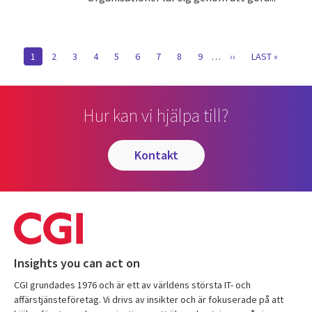
Pagination
CURRENT
1
SIDA
2
SIDA
3
SIDA
4
SIDA
5
SIDA
6
SIDA
7
SIDA
8
SIDA
9
…
NÄSTA
››
SISTA
LAST »
PAGE
SIDA
SIDAN
Hur kan vi hjälpa till?
kontakt
Insights you can act on
CGI grundades 1976 och är ett av världens största IT- och
affärstjänsteföretag. Vi drivs av insikter och är fokuserade på att