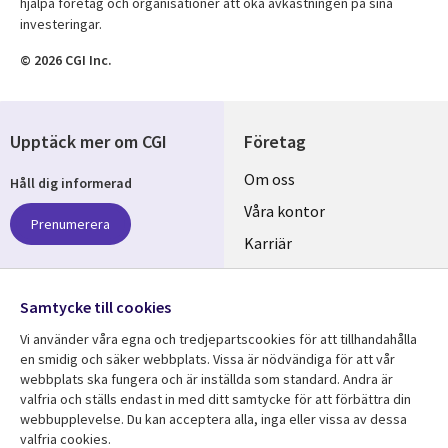
hjälpa företag och organisationer att öka avkastningen på sina
investeringar.
© 2026 CGI Inc.
Upptäck mer om CGI
Företag
Useful
Om oss
Håll dig informerad
links
Våra kontor
Prenumerera
SWEDEN
Karriär
Hållbarhet
Samtycke till cookies
Följ oss
Vi använder våra egna och tredjepartscookies för att tillhandahålla
Social
en smidig och säker webbplats. Vissa är nödvändiga för att vår
Media
webbplats ska fungera och är inställda som standard. Andra är
SWEDEN
valfria och ställs endast in med ditt samtycke för att förbättra din
webbupplevelse. Du kan acceptera alla, inga eller vissa av dessa
valfria cookies.
Resurscenter
Support