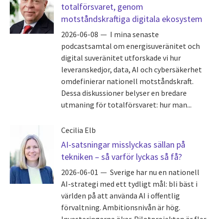
totalförsvaret, genom
motståndskraftiga digitala ekosystem
2026-06-08
I mina senaste
podcastsamtal om energisuveränitet och
digital suveränitet utforskade vi hur
leveranskedjor, data, AI och cybersäkerhet
omdefinierar nationell motståndskraft.
Dessa diskussioner belyser en bredare
utmaning för totalförsvaret: hur man...
Cecilia Elb
AI-satsningar misslyckas sällan på
tekniken – så varför lyckas så få?
2026-06-01
Sverige har nu en nationell
AI-strategi med ett tydligt mål: bli bäst i
världen på att använda AI i offentlig
förvaltning. Ambitionsnivån är hög.
Investeringarna ökar. Pilotprojekten är fler