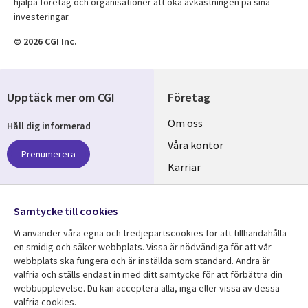
hjälpa företag och organisationer att öka avkastningen på sina
investeringar.
© 2026 CGI Inc.
Upptäck mer om CGI
Företag
Useful
Om oss
Håll dig informerad
links
Våra kontor
Prenumerera
SWEDEN
Karriär
Hållbarhet
Samtycke till cookies
Följ oss
Vi använder våra egna och tredjepartscookies för att tillhandahålla
Social
en smidig och säker webbplats. Vissa är nödvändiga för att vår
Media
webbplats ska fungera och är inställda som standard. Andra är
SWEDEN
valfria och ställs endast in med ditt samtycke för att förbättra din
webbupplevelse. Du kan acceptera alla, inga eller vissa av dessa
valfria cookies.
Resurscenter
Support