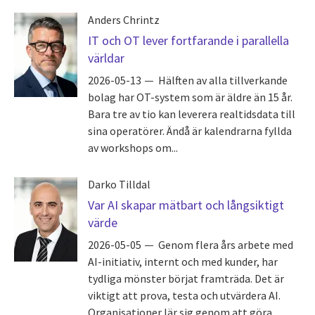
Anders Chrintz
IT och OT lever fortfarande i parallella
världar
2026-05-13
Hälften av alla tillverkande
bolag har OT-system som är äldre än 15 år.
Bara tre av tio kan leverera realtidsdata till
sina operatörer. Ändå är kalendrarna fyllda
av workshops om...
Darko Tilldal
Var AI skapar mätbart och långsiktigt
värde
2026-05-05
Genom flera års arbete med
AI-initiativ, internt och med kunder, har
tydliga mönster börjat framträda. Det är
viktigt att prova, testa och utvärdera AI.
Organisationer lär sig genom att göra...