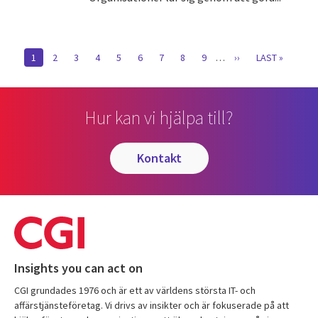
Pagination
CURRENT
1
SIDA
2
SIDA
3
SIDA
4
SIDA
5
SIDA
6
SIDA
7
SIDA
8
SIDA
9
…
NÄSTA
››
SISTA
LAST »
PAGE
SIDA
SIDAN
Hur kan vi hjälpa till?
kontakt
Insights you can act on
CGI grundades 1976 och är ett av världens största IT- och
affärstjänsteföretag. Vi drivs av insikter och är fokuserade på att