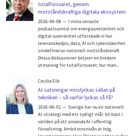
totalförsvaret, genom
motståndskraftiga digitala ekosystem
2026-06-08
I mina senaste
podcastsamtal om energisuveränitet och
digital suveränitet utforskade vi hur
leveranskedjor, data, AI och cybersäkerhet
omdefinierar nationell motståndskraft.
Dessa diskussioner belyser en bredare
utmaning för totalförsvaret: hur man...
Cecilia Elb
AI-satsningar misslyckas sällan på
tekniken – så varför lyckas så få?
2026-06-01
Sverige har nu en nationell
AI-strategi med ett tydligt mål: bli bäst i
världen på att använda AI i offentlig
förvaltning. Ambitionsnivån är hög.
Investeringarna ökar. Pilotprojekten är fler