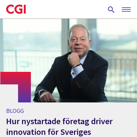
Skip
to
main
content
BLOGG
Hur nystartade företag driver
innovation för Sveriges