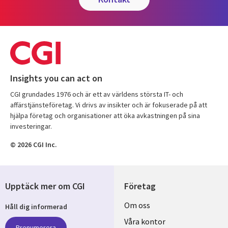
Insights you can act on
CGI grundades 1976 och är ett av världens största IT- och
affärstjänsteföretag. Vi drivs av insikter och är fokuserade på att
hjälpa företag och organisationer att öka avkastningen på sina
investeringar.
© 2026 CGI Inc.
Upptäck mer om CGI
Företag
Useful
Om oss
Håll dig informerad
links
Våra kontor
Prenumerera