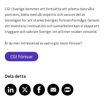
CGI i Sverige kommer att fortsätta att arbeta nära våra
partners, bidra med vår expertis och vara en del av
lösningen för att stärka Sveriges försvarsförmåga. Genom
att investera i innovation och samarbeten kan vi skapa ett
tryggare och säkrare Sverige i en alltmer osäker omvärld.
Är du mer intresserad av vad vi gör inom försvar?
CGI Försvar
Dela detta
Share article on LinkedIn
Share article on X
Share article on Facebook
Share article on Email
Share article on Print
LinkedIn
X
Facebook
Email
Print