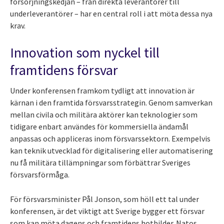
försörjningskedjan – från direkta leverantörer till
underleverantörer – har en central roll i att möta dessa nya
krav.
Innovation som nyckel till
framtidens försvar
Under konferensen framkom tydligt att innovation är
kärnan i den framtida försvarsstrategin. Genom samverkan
mellan civila och militära aktörer kan teknologier som
tidigare enbart användes för kommersiella ändamål
anpassas och appliceras inom försvarssektorn. Exempelvis
kan teknik utvecklad för digitalisering eller automatisering
nu få militära tillämpningar som förbättrar Sveriges
försvarsförmåga.
För försvarsminister Pål Jonson, som höll ett tal under
konferensen, är det viktigt att Sverige bygger ett försvar
som kan möta dagens och framtidens hotbilder. Natos