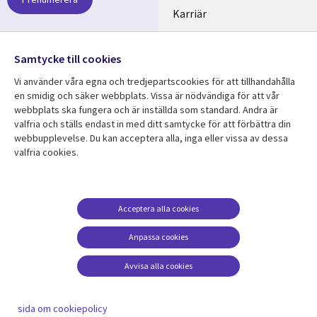
SWEDEN
Karriär
Hållbarhet
Samtycke till cookies
Följ oss
Vi använder våra egna och tredjepartscookies för att tillhandahålla
Social
en smidig och säker webbplats. Vissa är nödvändiga för att vår
Media
webbplats ska fungera och är inställda som standard. Andra är
SWEDEN
valfria och ställs endast in med ditt samtycke för att förbättra din
webbupplevelse. Du kan acceptera alla, inga eller vissa av dessa
valfria cookies.
Resurscenter
Support
Library
Legal
Kundcase
Integritet och
dataskydd
Links
SWEDEN
Nyheter
Acceptera alla cookies
Accessibility
SWEDEN
Artiklar
Anpassa cookies
Terms of Use
Blogg
Hantering av cookies
Avvisa alla cookies
Event
Viewpoints
sida om cookiepolicy