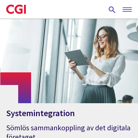
Skip
to
main
content
Systemintegration
Sömlös sammankoppling av det digitala
företaget