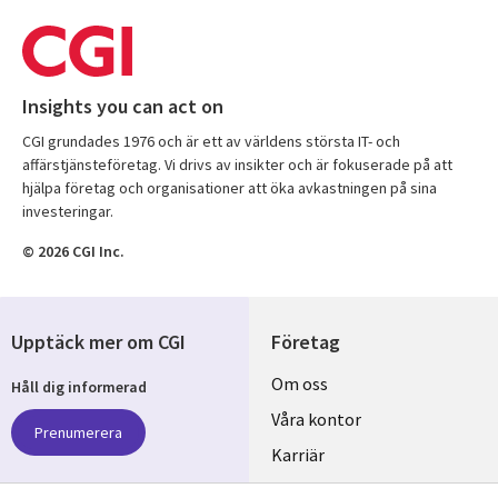
Insights you can act on
CGI grundades 1976 och är ett av världens största IT- och
affärstjänsteföretag. Vi drivs av insikter och är fokuserade på att
hjälpa företag och organisationer att öka avkastningen på sina
investeringar.
© 2026 CGI Inc.
Upptäck mer om CGI
Företag
Useful
Om oss
Håll dig informerad
links
Våra kontor
Prenumerera
SWEDEN
Karriär
Hållbarhet