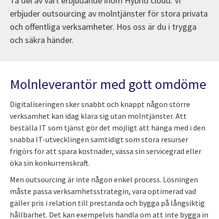
Ta del av vårt erbjudande inom Hybrid cloud. Vi
erbjuder outsourcing av molntjänster för stora privata
och offentliga verksamheter. Hos oss är du i trygga
och säkra händer.
Molnleverantör med gott omdöme
Digitaliseringen sker snabbt och knappt någon större
verksamhet kan idag klara sig utan molntjänster. Att
beställa IT som tjänst gör det möjligt att hänga med i den
snabba IT-utvecklingen samtidigt som stora resurser
frigörs för att spara kostnader, vässa sin servicegrad eller
öka sin konkurrenskraft.
Men outsourcing är inte någon enkel process. Lösningen
måste passa verksamhetsstrategin, vara optimerad vad
gäller pris i relation till prestanda och bygga på långsiktig
hållbarhet. Det kan exempelvis handla om att inte bygga in