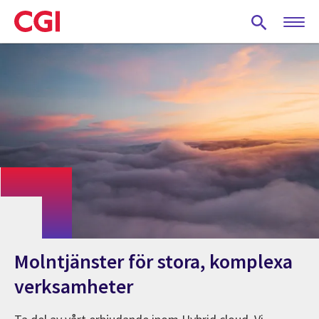
Skip
to
main
content
Molntjänster för stora, komplexa
verksamheter