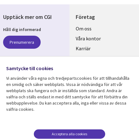
Upptäck mer om CGI
Företag
Useful
Om oss
Håll dig informerad
links
Våra kontor
Prenumerera
SWEDEN
Karriär
Hållbarhet
Samtycke till cookies
Följ oss
Vi använder våra egna och tredjepartscookies för att tillhandahålla
Social
en smidig och säker webbplats. Vissa är nödvändiga för att vår
Media
webbplats ska fungera och är inställda som standard. Andra är
SWEDEN
valfria och ställs endast in med ditt samtycke för att förbättra din
webbupplevelse. Du kan acceptera alla, inga eller vissa av dessa
valfria cookies.
Resurscenter
Support
Library
Legal
Kundcase
Integritet och
dataskydd
Links
SWEDEN
Nyheter
Acceptera alla cookies