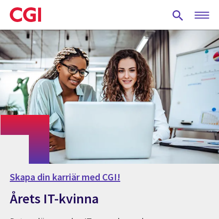
Skip
to
main
content
Skapa din karriär med CGI!
Årets IT-kvinna