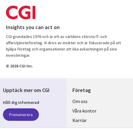
Insights you can act on
CGI grundades 1976 och är ett av världens största IT- och
affärstjänsteföretag. Vi drivs av insikter och är fokuserade på att
hjälpa företag och organisationer att öka avkastningen på sina
investeringar.
© 2026 CGI Inc.
Upptäck mer om CGI
Företag
Useful
Om oss
Håll dig informerad
links
Våra kontor
Prenumerera
SWEDEN
Karriär
Hållbarhet