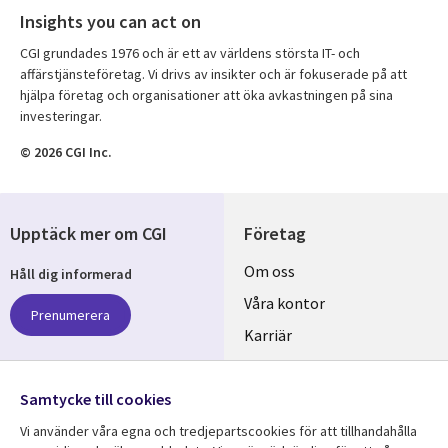
Insights you can act on
CGI grundades 1976 och är ett av världens största IT- och
affärstjänsteföretag. Vi drivs av insikter och är fokuserade på att
hjälpa företag och organisationer att öka avkastningen på sina
investeringar.
© 2026 CGI Inc.
Upptäck mer om CGI
Företag
Useful
Om oss
Håll dig informerad
links
Våra kontor
Prenumerera
SWEDEN
Karriär
Hållbarhet
Samtycke till cookies
Följ oss
Vi använder våra egna och tredjepartscookies för att tillhandahålla
Social