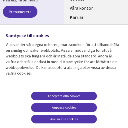
links
Våra kontor
Prenumerera
SWEDEN
Karriär
Hållbarhet
Samtycke till cookies
Följ oss
Vi använder våra egna och tredjepartscookies för att tillhandahålla
Social
en smidig och säker webbplats. Vissa är nödvändiga för att vår
Media
webbplats ska fungera och är inställda som standard. Andra är
SWEDEN
valfria och ställs endast in med ditt samtycke för att förbättra din
webbupplevelse. Du kan acceptera alla, inga eller vissa av dessa
valfria cookies.
Resurscenter
Support
Library
Legal
Kundcase
Integritet och
dataskydd
Links
SWEDEN
Nyheter
Acceptera alla cookies
Accessibility
SWEDEN
Artiklar
Anpassa cookies
Terms of Use
Blogg
Hantering av cookies
Avvisa alla cookies
Event