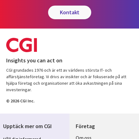
kontakt
Insights you can act on
CGI grundades 1976 och är ett av världens största IT- och
affärstjänsteföretag. Vi drivs av insikter och är fokuserade på att
hjälpa företag och organisationer att öka avkastningen på sina
investeringar.
© 2026 CGI Inc.
Upptäck mer om CGI
Företag
Useful
Om oss
Håll dig informerad