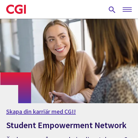
Skip
to
main
content
Skapa din karriär med CGI!
Student Empowerment Network