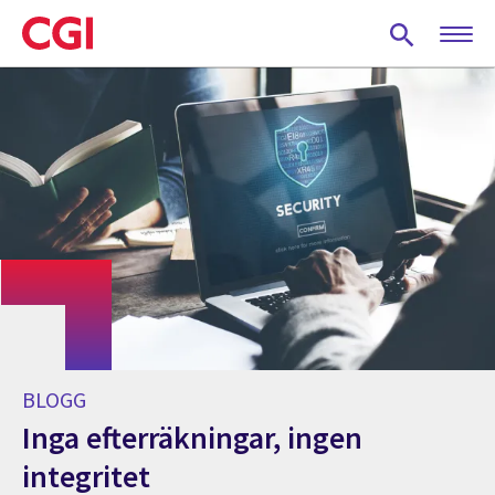
Skip
to
main
content
BLOGG
Inga efterräkningar, ingen
integritet