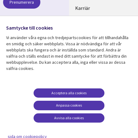
Prenumerera
SWEDEN
Karriär
Hållbarhet
Samtycke till cookies
Följ oss
Vi använder våra egna och tredjepartscookies för att tillhandahålla
Social
en smidig och säker webbplats. Vissa är nödvändiga för att vår
Media
webbplats ska fungera och är inställda som standard. Andra är
SWEDEN
valfria och ställs endast in med ditt samtycke för att förbättra din
webbupplevelse. Du kan acceptera alla, inga eller vissa av dessa
valfria cookies.
Resurscenter
Support
Library
Legal
Kundcase
Integritet och
dataskydd
Links
SWEDEN
Nyheter
Acceptera alla cookies
Accessibility
SWEDEN
Artiklar
Anpassa cookies
Terms of Use
Blogg
Hantering av cookies
Avvisa alla cookies
Event
Viewpoints
sida om cookiepolicy