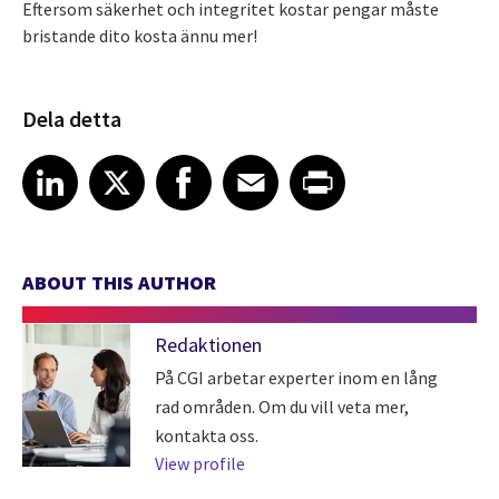
Eftersom säkerhet och integritet kostar pengar måste
bristande dito kosta ännu mer!
Dela detta
Share article on LinkedIn
Share article on X
Share article on Facebook
Share article on Email
Share article on Print
LinkedIn
X
Facebook
Email
Print
ABOUT THIS AUTHOR
Redaktionen
På CGI arbetar experter inom en lång
rad områden. Om du vill veta mer,
kontakta oss.
View profile