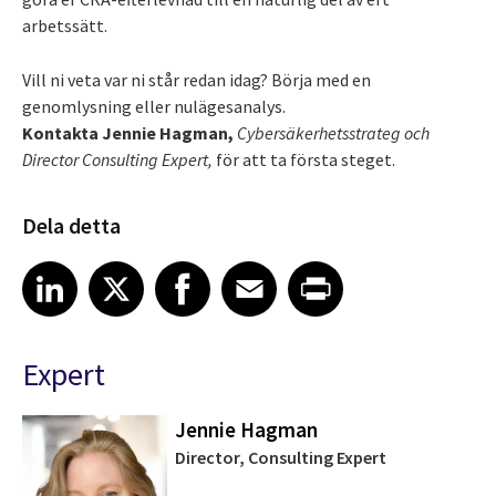
arbetssätt.
Vill ni veta var ni står redan idag? Börja med en
genomlysning eller nulägesanalys.
Kontakta Jennie Hagman,
Cybersäkerhetsstrateg och
Director Consulting Expert,
för att ta första steget.
Dela detta
Share article on LinkedIn
Share article on X
Share article on Facebook
Share article on Email
Share article on Print
LinkedIn
X
Facebook
Email
Print
Expert
Jennie Hagman
Director, Consulting Expert