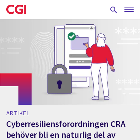
Skip
to
main
content
ARTIKEL
Cyberresiliensforordningen CRA
behöver bli en naturlig del av