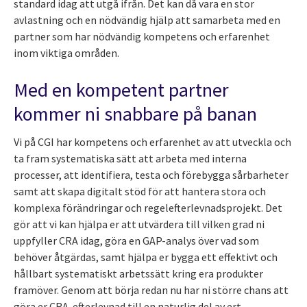
standard idag att utgå ifrån. Det kan då vara en stor
avlastning och en nödvändig hjälp att samarbeta med en
partner som har nödvändig kompetens och erfarenhet
inom viktiga områden.
Med en kompetent partner
kommer ni snabbare på banan
Vi på CGI har kompetens och erfarenhet av att utveckla och
ta fram systematiska sätt att arbeta med interna
processer, att identifiera, testa och förebygga sårbarheter
samt att skapa digitalt stöd för att hantera stora och
komplexa förändringar och regelefterlevnadsprojekt. Det
gör att vi kan hjälpa er att utvärdera till vilken grad ni
uppfyller CRA idag, göra en GAP-analys över vad som
behöver åtgärdas, samt hjälpa er bygga ett effektivt och
hållbart systematiskt arbetssätt kring era produkter
framöver. Genom att börja redan nu har ni större chans att
göra er CRA-efterlevnad till en naturlig del av ert