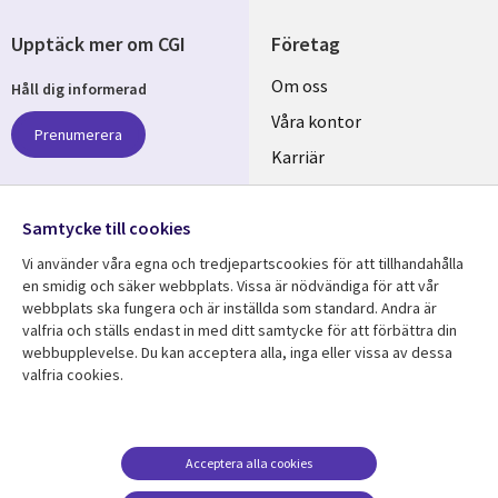
Upptäck mer om CGI
Företag
Useful
Om oss
Håll dig informerad
links
Våra kontor
Prenumerera
SWEDEN
Karriär
Hållbarhet
Samtycke till cookies
Följ oss
Vi använder våra egna och tredjepartscookies för att tillhandahålla
Social
en smidig och säker webbplats. Vissa är nödvändiga för att vår
Media
webbplats ska fungera och är inställda som standard. Andra är
SWEDEN
valfria och ställs endast in med ditt samtycke för att förbättra din
webbupplevelse. Du kan acceptera alla, inga eller vissa av dessa
valfria cookies.
Resurscenter
Support
Library
Legal
Kundcase
Integritet och
dataskydd
Links
SWEDEN
Nyheter
Acceptera alla cookies
Accessibility
SWEDEN
Artiklar