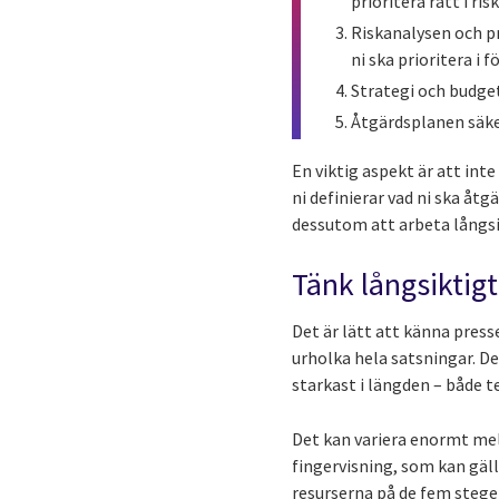
prioritera rätt i ri
Riskanalysen och pr
ni ska prioritera i f
Strategi och budget 
Åtgärdsplanen säke
En viktig aspekt är att int
ni definierar vad ni ska åt
dessutom att arbeta långs
Tänk långsiktigt
Det är lätt att känna press
urholka hela satsningar. D
starkast i längden – både 
Det kan variera enormt mel
fingervisning, som kan gäl
resurserna på de fem stegen