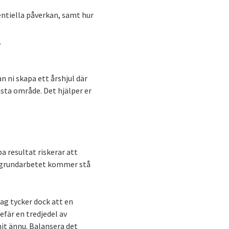
entiella påverkan, samt hur
.
n ni skapa ett årshjul där
ästa område. Det hjälper er
a resultat riskerar att
ga grundarbetet kommer stå
ag tycker dock att en
efär en tredjedel av
hit ännu. Balansera det