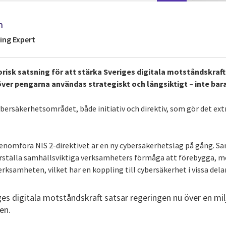
n
ing Expert
orisk satsning för att stärka Sveriges digitala motståndskraft
över pengarna användas strategiskt och långsiktigt – inte bara 
rsäkerhetsområdet, både initiativ och direktiv, som gör det extra
enomföra NIS 2-direktivet är en ny cybersäkerhetslag på gång. Sam
ställa samhällsviktiga verksamheters förmåga att förebygga, m
erksamheten, vilket har en koppling till cybersäkerhet i vissa delar
ges digitala motståndskraft satsar regeringen nu över en mil
en.