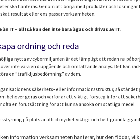
ter ska hanteras. Genom att börja med produkter och lösningar fi
nskat resultat eller ens passar verksamheten.
än IT – alltså kan den inte bara ägas och drivas av IT.
kapa ordning och reda
öjliga nytta av cybermiljarden är det lämpligt att redan nu påbör
över inte vara en djupgående och omfattande analys. Det kan räc
göra en ”trafikljusbedömning” av dem.
 organisationens säkerhets- eller informationsstruktur, så står det 
om behöver göras och varför är ett viktigt försteg inför att säker
är ofta en förutsättning för att kunna ansöka om statliga medel.
nsstyrning på plats är alltid mycket viktigt och helt grundläggand
lken information verksamheten hanterar, hur den flödar, vi