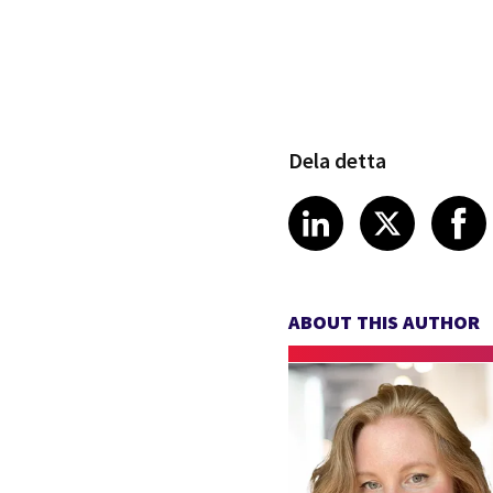
Dela detta
Share article
Share art
Shar
LinkedIn
X
ABOUT THIS AUTHOR