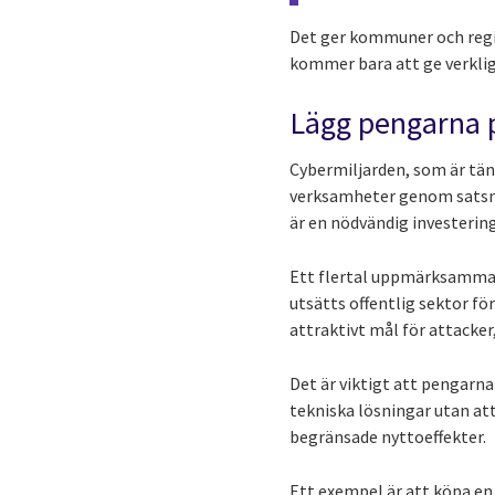
Det ger kommuner och regio
kommer bara att ge verklig 
Lägg pengarna p
Cybermiljarden, som är tänk
verksamheter genom satsni
är en nödvändig investering
Ett flertal uppmärksammade
utsätts offentlig sektor fö
attraktivt mål för attacker
Det är viktigt att pengarna
tekniska lösningar utan at
begränsade nyttoeffekter.
Ett exempel är att köpa en 