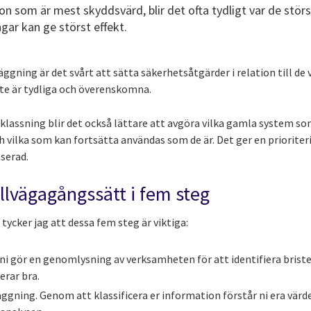
on som är mest skyddsvärd, blir det ofta tydligt var de störst
ngar kan ge störst effekt.
ggning är det svårt att sätta säkerhetsåtgärder i relation till d
te är tydliga och överenskomna.
klassning blir det också lättare att avgöra vilka gamla system so
 vilka som kan fortsätta användas som de är. Det ger en priorite
serad.
tillvägagångssätt i fem steg
tycker jag att dessa fem steg är viktiga:
 ni gör en genomlysning av verksamheten för att identifiera bris
erar bra.
ggning. Genom att klassificera er information förstår ni era vär