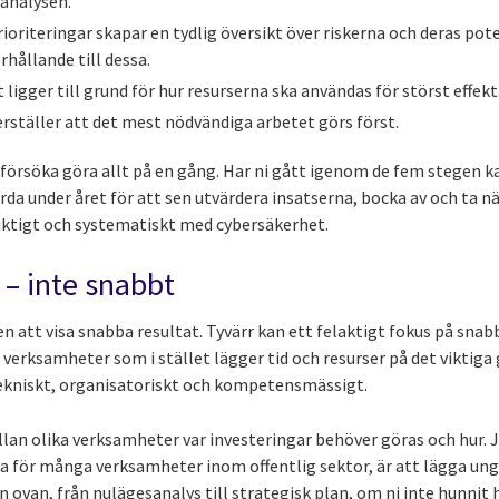
skanalysen.
ioriteringar skapar en tydlig översikt över riskerna och deras pot
örhållande till dessa.
ligger till grund för hur resurserna ska användas för störst effekt
rställer att det mest nödvändiga arbetet görs först.
e försöka göra allt på en gång. Har ni gått igenom de fem stegen ka
gärda under året för att sen utvärdera insatserna, bocka av och ta n
iktigt och systematiskt med cybersäkerhet.
 – inte snabbt
en att visa snabba resultat. Tyvärr kan ett felaktigt fokus på snabb
e verksamheter som i stället lägger tid och resurser på det vikti
tekniskt, organisatoriskt och kompetensmässigt.
lan olika verksamheter var investeringar behöver göras och hur. J
la för många verksamheter inom offentlig sektor, är att lägga ung
 ovan, från nulägesanalys till strategisk plan, om ni inte hunnit 