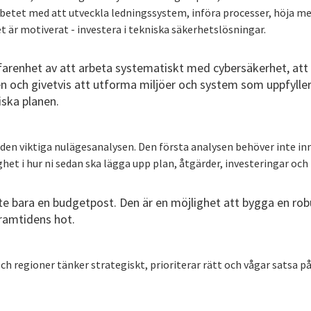
betet med att utveckla ledningssystem, införa processer, höja m
 är motiverat - investera i tekniska säkerhetslösningar.
rfarenhet av att arbeta systematiskt med cybersäkerhet, att
en och givetvis att utforma miljöer och system som uppfylle
iska planen.
ra den viktiga nulägesanalysen. Den första analysen behöver inte 
ghet i hur ni sedan ska lägga upp plan, åtgärder, investeringar och 
te bara en budgetpost. Den är en möjlighet att bygga en robu
ramtidens hot.
h regioner tänker strategiskt, prioriterar rätt och vågar satsa p