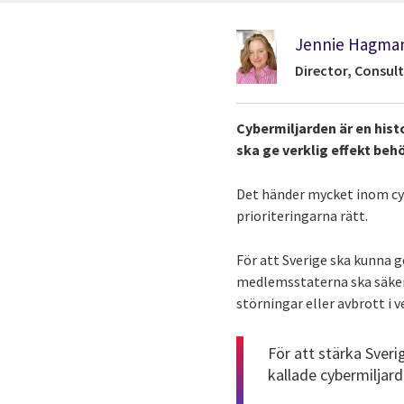
Jennie Hagma
Director, Consult
Cybermiljarden är en hist
ska ge verklig effekt beh
Det händer mycket inom cybe
prioriteringarna rätt.
För att Sverige ska kunna g
medlemsstaterna ska säker
störningar eller avbrott i v
För att stärka Sveri
kallade cybermiljard