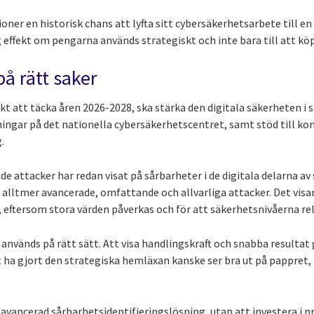
ner en historisk chans att lyfta sitt cybersäkerhetsarbete till en
effekt om pengarna används strategiskt och inte bara till att köp
å rätt saker
t att täcka åren 2026-2028, ska stärka den digitala säkerheten i 
ngar på det nationella cybersäkerhetscentret, samt stöd till ko
.
 attacker har redan visat på sårbarheter i de digitala delarna av
r alltmer avancerade, omfattande och allvarliga attacker. Det visar
, eftersom stora värden påverkas och för att säkerhetsnivåerna rela
 används på rätt sätt. Att visa handlingskraft och snabba resultat
t ha gjort den strategiska hemläxan kanske ser bra ut på pappret,
avancerad sårbarhetsidentifieringslösning, utan att investera i pr