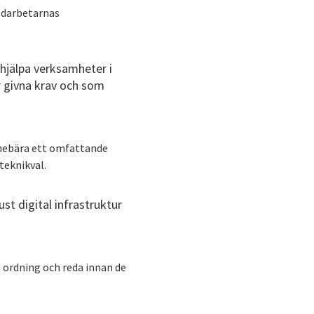
edarbetarnas
 hjälpa verksamheter i
r givna krav och som
innebära ett omfattande
teknikval.
st digital infrastruktur
å ordning och reda innan de