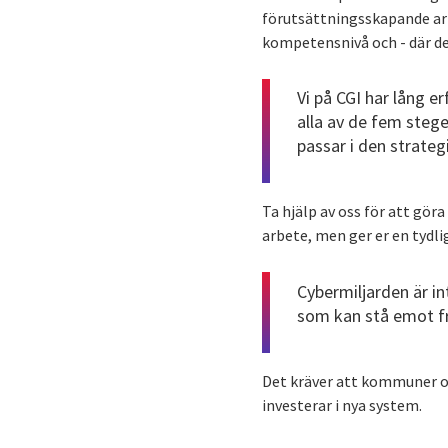
förutsättningsskapande ar
kompetensnivå och - där det
Vi på CGI har lång e
alla av de fem steg
passar i den strateg
Ta hjälp av oss för att gö
arbete, men ger er en tydli
Cybermiljarden är in
som kan stå emot f
Det kräver att kommuner oc
investerar i nya system.