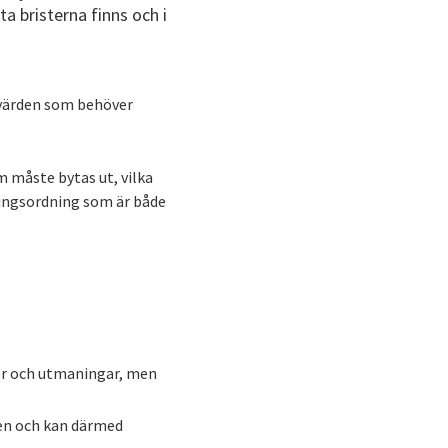
a bristerna finns och i
e värden som behöver
m måste bytas ut, vilka
ringsordning som är både
ter och utmaningar, men
den och kan därmed