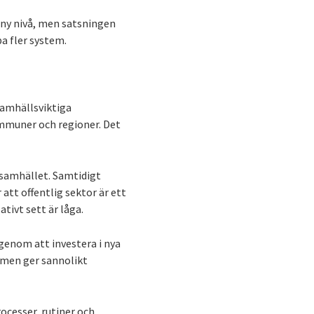
 ny nivå, men satsningen
a fler system.
samhällsviktiga
mmuner och regioner. Det
 samhället. Samtidigt
 att offentlig sektor är ett
tivt sett är låga.
 genom att investera i nya
 men ger sannolikt
ocesser, rutiner och