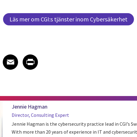
Läs mer om CGI:s tjänster inom Cybersäkerhet
 on LinkedIn
icle on X
e article on Facebook
Share article on Email
Share article on Print
Facebook
Email
Print
Jennie Hagman
Director, Consulting Expert
Jennie Hagman is the cybersecurity practice lead in CGI’s S
With more than 20 years of experience in IT and cybersecurit