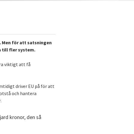
. Men för att satsningen
till fler system.
 viktigt att få
tidigt driver EU på för att
otstå och hantera
.
jard kronor, den så