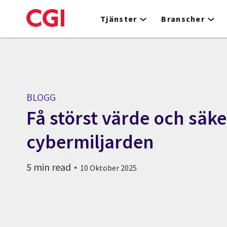
Skip
to
Tjänster
Branscher
main
content
BLOGG
Få störst värde och säk
cybermiljarden
5 min read
10 Oktober 2025