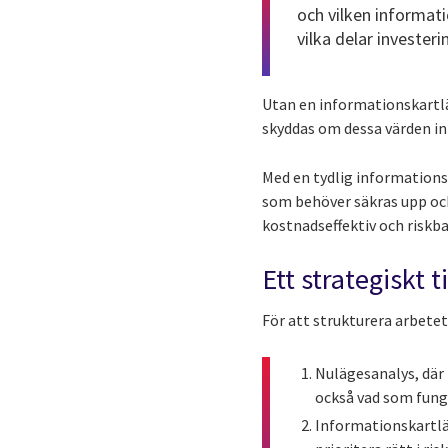
och vilken informati
vilka delar investeri
Utan en informationskartlä
skyddas om dessa värden in
Med en tydlig informations
som behöver säkras upp och
kostnadseffektiv och riskba
Ett strategiskt 
För att strukturera arbetet 
Nulägesanalys, där
också vad som fung
Informationskartlä