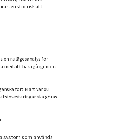
nns en stor risk att
ja en nulägesanalys för
ka med att bara gå igenom
ganska fort klart var du
hetsinvesteringar ska göras
e.
lka system som används