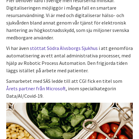
Fler behöver vård i Sverige men resurserna minskar.
Digitaliseringen möjliggör i många fall en smartare
resursanvändning. Vi är med och digitaliserar hälso- och
sjukvården bland annat genom vår tjänst för elektronisk
hantering av högkostnadsskydd, som sju miljoner svenska
medborgare använder.
Vi har även
stöttat Södra Älvsborgs Sjukhus
i att genomföra
automatisering av ett antal administrativa processer, med
hjälp av Robotic Process Automation. Den frigjorda tiden
läggs istället på arbete med patienter.
Samarbetet med SÄS ledde till att CGI fick en titel som
Årets partner från Microsoft
, inom specialkategorin
Data/AI/Covid-19.