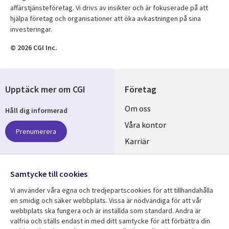
affärstjänsteföretag. Vi drivs av insikter och är fokuserade på att
hjälpa företag och organisationer att öka avkastningen på sina
investeringar.
© 2026 CGI Inc.
Upptäck mer om CGI
Företag
Useful
Om oss
Håll dig informerad
links
Våra kontor
Prenumerera
SWEDEN
Karriär
Hållbarhet
Samtycke till cookies
Följ oss
Vi använder våra egna och tredjepartscookies för att tillhandahålla
Social
en smidig och säker webbplats. Vissa är nödvändiga för att vår
Media
webbplats ska fungera och är inställda som standard. Andra är
SWEDEN
valfria och ställs endast in med ditt samtycke för att förbättra din