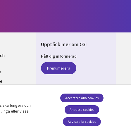
Upptäck mer om CGI
och
Håll dig informerad
EN
Prenumerera
y
se
v cookies
Acceptera alla cookies
ts ska fungera och
Följ oss
Anpassa cookies
 inga eller vissa
Social Media SWEDEN
Avvisa alla cookies