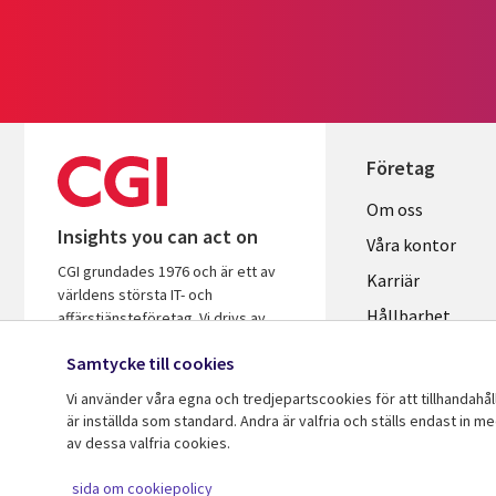
Företag
Useful
Om oss
Insights you can act on
links
Våra kontor
CGI grundades 1976 och är ett av
SWEDEN
Karriär
världens största IT- och
Hållbarhet
affärstjänsteföretag. Vi drivs av
insikter och är fokuserade på att
Samtycke till cookies
hjälpa företag och organisationer att
öka avkastningen på sina
Vi använder våra egna och tredjepartscookies för att tillhandahå
investeringar.
är inställda som standard. Andra är valfria och ställs endast in m
av dessa valfria cookies.
© 2026 CGI Inc.
sida om cookiepolicy