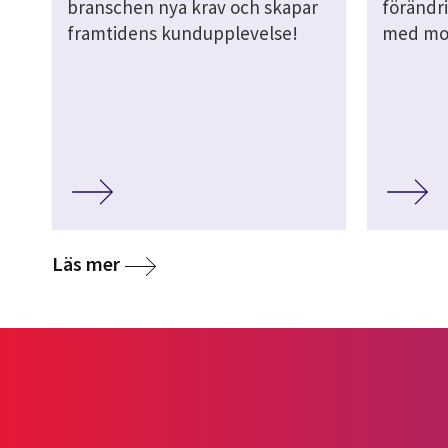
branschen nya krav och skapar
förändri
framtidens kundupplevelse!
med mol
Läs mer