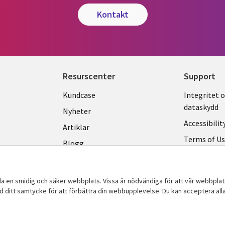
kontakt
Resurscenter
Support
Library
Legal
Kundcase
Integritet 
dataskydd
Links
SWED
Nyheter
Accessibilit
SWEDEN
Artiklar
Terms of U
Blogg
Hantering a
Event
Viewpoints
lla en smidig och säker webbplats. Vissa är nödvändiga för att vår webbpla
ed ditt samtycke för att förbättra din webbupplevelse. Du kan acceptera alla,