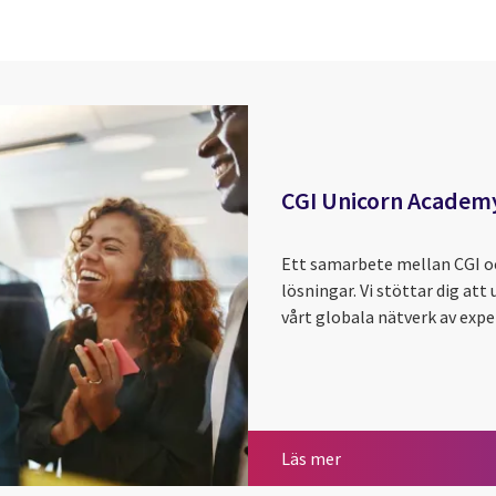
CGI Unicorn Academ
Ett samarbete mellan CGI oc
lösningar. Vi stöttar dig at
vårt globala nätverk av exp
CGI Unicorn Academ
Läs mer