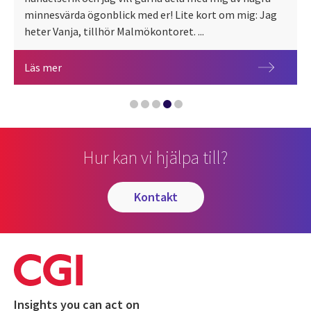
minnesvärda ögonblick med er! Lite kort om mig: Jag
heter Vanja, tillhör Malmökontoret. ...
Vanja: I modul 4 lärde vi oss om IoT
Ett år som trainee – en resa fylld av lärdomar och äv
Vanja berättar om sina tre första månader på trai
Vanjas nya blogg om livet som trainee på Data Insi
Läs mer
Nu är halva traineeprogrammet avklarat - så har det 
Hur kan vi hjälpa till?
kontakt
Insights you can act on