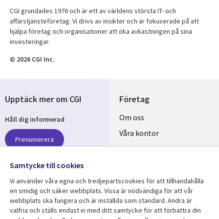
CGI grundades 1976 och är ett av världens största IT- och
affärstjänsteföretag. Vi drivs av insikter och är fokuserade på att
hjälpa företag och organisationer att öka avkastningen på sina
investeringar.
© 2026 CGI Inc.
Upptäck mer om CGI
Företag
Useful
Om oss
Håll dig informerad
links
Våra kontor
Prenumerera
SWEDEN
Karriär
Hållbarhet
Samtycke till cookies
Vi använder våra egna och tredjepartscookies för att tillhandahålla
Följ oss
en smidig och säker webbplats. Vissa är nödvändiga för att vår
webbplats ska fungera och är inställda som standard. Andra är
Social
valfria och ställs endast in med ditt samtycke för att förbättra din
Media