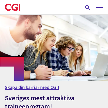
Skip
to
main
content
Skapa din karriär med CGI!
Sveriges mest attraktiva
traineeprogram!