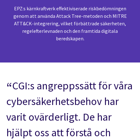
EPZ:s kärnkraftverk effektiviserade riskbedömningen
genom att använda Attack Tree-metoden och MITRE
ATT&CK-integrering, vilket förbättrade säkerheten,
regelefterlevnaden och den framtida digitala
beredskapen.
CGI:s angreppssätt för våra
cybersäkerhetsbehov har
varit ovärderligt. De har
hjälpt oss att förstå och