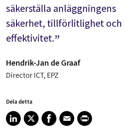
säkerställa anläggningens
säkerhet, tillförlitlighet och
effektivitet.
Hendrik-Jan de Graaf
Director ICT, EPZ
Dela detta
Share article on LinkedIn
Share article on X
Share article on Facebook
Share article on Email
Share article on Print
LinkedIn
X
Facebook
Email
Print