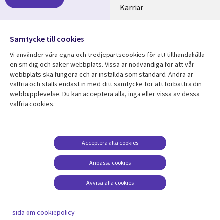
SWEDEN
Karriär
Hållbarhet
Samtycke till cookies
Följ oss
Vi använder våra egna och tredjepartscookies för att tillhandahålla
Social
en smidig och säker webbplats. Vissa är nödvändiga för att vår
Media
webbplats ska fungera och är inställda som standard. Andra är
SWEDEN
valfria och ställs endast in med ditt samtycke för att förbättra din
webbupplevelse. Du kan acceptera alla, inga eller vissa av dessa
valfria cookies.
Resurscenter
Support
Library
Legal
Kundcase
Integritet och
dataskydd
Links
SWEDEN
Nyheter
Acceptera alla cookies
Accessibility
SWEDEN
Artiklar
Anpassa cookies
Terms of Use
Blogg
Hantering av cookies
Avvisa alla cookies
Event
Viewpoints
sida om cookiepolicy