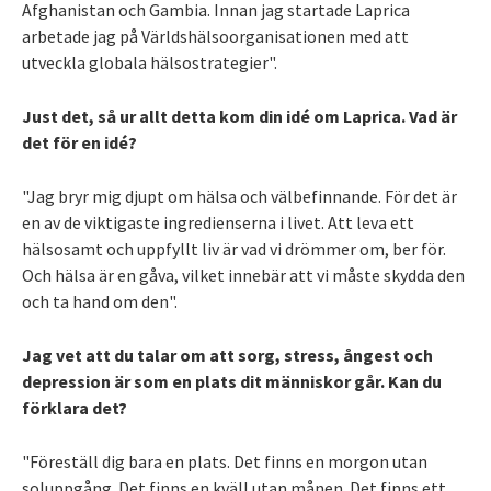
Afghanistan och Gambia. Innan jag startade Laprica
arbetade jag på Världshälsoorganisationen med att
utveckla globala hälsostrategier".
Just det, så ur allt detta kom din idé om Laprica. Vad är
det för en idé?
"Jag bryr mig djupt om hälsa och välbefinnande. För det är
en av de viktigaste ingredienserna i livet. Att leva ett
hälsosamt och uppfyllt liv är vad vi drömmer om, ber för.
Och hälsa är en gåva, vilket innebär att vi måste skydda den
och ta hand om den".
Jag vet att du talar om att sorg, stress, ångest och
depression är som en plats dit människor går. Kan du
förklara det?
"Föreställ dig bara en plats. Det finns en morgon utan
soluppgång. Det finns en kväll utan månen. Det finns ett