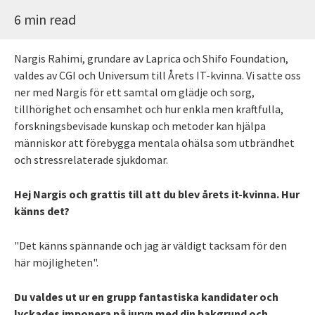
6 min read
Nargis Rahimi, grundare av Laprica och Shifo Foundation,
valdes av CGI och Universum till Årets IT-kvinna. Vi satte oss
ner med Nargis för ett samtal om glädje och sorg,
tillhörighet och ensamhet och hur enkla men kraftfulla,
forskningsbevisade kunskap och metoder kan hjälpa
människor att förebygga mentala ohälsa som utbrändhet
och stressrelaterade sjukdomar.
Hej Nargis och grattis till att du blev årets it-kvinna. Hur
känns det?
"Det känns spännande och jag är väldigt tacksam för den
här möjligheten".
Du valdes ut ur en grupp fantastiska kandidater och
lyckades imponera på juryn med din bakgrund och