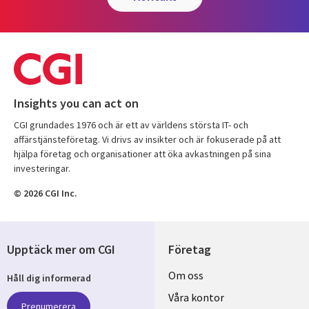
Insights you can act on
CGI grundades 1976 och är ett av världens största IT- och
affärstjänsteföretag. Vi drivs av insikter och är fokuserade på att
hjälpa företag och organisationer att öka avkastningen på sina
investeringar.
© 2026 CGI Inc.
Upptäck mer om CGI
Företag
Useful
Om oss
Håll dig informerad
links
Våra kontor
Prenumerera