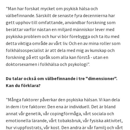
"Man har forskat mycket om psykisk hälsa och
välbefinnande. Särskilt de senaste fyra decennierna har
gett upphov till omfattande, användbar forskning som
berättar varför nästan en miljard människor lever med
psykiska problem och hur vi bör förebygga och ta itu med
detta viktiga område av vårt liv. Och en av mina roller som
folkhälsospecialist är att dela med mig av kunskap och
forskning på ett språk som alla kan förstå - utan en
doktorsexamen i folkhälsa och psykologi".
Du talar också om välbefinnande i tre "dimensioner".
Kan du förklara?
"Många faktorer påverkar den psykiska hälsan. Vi kan dela
in dem i tre faktorer. Den ena är individuell. Det är bland
annat vår genetik, vår copingförmåga, vårt sociala och
emotionella lärande, vårt tobaksbruk, vår fysiska aktivitet,
hur vi uppfostrats, vår kost. Den andra är vår familj och vårt