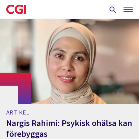
Skip
to
main
content
ARTIKEL
Nargis Rahimi: Psykisk ohälsa kan
förebyggas