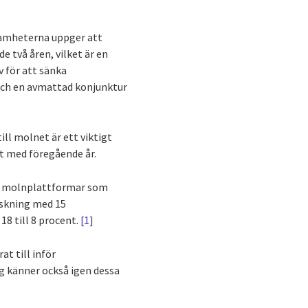
samheterna uppger att
 två åren, vilket är en
 för att sänka
 och en avmattad konjunktur
ll molnet är ett viktigt
rt med föregående år.
ed molnplattformar som
nskning med 15
8 till 8 procent.
[1]
at till inför
ag känner också igen dessa