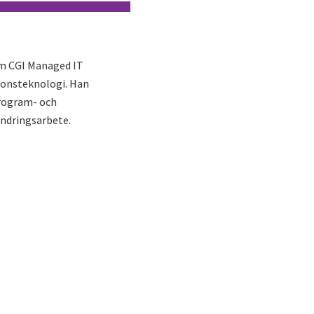
om CGI Managed IT
tionsteknologi. Han
rogram- och
ändringsarbete.