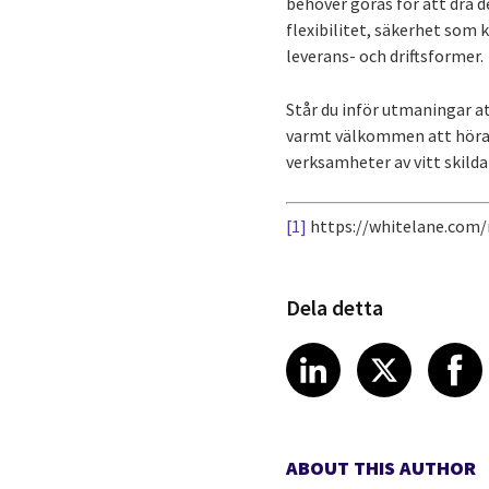
behöver göras för att dra d
flexibilitet, säkerhet som 
leverans- och driftsformer.
Står du inför utmaningar at
varmt välkommen att höra av
verksamheter av vitt skilda
[1]
https://whitelane.com/
Dela detta
Share article
Share art
Shar
LinkedIn
X
ABOUT THIS AUTHOR