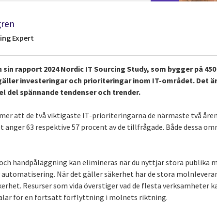
gren
ing Expert
n sin rapport 2024 Nordic IT Sourcing Study, som bygger på 4
äller investeringar och prioriteringar inom IT-området. Det är
hel del spännande tendenser och trender.
r att de två viktigaste IT-prioriteringarna de närmaste två åren
t anger 63 respektive 57 procent av de tillfrågade. Både dessa omr
ch handpåläggning kan elimineras när du nyttjar stora publika m
av automatisering. När det gäller säkerhet har de stora molnlever
kerhet. Resurser som vida överstiger vad de flesta verksamheter ka
alar för en fortsatt förflyttning i molnets riktning.