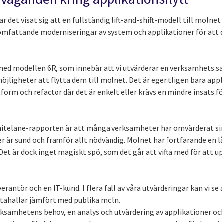
det visat sig att en fullständig lift-and-shift-modell till molnet 
 omfattande moderniseringar av system och applikationer för att de
s med modellen 6R, som innebär att vi utvärderar en verksamhets s
möjligheter att flytta dem till molnet. Det är egentligen bara ap
orm och refactor där det är enkelt eller krävs en mindre insats f
Whitelane-rapporten är att många verksamheter har omvärderat si
r är sund och framför allt nödvändig. Molnet har fortfarande en lå
Det är dock inget magiskt spö, som det går att vifta med för att up
everantör och en IT-kund. I flera fall av våra utvärderingar kan vi 
datahallar jämfört med publika moln.
erksamhetens behov, en analys och utvärdering av applikationer oc