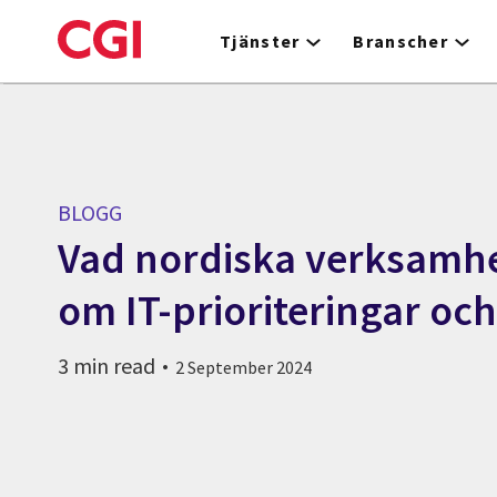
Skip
to
Tjänster
Branscher
main
content
BLOGG
Vad nordiska verksamhe
om IT-prioriteringar oc
3 min read
2 September 2024