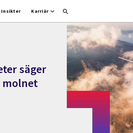
Insikter
Karriär
ter säger
h molnet