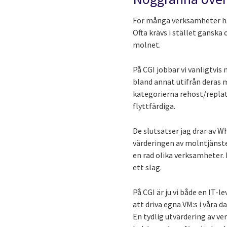
För många verksamheter har 
Ofta krävs i stället ganska
molnet.
På CGI jobbar vi vanligtvi
bland annat utifrån deras 
kategorierna rehost/replatf
flyttfärdiga.
De slutsatser jag drar av 
värderingen av molntjänste
en rad olika verksamheter. 
ett slag.
På CGI är ju vi både en IT-l
att driva egna VM:s i våra 
En tydlig utvärdering av v