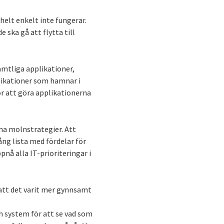
helt enkelt inte fungerar.
 ska gå att flytta till
amtliga applikationer,
plikationer som hamnar i
ör att göra applikationerna
na molnstrategier. Att
ng lista med fördelar för
pnå alla IT-prioriteringar i
se att det varit mer gynnsamt
h system för att se vad som