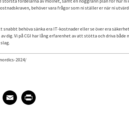
e största fördelarna av molnet, samt en noggrann plan för hur ni u
kostnadskraven, behöver vara frågor som ni ställer er när ni utvär
t snabbt behöva sänka era IT-kostnader eller se över era säkerhet
 dig. Vi på CGI har lång erfarenhet av att stötta och driva både m
 slag.
nordics-2024/
 on LinkedIn
icle on X
e article on Facebook
Share article on Email
Share article on Print
Facebook
Email
Print