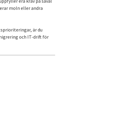
ppfyller era krav på såväl
derar moln eller andra
sprioriteringar, är du
igrering och IT-drift för