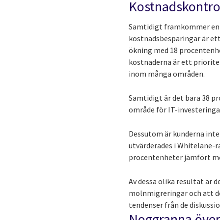
Kostnadskontroll
Samtidigt framkommer en an
kostnadsbesparingar är ett
ökning med 18 procentenhet
kostnaderna är ett priorit
inom många områden.
Samtidigt är det bara 38 p
område för IT-investeringa
Dessutom är kunderna inte
utvärderades i Whitelane-r
procentenheter jämfört med
Av dessa olika resultat är 
molnmigreringar och att det
tendenser från de diskussi
Noggranna överv