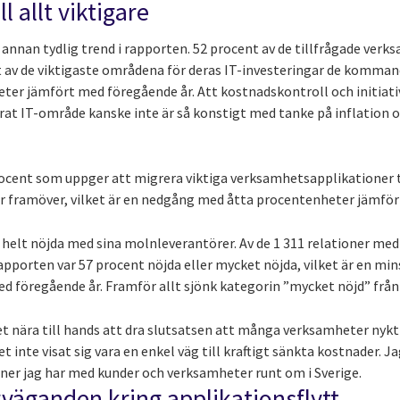
 allt viktigare
nan tydlig trend i rapporten. 52 procent av de tillfrågade verk
 av de viktigaste områdena för deras IT-investeringar de kommande
er jämfört med föregående år. Att kostnadskontroll och initiativ
erat IT-område kanske inte är så konstigt med tanke på inflation
rocent som uppger att migrera viktiga verksamhetsapplikationer ti
r framöver, vilket är en nedgång med åtta procentenheter jämfö
 helt nöjda med sina molnleverantörer. Av de 1 311 relationer m
apporten var 57 procent nöjda eller mycket nöjda, vilket är en mi
 föregående år. Framför allt sjönk kategorin ”mycket nöjd” från 1
det nära till hands att dra slutsatsen att många verksamheter nyktr
 inte visat sig vara en enkel väg till kraftigt sänkta kostnader. J
oner jag har med kunder och verksamheter runt om i Sverige.
äganden kring applikationsflytt