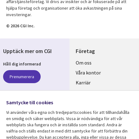
affärstjänsteföretag. Vi drivs av insikter och är fokuserade på att
hjälpa företag och organisationer att öka avkastningen på sina
investeringar.
© 2026 CGI Inc.
Upptäck mer om CGI
Företag
Useful
Om oss
Håll dig informerad
links
Våra kontor
Prenumerera
SWEDEN
Karriär
Hållbarhet
Samtycke till cookies
Följ oss
Vi använder våra egna och tredjepartscookies för att tillhandahålla
Social
en smidig och säker webbplats. Vissa är nödvändiga för att vår
Media
webbplats ska fungera och är inställda som standard. Andra är
SWEDEN
valfria och ställs endast in med ditt samtycke för att förbättra din
webbupplevelse. Du kan acceptera alla, inga eller vissa av dessa