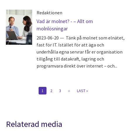
Redaktionen
Vad är molnet? - – Allt om
molnlösningar
2023-06-20
Tänk på molnet som elnätet,
fast för IT. Istället för att äga och
underhålla egna servrar får er organisation
tillgång till datakraft, lagring och
programvara direkt över internet – och...
Pagination
CURRENT
1
SIDA
2
SIDA
3
NÄSTA
››
SISTA
LAST »
PAGE
SIDA
SIDAN
Relaterad media