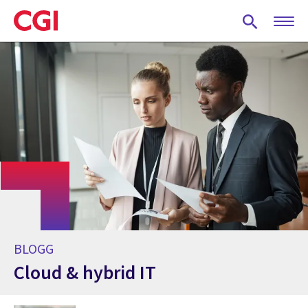
Skip
to
main
content
BLOGG
Cloud & hybrid IT