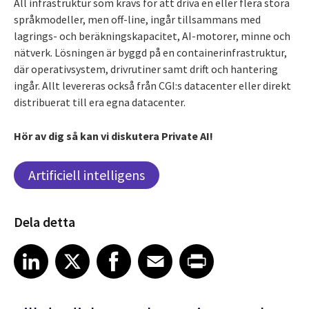
All infrastruktur som krävs för att driva en eller flera stora
språkmodeller, men off-line, ingår tillsammans med
lagrings- och beräkningskapacitet, AI-motorer, minne och
nätverk. Lösningen är byggd på en containerinfrastruktur,
där operativsystem, drivrutiner samt drift och hantering
ingår. Allt levereras också från CGI:s datacenter eller direkt
distribuerat till era egna datacenter.
Hör av dig så kan vi diskutera Private AI!
Artificiell intelligens
Dela detta
Share article on LinkedIn
Share article on X
Share article on Facebook
Share article on Email
Share article on Print
LinkedIn
X
Facebook
Email
Print