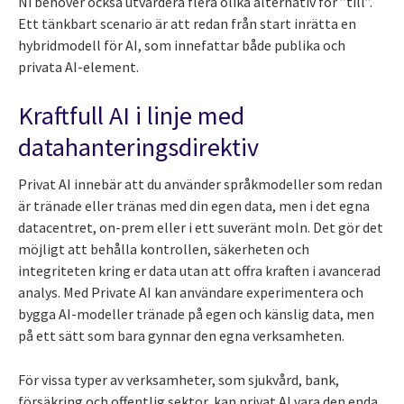
Ni behöver också utvärdera flera olika alternativ för ”till”.
Ett tänkbart scenario är att redan från start inrätta en
hybridmodell för AI, som innefattar både publika och
privata AI-element.
Kraftfull AI i linje med
datahanteringsdirektiv
Privat AI innebär att du använder språkmodeller som redan
är tränade eller tränas med din egen data, men i det egna
datacentret, on-prem eller i ett suveränt moln. Det gör det
möjligt att behålla kontrollen, säkerheten och
integriteten kring er data utan att offra kraften i avancerad
analys. Med Private AI kan användare experimentera och
bygga AI-modeller tränade på egen och känslig data, men
på ett sätt som bara gynnar den egna verksamheten.
För vissa typer av verksamheter, som sjukvård, bank,
försäkring och offentlig sektor, kan privat AI vara den enda