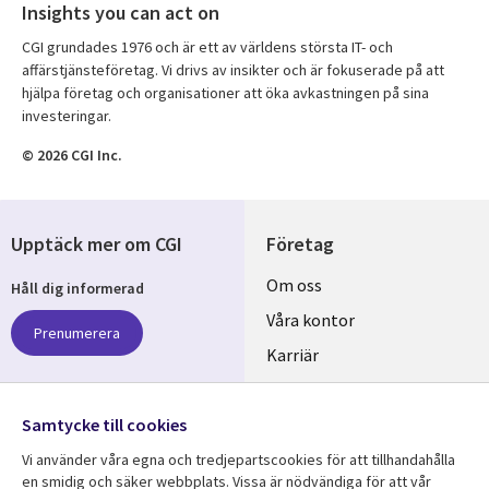
Insights you can act on
CGI grundades 1976 och är ett av världens största IT- och
affärstjänsteföretag. Vi drivs av insikter och är fokuserade på att
hjälpa företag och organisationer att öka avkastningen på sina
investeringar.
© 2026 CGI Inc.
Upptäck mer om CGI
Företag
Useful
Om oss
Håll dig informerad
links
Våra kontor
Prenumerera
SWEDEN
Karriär
Hållbarhet
Samtycke till cookies
Följ oss
Vi använder våra egna och tredjepartscookies för att tillhandahålla
Social
en smidig och säker webbplats. Vissa är nödvändiga för att vår