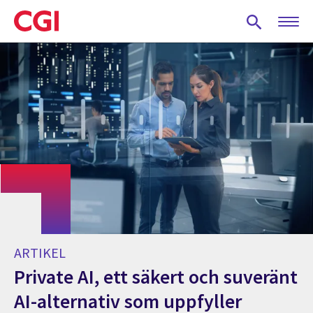
Skip
to
main
content
ARTIKEL
Private AI, ett säkert och suveränt
AI-alternativ som uppfyller