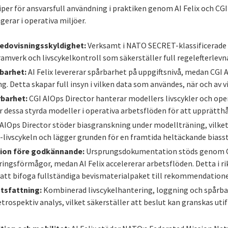
per för ansvarsfull användning i praktiken genom AI Felix och CGI
ngerar i operativa miljöer.
redovisningsskyldighet:
Verksamt i NATO SECRET-klassificerade m
amverk och livscykelkontroll som säkerställer full regelefterlevn
barhet:
AI Felix levererar spårbarhet på uppgiftsnivå, medan CGI A
g. Detta skapar full insyn i vilken data som användes, när och av v
rbarhet:
CGI AIOps Director hanterar modellers livscykler och opera
r dessa styrda modeller i operativa arbetsflöden för att upprätthål
AIOps Director stöder biasgranskning under modellträning, vilket b
 AI-livscykeln och lägger grunden för en framtida heltäckande biass
on före godkännande:
Ursprungsdokumentation stöds genom C
ingsförmågor, medan AI Felix accelererar arbetsflöden. Detta i r
 att bifoga fullständiga bevismaterialpaket till rekommendatione
tsfattning:
Kombinerad livscykelhantering, loggning och spårba
etrospektiv analys, vilket säkerställer att beslut kan granskas uti