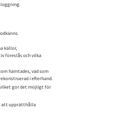
 loggning.
godkänns.
 källor,
iv föreslås och vilka
a som hämtades, vad som
rekonstruerad i efterhand.
ilket gör det möjligt för
r att upprätthålla