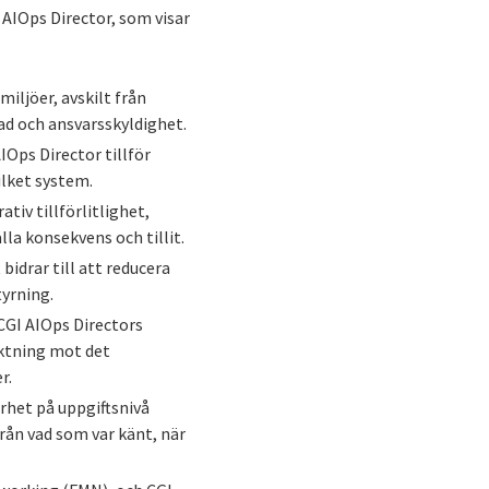
 AIOps Director, som visar
iljöer, avskilt från
ad och ansvarsskyldighet.
IOps Director tillför
ilket system.
tiv tillförlitlighet,
la konsekvens och tillit.
idrar till att reducera
tyrning.
GI AIOps Directors
iktning mot det
r.
rhet på uppgiftsnivå
från vad som var känt, när