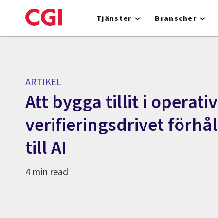
Skip
to
Tjänster
Branscher
main
content
ARTIKEL
Att bygga tillit i operativ
verifieringsdrivet förhå
till AI
4 min read