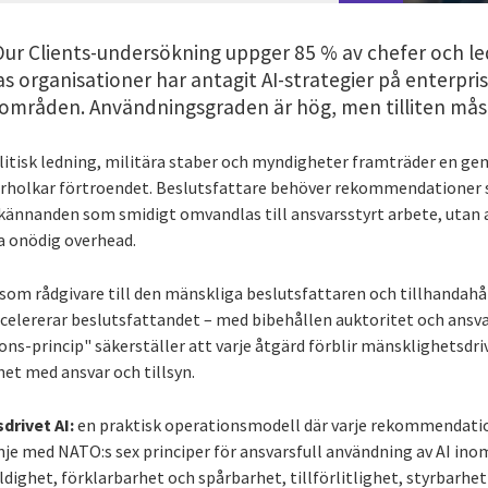
 Our Clients-undersökning uppger 85 % av chefer och l
s organisationer har antagit AI-strategier på enterprise
områden. Användningsgraden är hög, men tilliten mås
olitisk ledning, militära staber och myndigheter framträder en 
 urholkar förtroendet. Beslutsfattare behöver rekommendationer
dkännanden som smidigt omvandlas till ansvarsstyrt arbete, uta
pa onödig overhead.
som rådgivare till den mänskliga beslutsfattaren och tillhandahål
lererar beslutsfattandet – med bibehållen auktoritet och ansva
ns-princip" säkerställer att varje åtgärd förblir mänsklighetsdr
het med ansvar och tillsyn.
sdrivet AI:
en praktisk operationsmodell där varje rekommendatio
linje med NATO:s sex principer för ansvarsfull användning av AI ino
dighet, förklarbarhet och spårbarhet, tillförlitlighet, styrbarhet