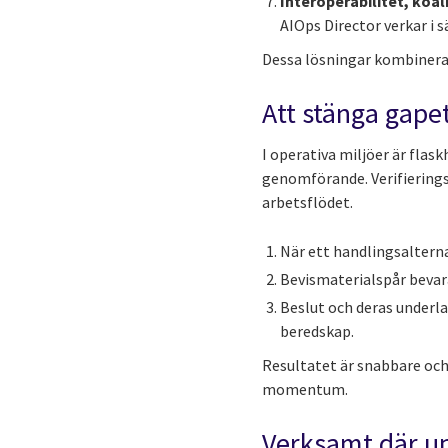
Interoperabilitet, koal
AIOps Director verkar i 
Dessa lösningar kombinerar 
Att stänga gape
I operativa miljöer är flas
genomförande. Verifierings
arbetsflödet.
När ett handlingsalterna
Bevismaterialspår bevar
Beslut och deras underla
beredskap.
Resultatet är snabbare och
momentum.
Verksamt där u