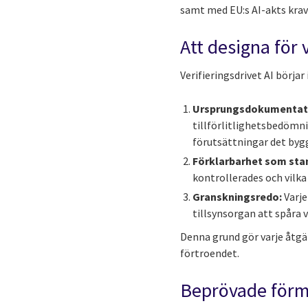
samt med EU:s AI-akts krav 
Att designa för 
Verifieringsdrivet AI börja
Ursprungsdokumentati
tillförlitlighetsbedömnin
förutsättningar det byg
Förklarbarhet som sta
kontrollerades och vilka
Granskningsredo:
Varje
tillsynsorgan att spåra 
Denna grund gör varje åtgär
förtroendet.
Beprövade förmå