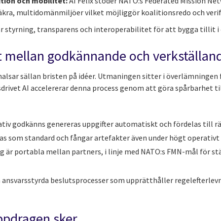
ition och mobilitet:
AI Felix stöder NATO:s Federated Mission Ne
säkra, multidomänmiljöer vilket möjliggör koalitionsredo och veri
styrning, transparens och interoperabilitet för att bygga tillit i 
t mellan godkännande och verkställan
khalsar sällan bristen på idéer. Utmaningen sitter i överlämningen
drivet AI accelererar denna process genom att göra spårbarhet til
tiv godkänns genereras uppgifter automatiskt och fördelas till r
as som standard och fångar artefakter även under högt operativt 
g är portabla mellan partners, i linje med NATO:s FMN-mål för st
 ansvarsstyrda beslutsprocesser som upprätthåller regelefterlev
ppdragen sker