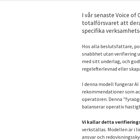
I vår senaste Voice of
totalförsvaret att dera
specifika verksamhets
Hos alla beslutsfattare, p
snabbhet utan verifiering
med sitt underlag, och go
regelefterlevnad eller ska
I denna modell fungerar AI 
rekommendationer som acce
operatören. Denna "fyraögo
balanserar operativ hastig
Vi kallar detta verifiering
verkställas. Modellen är i 
ansvar och redovisningsskyl