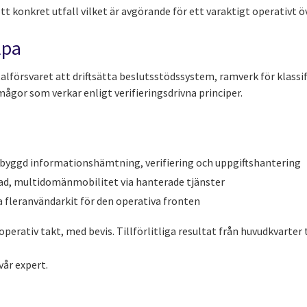
ett konkret utfall vilket är avgörande för ett varaktigt operativt ö
lpa
alförsvaret att driftsätta beslutsstödssystem, ramverk för klassi
gor som verkar enligt verifieringsdrivna principer.
byggd informationshämtning, verifiering och uppgiftshantering
ad, multidomänmobilitet via hanterade tjänster
 fleranvändarkit för den operativa fronten
perativ takt, med bevis. Tillförlitliga resultat från huvudkvarter ti
vår expert.