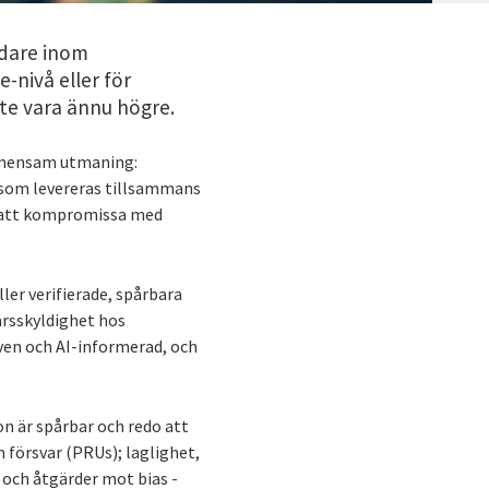
edare inom
-nivå eller för
te vara ännu högre.
gemensam utmaning:
 som levereras tillsammans
n att kompromissa med
ler verifierade, spårbara
rsskyldighet hos
iven och AI-informerad, och
n är spårbar och redo att
m försvar (PRUs); laglighet,
 och åtgärder mot bias -