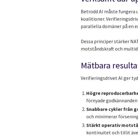
Betrodd AI måste fungera u
koalitioner. Verifieringsd
parallella domäner på en e
Dessa principer stärker NAT
motståndskraft och multid
Mätbara resulta
Verifieringsdrivet AI ger t
Högre reproducerbarhe
förnyade godkännanden 
Snabbare cykler från g
och minimerar förseninga
Stärkt operativ motstå
kontinuitet och tillit äv