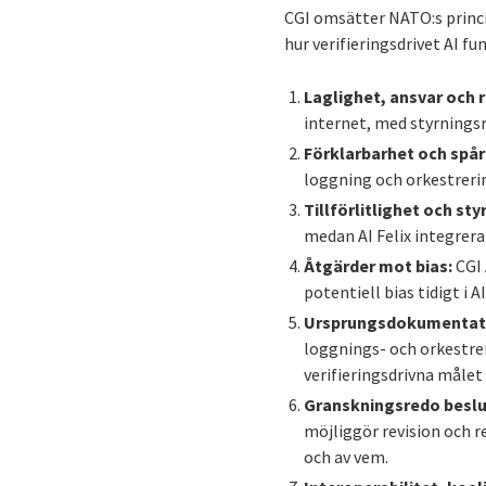
CGI omsätter NATO:s princi
hur verifieringsdrivet AI fu
Laglighet, ansvar och 
internet, med styrningsr
Förklarbarhet och spår
loggning och orkestrerin
Tillförlitlighet och sty
medan AI Felix integrera
Åtgärder mot bias:
CGI 
potentiell bias tidigt i
Ursprungsdokumentati
loggnings- och orkestrer
verifieringsdrivna målet
Granskningsredo beslu
möjliggör revision och r
och av vem.