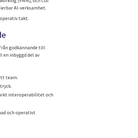
tworking (FMN), och CGI
fierbar AI-verksamhet.
operativ takt.
de
 från godkännande till
l en inbyggd del av
ätt team.
tryck.
ärkt interoperabilitet och
nad och operativt