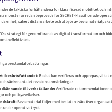
nder de faktiska förhållandena för klassificerad mobilitet och in
rivna mönster är redan beprövade för SECRET-klassificerade operat
nda enhet, säkert distansarbete och utbyte av bevismaterialpaket
O:s strategi för genomförande av digital transformation och bidrar
omäneffektivitet.
t
ydliga prestandaförbättringar:
t i beslutsfattandet:
Beslut kan verifieras och upprepas, vilket
och sänker antalet revisionsanmärkningar.
odkännande till verkställande:
Verifierade rekommendationer o
r och policyavvikelser.
ndskraft:
Bevismaterial följer med besluten tvärs över organisatio
en under operativt tryck.