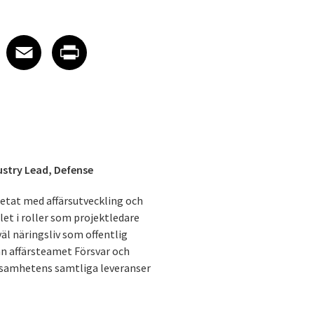
 on LinkedIn
icle on X
e article on Facebook
Share article on Email
Share article on Print
Facebook
Email
Print
ustry Lead, Defense
etat med affärsutveckling och
et i roller som projektledare
äl näringsliv som offentlig
an affärsteamet Försvar och
samhetens samtliga leveranser