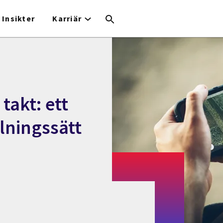
Insikter
Karriär
 takt: ett
llningssätt