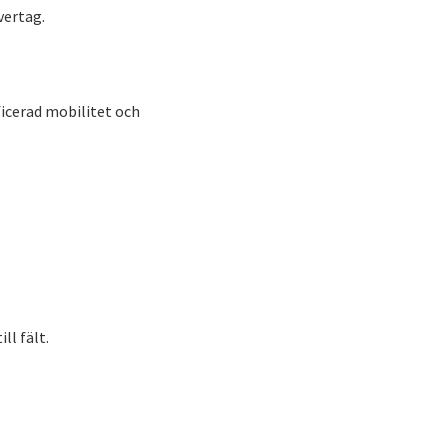
vertag.
ficerad mobilitet och
ll fält.