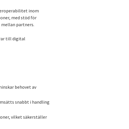
teroperabilitet inom
ioner, med stöd för
 mellan partners.
 till digital
 minskar behovet av
msätts snabbt i handling
ner, vilket säkerställer