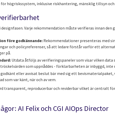
för högriskssystem, inklusive riskhantering, mänsklig tillsyn och
verifierbarhet
r i designfasen. Varje rekommendation måste verifieras innan den 
on före godkännande:
Rekommendationer presenteras med sina
gar och policyreferenser, så att ledare förstår varför ett alternat
ger på.
ndard:
Utdata åtföljs av verifieringspaneler som visar vilken dat
 tröskelvärden som uppnåddes - förklarbarheten är inbyggd, inte 
 godkänt eller avvisat beslut bär med sig ett bevismaterialpaket, v
vad som var känt, när och av vem.
d transparent, reproducerbar och reviderbar vilket är centralt fö
gor: AI Felix och CGI AIOps Director