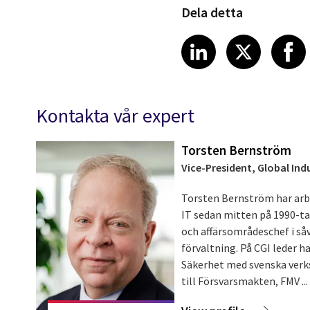
Dela detta
Share article
Share art
Shar
LinkedIn
X
Kontakta vår expert
Torsten Bernström
Vice-President, Global Ind
Torsten Bernström har arb
IT sedan mitten på 1990-tal
och affärsområdeschef i såv
förvaltning. På CGI leder h
Säkerhet med svenska verk
till Försvarsmakten, FMV ...