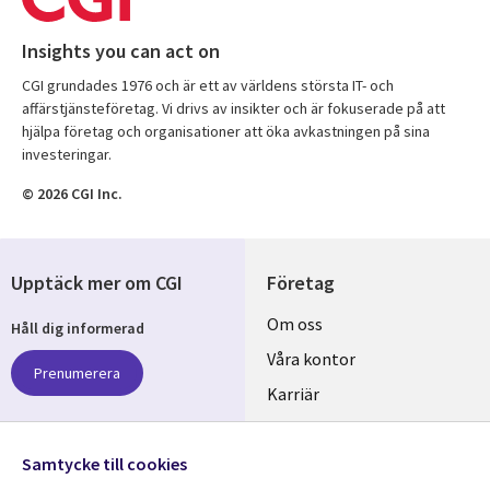
Insights you can act on
CGI grundades 1976 och är ett av världens största IT- och
affärstjänsteföretag. Vi drivs av insikter och är fokuserade på att
hjälpa företag och organisationer att öka avkastningen på sina
investeringar.
© 2026 CGI Inc.
Upptäck mer om CGI
Företag
Useful
Om oss
Håll dig informerad
links
Våra kontor
Prenumerera
SWEDEN
Karriär
Hållbarhet
Samtycke till cookies
Följ oss