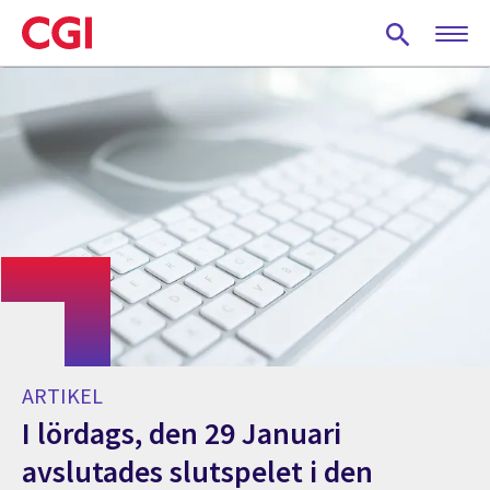
Skip
to
main
content
ARTIKEL
I lördags, den 29 Januari
avslutades slutspelet i den