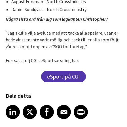
August Forsman - North CrossIndustry
Daniel Sundqvist - North CrossIndustry
Några sista ord från dig som lagkapten Christopher?
”Jag skulle vilja avsluta med att tacka alla spelare, utan er
hade vinsten inte varit möjlig och tack till er alla som följt
vår resa mot toppen av CSGO för företag.”
Fortsätt följ CGIs eSportsatsning här:
eSport på CGI
Dela detta
Share article on LinkedIn
Share article on X
Share article on Facebook
Share article on Email
Share article on Print
LinkedIn
X
Facebook
Email
Print