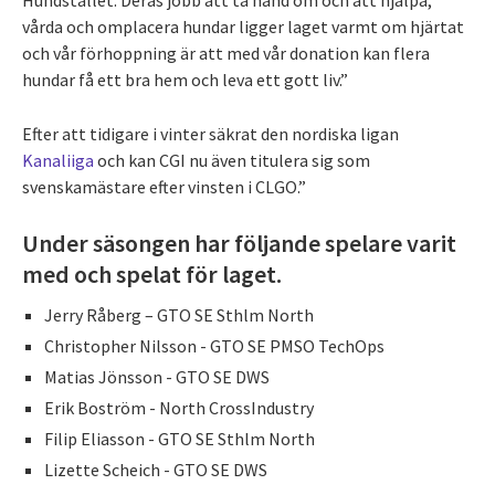
Hundstallet. Deras jobb att ta hand om och att hjälpa,
vårda och omplacera hundar ligger laget varmt om hjärtat
och vår förhoppning är att med vår donation kan flera
hundar få ett bra hem och leva ett gott liv.”
Efter att tidigare i vinter säkrat den nordiska ligan
Kanaliiga
och kan CGI nu även titulera sig som
svenskamästare efter vinsten i CLGO.”
Under säsongen har följande spelare varit
med och spelat för laget.
Jerry Råberg –
GTO SE Sthlm North
Christopher Nilsson - GTO SE PMSO TechOps
Matias Jönsson - GTO SE DWS
Erik Boström - North CrossIndustry
Filip Eliasson - GTO SE Sthlm North
Lizette Scheich - GTO SE DWS