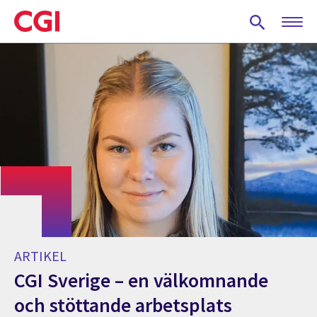
Skip
to
main
content
ARTIKEL
CGI Sverige – en välkomnande
och stöttande arbetsplats