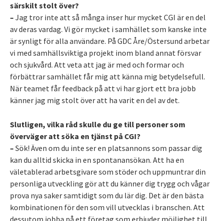
särskilt stolt över?
–
Jag tror inte att så många inser hur mycket CGI är en del
av deras vardag. Vi gör mycket i samhället som kanske inte
är synligt för alla användare. På GDC Åre/Östersund arbetar
vi med samhällsviktiga projekt inom bland annat försvar
och sjukvård. Att veta att jag är med och formar och
förbättrar samhället får mig att känna mig betydelsefull.
När teamet får feedback på att vi har gjort ett bra jobb
känner jag mig stolt över att ha varit en del av det.
Slutligen, vilka råd skulle du ge till personer som
överväger att söka en tjänst på CGI?
–
Sök! Även om du inte ser en platsannons som passar dig
kan du alltid skicka in en spontanansökan. Att ha en
väletablerad arbetsgivare som stöder och uppmuntrar din
personliga utveckling gör att du känner dig trygg och vågar
prova nya saker samtidigt som du lär dig. Det är den bästa
kombinationen för den som vill utvecklas i branschen. Att
dessutom jobba på ett företag som erbjuder möjlighet till