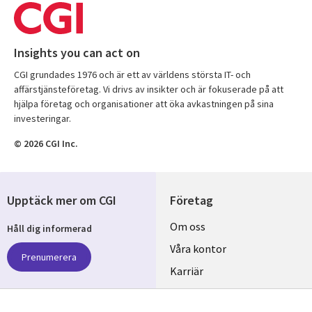
Insights you can act on
CGI grundades 1976 och är ett av världens största IT- och
affärstjänsteföretag. Vi drivs av insikter och är fokuserade på att
hjälpa företag och organisationer att öka avkastningen på sina
investeringar.
© 2026 CGI Inc.
Upptäck mer om CGI
Företag
Useful
Om oss
Håll dig informerad
links
Våra kontor
Prenumerera
SWEDEN
Karriär
Hållbarhet