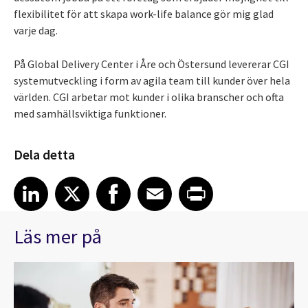
flexibilitet för att skapa work-life balance gör mig glad
varje dag.
På Global Delivery Center i Åre och Östersund levererar CGI
systemutveckling i form av agila team till kunder över hela
världen. CGI arbetar mot kunder i olika branscher och ofta
med samhällsviktiga funktioner.
Dela detta
Share article on LinkedIn
Share article on X
Share article on Facebook
Share article on Email
Share article on Print
LinkedIn
X
Facebook
Email
Print
Läs mer på