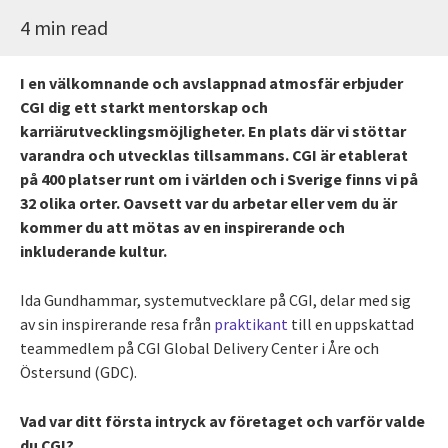
4 min read
I en välkomnande och avslappnad atmosfär erbjuder
CGI dig ett starkt mentorskap och
karriärutvecklingsmöjligheter. En plats där vi stöttar
varandra och utvecklas tillsammans. CGI är etablerat
på 400 platser runt om i världen och i Sverige finns vi på
32 olika orter. Oavsett var du arbetar eller vem du är
kommer du att mötas av en inspirerande och
inkluderande kultur.
Ida Gundhammar, systemutvecklare på CGI, delar med sig
av sin inspirerande resa från
praktikant
till en uppskattad
teammedlem på CGI Global Delivery Center i Åre och
Östersund (GDC).
Vad var ditt första intryck av företaget och varför valde
du CGI?