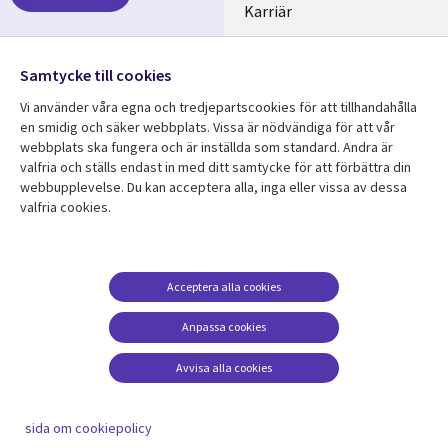
SWEDEN
Karriär
Hållbarhet
Samtycke till cookies
Följ oss
Vi använder våra egna och tredjepartscookies för att tillhandahålla
Social
en smidig och säker webbplats. Vissa är nödvändiga för att vår
Media
webbplats ska fungera och är inställda som standard. Andra är
SWEDEN
valfria och ställs endast in med ditt samtycke för att förbättra din
webbupplevelse. Du kan acceptera alla, inga eller vissa av dessa
valfria cookies.
Resurscenter
Support
Library
Legal
Kundcase
Integritet och
dataskydd
Links
SWEDEN
Nyheter
Acceptera alla cookies
Accessibility
SWEDEN
Artiklar
Anpassa cookies
Terms of Use
Blogg
Hantering av cookies
Avvisa alla cookies
Event
Viewpoints
sida om cookiepolicy