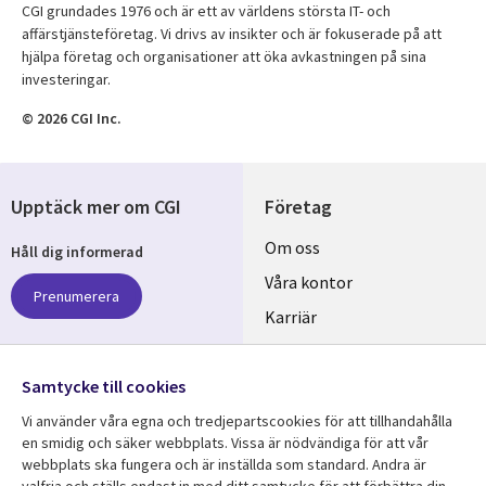
CGI grundades 1976 och är ett av världens största IT- och
affärstjänsteföretag. Vi drivs av insikter och är fokuserade på att
hjälpa företag och organisationer att öka avkastningen på sina
investeringar.
© 2026 CGI Inc.
Upptäck mer om CGI
Företag
Useful
Om oss
Håll dig informerad
links
Våra kontor
Prenumerera
SWEDEN
Karriär
Hållbarhet
Samtycke till cookies
Följ oss
Vi använder våra egna och tredjepartscookies för att tillhandahålla
Social
en smidig och säker webbplats. Vissa är nödvändiga för att vår
Media
webbplats ska fungera och är inställda som standard. Andra är
SWEDEN
valfria och ställs endast in med ditt samtycke för att förbättra din