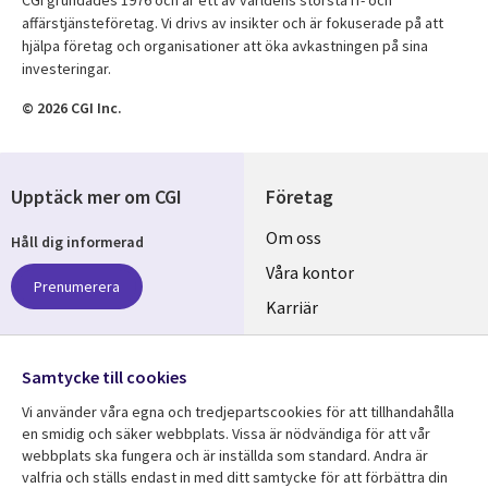
CGI grundades 1976 och är ett av världens största IT- och
affärstjänsteföretag. Vi drivs av insikter och är fokuserade på att
hjälpa företag och organisationer att öka avkastningen på sina
investeringar.
© 2026 CGI Inc.
Upptäck mer om CGI
Företag
Useful
Om oss
Håll dig informerad
links
Våra kontor
Prenumerera
SWEDEN
Karriär
Hållbarhet
Samtycke till cookies
Följ oss
Vi använder våra egna och tredjepartscookies för att tillhandahålla
Social
en smidig och säker webbplats. Vissa är nödvändiga för att vår
Media
webbplats ska fungera och är inställda som standard. Andra är
SWEDEN
valfria och ställs endast in med ditt samtycke för att förbättra din