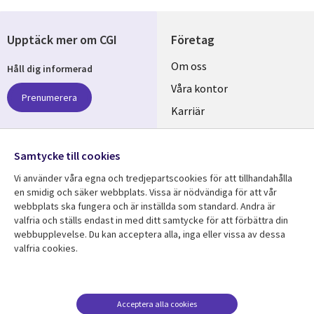
Upptäck mer om CGI
Företag
Useful
Om oss
Håll dig informerad
links
Våra kontor
Prenumerera
SWEDEN
Karriär
Hållbarhet
Samtycke till cookies
Följ oss
Vi använder våra egna och tredjepartscookies för att tillhandahålla
Social
en smidig och säker webbplats. Vissa är nödvändiga för att vår
Media
webbplats ska fungera och är inställda som standard. Andra är
SWEDEN
valfria och ställs endast in med ditt samtycke för att förbättra din
webbupplevelse. Du kan acceptera alla, inga eller vissa av dessa
valfria cookies.
Resurscenter
Support
Library
Legal
Kundcase
Integritet och
dataskydd
Links
SWEDEN
Nyheter
Acceptera alla cookies