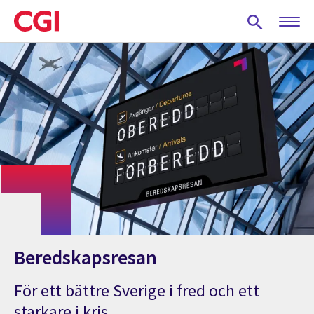
Skip
to
main
content
Beredskapsresan
För ett bättre Sverige i fred och ett
starkare i kris