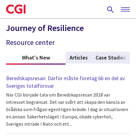
Skip
to
main
content
Journey of Resilience
Resource center
What's New
(active tab)
Articles
Case Studies
Beredskapsresan: Därför måste företag bli en del av
Sveriges totalförsvar
När CGI började tala om Beredskapsresan 2018 var
intresset begränsat. Det var svårt att skapa den känsla av
brådska som frågan egentligen krävde. I dag är situationen
en annan. Säkerhetsläget i Europa, ökade cyberhot,
Sveriges inträde i Nato och ett...