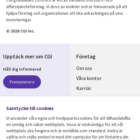
affärstjänsteföretag. Vi drivs av insikter och är fokuserade på att
hjälpa företag och organisationer att öka avkastningen på sina
investeringar.
© 2026 CGI Inc.
Upptäck mer om CGI
Företag
Useful
Om oss
Håll dig informerad
links
Våra kontor
Prenumerera
SWEDEN
Karriär
Hållbarhet
Samtycke till cookies
Följ oss
Vi använder våra egna och tredjepartscookies för att tillhandahålla
Social
en smidig och säker webbplats. Vissa är nödvändiga för att vår
Media
webbplats ska fungera och är inställda som standard. Andra är
SWEDEN
valfria och ställs endast in med ditt samtycke för att förbättra din