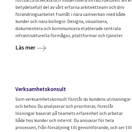
fortsätta utveckla och modernisera infrastrukturen. Bli e
betydelsefull del av vårt erfarna arkitektteam och driv
förändringsarbetet framåt i nära samverkan med både
kunder och nära kollegor. Designa, visualisera,
dokumentera och kommunicera etablerade centrala
infrastrukturella förmågor, plattformar och tjänster.
Läs mer
Verksamhetskonsult
Som verksamhetskonsult förstår du kundens utmaningar
och behov. Du analyserar och prioriterar, föreslår
lösningar baserat på teamets erfarenhet och arbetar
både hos kunder och internt. Du ansvarar för hela
processen, från försäljning till genomförande, och ser till