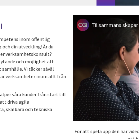
I
Tillsammans skapar v
ompetens inom offentlig
 och din utveckling! Är du
eller verksamhetskonsult?
flytande och möjlighet att
t samhälle. Vi täcker såväl
är verksamheter inom allt från
lper våra kunder från start till
att driva agila
a, skalbara och tekniska
För att spela upp den här vid
att b