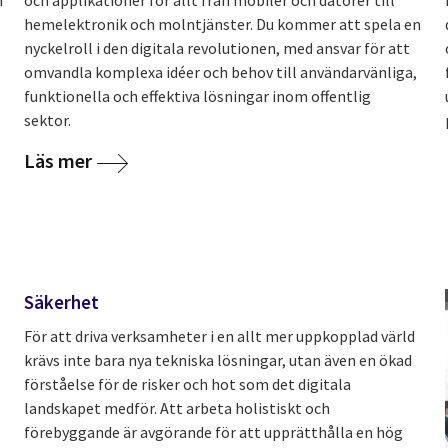
n
och applikationer för allt från mobiler och datorer till
hemelektronik och molntjänster. Du kommer att spela en
nyckelroll i den digitala revolutionen, med ansvar för att
omvandla komplexa idéer och behov till användarvänliga,
funktionella och effektiva lösningar inom offentlig
sektor.
Läs mer
Säkerhet
För att driva verksamheter i en allt mer uppkopplad värld
krävs inte bara nya tekniska lösningar, utan även en ökad
förståelse för de risker och hot som det digitala
landskapet medför. Att arbeta holistiskt och
förebyggande är avgörande för att upprätthålla en hög