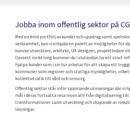
Jobba inom offentlig sektor på CG
Med en bred portfölj av kunder och uppdrag samt spetsk
verksamhet, kan vi erbjuda en palett av möjligheter för dig
kanske utvecklare, arkitekt, UX-designer, projektledare 
Oavsett inriktning kommer du i slutändan ha ett stort in
hjälpa kunder som i sin tur arbetar för att skapa ett trygg
kommuner som regioner och statliga myndigheter, vilket 
kollektivtrafik till vård och omsorg.
Offentlig sektor står inför spännande utmaningar där vi hjä
mål i deras fortsatta resa inom allt från digitalisering till 
transformationer samt utveckling och skapande av robust
lösningar.