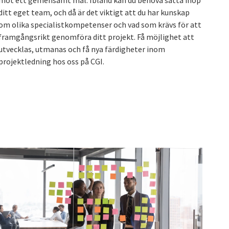
mot ett gemensamt mål. Ibland kan du behöva sätta ihop
ditt eget team, och då är det viktigt att du har kunskap
om olika specialistkompetenser och vad som krävs för att
framgångsrikt genomföra ditt projekt. Få möjlighet att
utvecklas, utmanas och få nya färdigheter inom
projektledning hos oss på CGI.