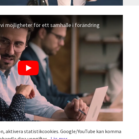
i möjligheter för ett samhälle i förändring
eon, aktivera statistikcookies. Google/YouTube kan komma
ehandla dina uppgifter -
Läs mer
.