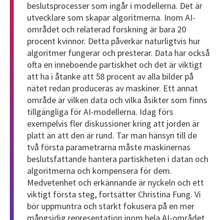
beslutsprocesser som ingår i modellerna. Det är
utvecklare som skapar algoritmerna. Inom AI-
området och relaterad forskning är bara 20
procent kvinnor. Detta påverkar naturligtvis hur
algoritmer fungerar och presterar. Data har också
ofta en inneboende partiskhet och det är viktigt
att ha i åtanke att 58 procent av alla bilder på
nätet redan produceras av maskiner. Ett annat
område är vilken data och vilka åsikter som finns
tillgängliga för AI-modellerna. Idag förs
exempelvis fler diskussioner kring att jorden är
platt än att den är rund. Tar man hänsyn till de
två första parametrarna måste maskinernas
beslutsfattande hantera partiskheten i datan och
algoritmerna och kompensera för dem.
Medvetenhet och erkännande är nyckeln och ett
viktigt första steg, fortsätter Christina Fung. Vi
bör uppmuntra och starkt fokusera på en mer
mångsidig representation inom hela AI-området.