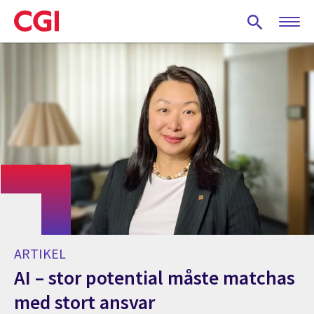
Skip
to
main
content
ARTIKEL
AI – stor potential måste matchas
med stort ansvar