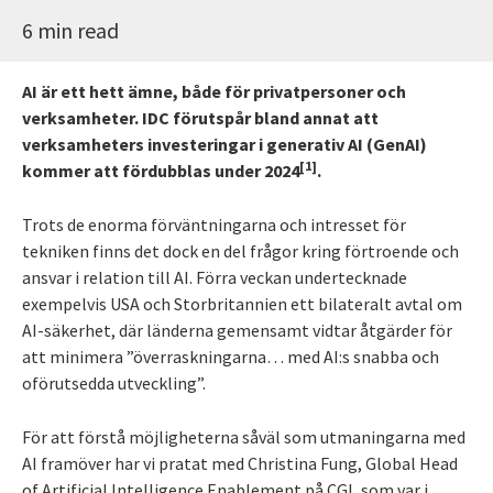
6 min read
AI är ett hett ämne, både för privatpersoner och
verksamheter. IDC förutspår bland annat att
verksamheters investeringar i generativ AI (GenAI)
[1]
kommer att fördubblas under 2024
.
Trots de enorma förväntningarna och intresset för
tekniken finns det dock en del frågor kring förtroende och
ansvar i relation till AI. Förra veckan undertecknade
exempelvis USA och Storbritannien ett bilateralt avtal om
AI-säkerhet, där länderna gemensamt vidtar åtgärder för
att minimera ”överraskningarna… med AI:s snabba och
oförutsedda utveckling”.
För att förstå möjligheterna såväl som utmaningarna med
AI framöver har vi pratat med Christina Fung, Global Head
of Artificial Intelligence Enablement på CGI, som var i