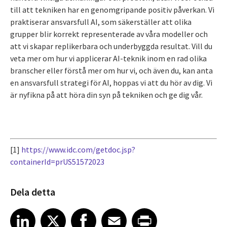
till att tekniken har en genomgripande positiv påverkan. Vi
praktiserar ansvarsfull AI, som säkerställer att olika
grupper blir korrekt representerade av våra modeller och
att vi skapar replikerbara och underbyggda resultat. Vill du
veta mer om hur vi applicerar AI-teknik inom en rad olika
branscher eller förstå mer om hur vi, och även du, kan anta
en ansvarsfull strategi för AI, hoppas vi att du hör av dig. Vi
är nyfikna på att höra din syn på tekniken och ge dig vår.
[1]
https://www.idc.com/getdoc.jsp?
containerId=prUS51572023
Dela detta
Share article on LinkedIn
Share article on X
Share article on Facebook
Share article on Email
Share article on Print
LinkedIn
X
Facebook
Email
Print