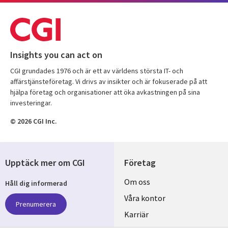
Insights you can act on
CGI grundades 1976 och är ett av världens största IT- och
affärstjänsteföretag. Vi drivs av insikter och är fokuserade på att
hjälpa företag och organisationer att öka avkastningen på sina
investeringar.
© 2026 CGI Inc.
Upptäck mer om CGI
Företag
Useful
Om oss
Håll dig informerad
links
Våra kontor
Prenumerera
SWEDEN
Karriär