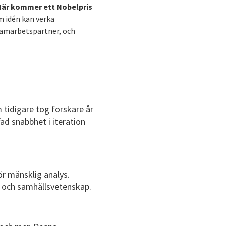
När kommer ett Nobelpris
m idén kan verka
l samarbetspartner, och
 tidigare tog forskare år
fad snabbhet i iteration
för mänsklig analys.
n och samhällsvetenskap.