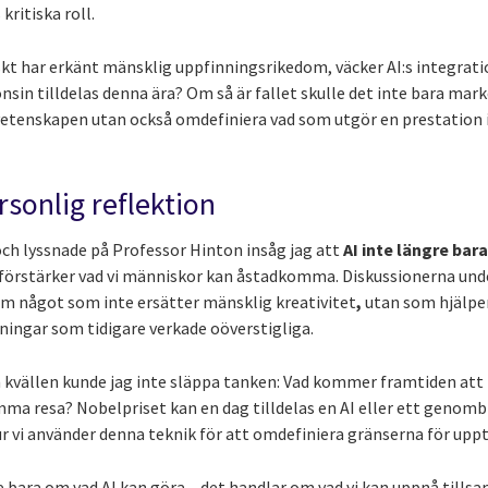
kritiska roll.
kt har erkänt mänsklig uppfinningsrikedom, väcker AI:s integrati
in tilldelas denna ära? Om så är fallet skulle det inte bara mark
etenskapen utan också omdefiniera vad som utgör en prestation 
rsonlig reflektion
 och lyssnade på Professor Hinton insåg jag att
AI inte längre bara
 förstärker vad vi människor kan åstadkomma. Diskussionerna u
som något som inte ersätter mänsklig kreativitet
,
utan som hjälper
ningar som tidigare verkade oöverstigliga.
kvällen kunde jag inte släppa tanken: Vad kommer framtiden att 
 resa? Nobelpriset kan en dag tilldelas en AI eller ett genombr
hur vi använder denna teknik för att omdefiniera gränserna för upp
e bara om vad AI kan göra – det handlar om vad vi kan uppnå tills