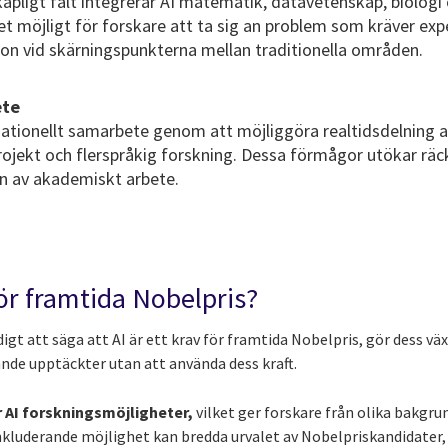
apligt fält integrerar AI matematik, datavetenskap, biologi
t möjligt för forskare att ta sig an problem som kräver exp
ion vid skärningspunkterna mellan traditionella områden.
ete
rnationellt samarbete genom att möjliggöra realtidsdelning a
rojekt och flerspråkig forskning. Dessa förmågor utökar räc
n av akademiskt arbete.
 för framtida Nobelpris?
igt att säga att AI är ett krav för framtida Nobelpris, gör dess vä
nde upptäckter utan att använda dess kraft.
 AI forskningsmöjligheter,
vilket ger forskare från olika bakgru
inkluderande möjlighet kan bredda urvalet av Nobelpriskandidater