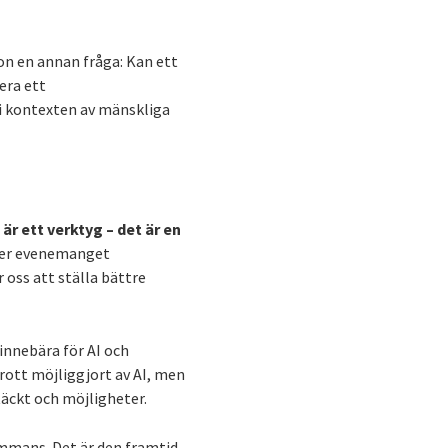
on en annan fråga: Kan ett
era ett
i kontexten av mänskliga
 är ett verktyg – det är en
nder evenemanget
 oss att ställa bättre
innebära för AI och
ott möjliggjort av AI, men
täckt och möjligheter.
ammans. Det är den framtid