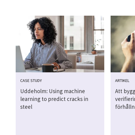
CASE STUDY
ARTIKEL
Uddeholm: Using machine
Att bygga
learning to predict cracks in
verifier
steel
förhållni