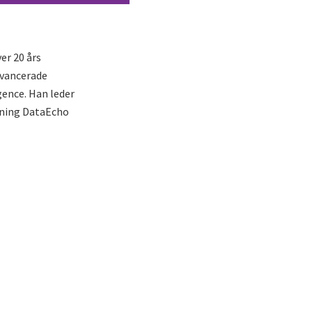
er 20 års
avancerade
gence. Han leder
ösning DataEcho