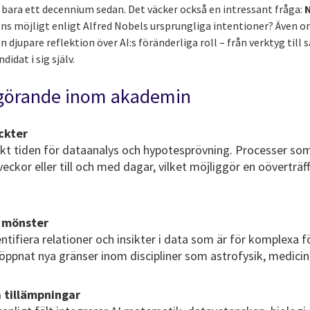
 bara ett decennium sedan. Det väcker också en intressant fråga:
ens möjligt enligt Alfred Nobels ursprungliga intentioner? Även o
en djupare reflektion över AI:s föränderliga roll – från verktyg til
idat i sig själv.
avgörande inom akademin
ckter
kt tiden för dataanalys och hypotesprövning. Processer som
veckor eller till och med dagar, vilket möjliggör en oöverträf
 mönster
dentifiera relationer och insikter i data som är för komplexa 
ppnat nya gränser inom discipliner som astrofysik, medici
a tillämpningar