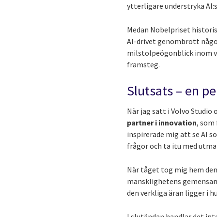
ytterligare understryka AI:s 
Medan Nobelpriset historis
AI-drivet genombrott någons
milstolpeögonblick inom v
framsteg.
Slutsats – en pe
När jag satt i Volvo Studio
partner i innovation
, som
inspirerade mig att se AI 
frågor och ta itu med utma
När tåget tog mig hem den 
mänsklighetens gemensamma
den verkliga äran ligger i 
I slutändan handlar det int