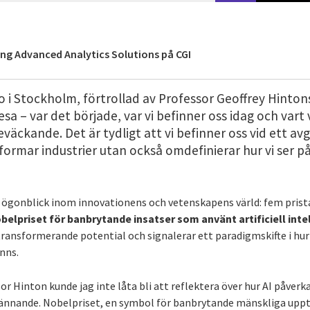
n
ing Advanced Analytics Solutions på CGI
dio i Stockholm, förtrollad av Professor Geoffrey Hinton
resa – var det började, var vi befinner oss idag och vart 
väckande. Det är tydligt att vi befinner oss vid ett a
mformar industrier utan också omdefinierar hur vi ser p
kt ögonblick inom innovationens och vetenskapens värld: fem pris
belpriset för banbrytande insatser som använt artificiell intel
s transformerande potential och signalerar ett paradigmskifte i h
nns.
or Hinton kunde jag inte låta bli att reflektera över hur AI påver
rkännande. Nobelpriset, en symbol för banbrytande mänskliga upp