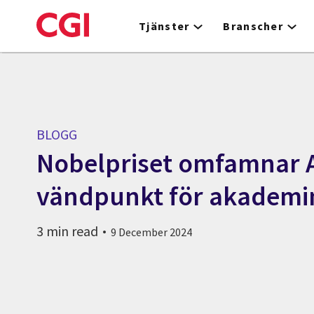
Skip
to
Tjänster
Branscher
main
content
BLOGG
Nobelpriset omfamnar A
vändpunkt för akademi
3 min read
9 December 2024