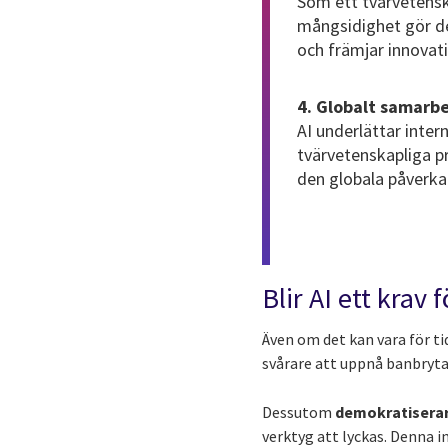
Som ett tvärvetensk
mångsidighet gör de
och främjar innovat
4. Globalt samarb
AI underlättar inte
tvärvetenskapliga p
den globala påverka
Blir AI ett krav
Även om det kan vara för tid
svårare att uppnå banbryta
Dessutom
demokratiserar
verktyg att lyckas. Denna 