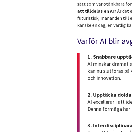
sätt som var otänkbara för
att tilldelas en AI?
Är det 
futuristisk, manar den till 
kanske en dag, en värdig kand
Varför AI blir 
1. Snabbare upptä
AI minskar dramatis
kan nu slutföras på 
och innovation.
2. Upptäcka dolda
AI excellerar i att i
Denna förmåga har ö
3. Interdisciplinär