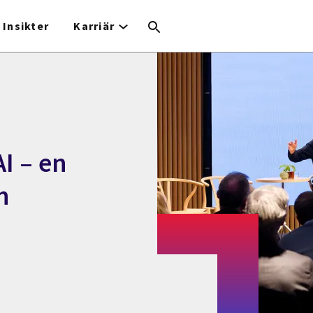
Insikter
Karriär
I – en
n