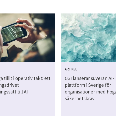
ARTIKEL
 tillit i operativ takt: ett
CGI lanserar suverän AI-
ingsdrivet
plattform i Sverige för
ngssätt till AI
organisationer med hög
säkerhetskrav