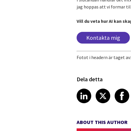
jag hoppas att vi formar t
Vill du veta hur AI kan s
Kontakta mig
Fotot i headern är taget a
Dela detta
Share article
Share art
Shar
LinkedIn
X
ABOUT THIS AUTHOR