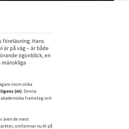
s föreläsning. Hans
vi är på väg – är både
vgörande ögonblick, en
å mänskliga
tagare inom olika
ligens (AI)
. Denna
ur akademiska framsteg och
kar även de mest
täckter, omfamnar nu AI på