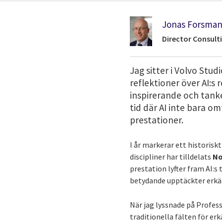
Jonas Forsma
Director Consult
Jag sitter i Volvo Stu
reflektioner över AI:s 
inspirerande och tanke
tid där AI inte bara o
prestationer.
I år markerar ett historis
discipliner har tilldelats
No
prestation lyfter fram AI:
betydande upptäckter erkä
När jag lyssnade på Profess
traditionella fälten för e