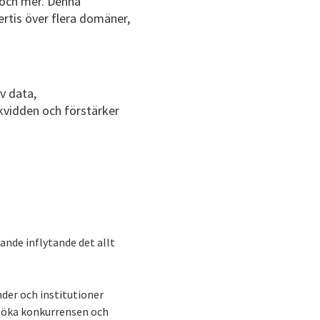
 och mer. Denna
ertis över flera domäner,
v data,
kvidden och förstärker
xande inflytande det allt
nder och institutioner
, öka konkurrensen och